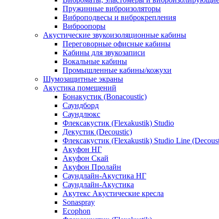
Пружинные виброизоляторы
Виброподвесы и виброкрепления
Виброопоры
Акустические звукоизоляционные кабины
Переговорные офисные кабины
Кабины для звукозаписи
Вокальные кабины
Промышленные кабины/кожухи
Шумозащитные экраны
Акустика помещений
Бонакустик (Bonacoustic)
Саундборд
Саундлюкс
Флексакустик (Flexakustik) Studio
Декустик (Decoustic)
Флексакустик (Flexakustik) Studio Line (Decoust
Акуфон НГ
Акуфон Скай
Акуфон Пролайн
Саундлайн-Акустика НГ
Саундлайн-Акустика
Акутекс Акустические кресла
Sonaspray
Ecophon