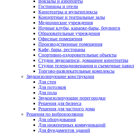
Вокзалы и аэропорты
Гостиницы и отели
Кинотеатры и мультиплексы
Концертные и театральные залы
Медицинские учреждения
Ночные клубы, караоке-бары, боулинги
Образовательные учреждения
Офисные помещения
Производственные помещения
Кафе, бары, рестораны
Спортивно-оздоровительные объекты
Студии звукозаписи, домашние кинотеатры
Студии телерадиовещания и съемочные пави
Торгово-развлекательные комплексы
Звукоизолирующие конструкции
Для стен
Для потолков
Для пола
Звукоизолирующие перегородки
Решения для бизнеса
Решения для частного дома
Решения по виброизоляции
Для оборудования
Для инженерных коммуникаций
Для фундаментов зданий