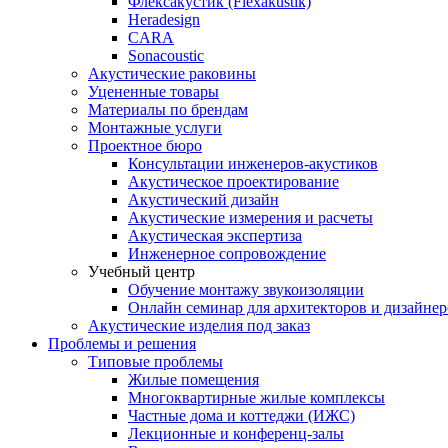
Флексакустик (Flexakustik)
Heradesign
CARA
Sonacoustic
Акустические раковины
Уцененные товары
Материалы по брендам
Монтажные услуги
Проектное бюро
Консультации инженеров-акустиков
Акустическое проектирование
Акустический дизайн
Акустические измерения и расчеты
Акустическая экспертиза
Инженерное сопровождение
Учебный центр
Обучение монтажу звукоизоляции
Онлайн семинар для архитекторов и дизайнер
Акустические изделия под заказ
Проблемы и решения
Типовые проблемы
Жилые помещения
Многоквартирные жилые комплексы
Частные дома и коттеджи (ИЖС)
Лекционные и конференц-залы