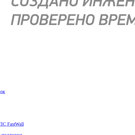
док
ПС FastWall
е подложки