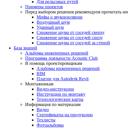
Для рельсовых путей
Примеры проектов
Перед выбором решения рекомендуем прочитать нес
Мифы о звукоизоляции
Воздушный шум
Ударный шум
Снижение шума от соседей сверху
Снижение шума от соседей снизу
Снижение шума от соседей за стеной
База знаний
Альбомы инженерных решений
Программа лояльности Acoustic Club
В помощь проектировщикам
Альбомы инженерных решений
BIM
Плагин для Autodesk Revit
Монтажникам
Видео-инструкции
Инструкции по монтажу
Технологические карты
Информация по материалам
Видео
Сертификаты на продукцию
Техлисты
Фотоальбомы