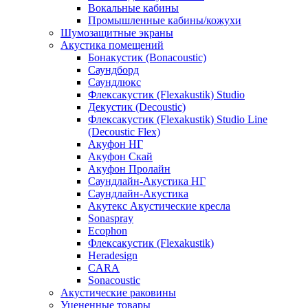
Вокальные кабины
Промышленные кабины/кожухи
Шумозащитные экраны
Акустика помещений
Бонакустик (Bonacoustic)
Саундборд
Саундлюкс
Флексакустик (Flexakustik) Studio
Декустик (Decoustic)
Флексакустик (Flexakustik) Studio Line
(Decoustic Flex)
Акуфон НГ
Акуфон Скай
Акуфон Пролайн
Саундлайн-Акустика НГ
Саундлайн-Акустика
Акутекс Акустические кресла
Sonaspray
Ecophon
Флексакустик (Flexakustik)
Heradesign
CARA
Sonacoustic
Акустические раковины
Уцененные товары