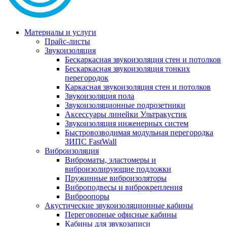
Материалы и услуги
Прайс-листы
Звукоизоляция
Бескаркасная звукоизоляция стен и потолков
Бескаркасная звукоизоляция тонких
перегородок
Каркасная звукоизоляция стен и потолков
Звукоизоляция пола
Звукоизоляционные подрозетники
Аксессуары линейки Ультракустик
Звукоизоляция инженерных систем
Быстровозводимая модульная перегородка
ЗИПС FastWall
Виброизоляция
Виброматы, эластомеры и
виброизолирующие подложки
Пружинные виброизоляторы
Виброподвесы и виброкрепления
Виброопоры
Акустические звукоизоляционные кабины
Переговорные офисные кабины
Кабины для звукозаписи