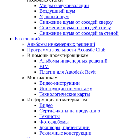
Мифы о звукоизоляции
Воздушный шум
Ударный шум
Снижение шума от соседей сверху
Снижение шума от соседей снизу
Снижение шума от соседей за стеной
База знаний
Альбомы инженерных решений
Программа лояльности Acoustic Club
В помощь проектировщикам
Альбомы инженерных решений
BIM
Плагин для Autodesk Revit
Монтажникам
Видео-инструкции
Инструкции по монтажу
Технологические карты
Информация по материалам
Видео
Сертификаты на продукцию
Техлисты
Фотоальбомы
Брошюры, презентации
Рекламные конструкции