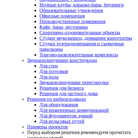
Ночные клубы, караоке-бары, боулинги
Образовательные учреждения
Офисные помещения
Производственные помещения
Кафе, бары, рестораны
Спортивно-оздоровительные объекты
Студии звукозаписи, домашние кинотеатры
Студии телерадиовещания и съемочные
павильоны
Торгово-развлекательные комплексы
Звукоизолирующие конструкции
Для стен
Для потолков
Для пола
Звукоизолирующие перегородки
Решения для бизнеса
Решения для частного дома
Решения по виброизоляции
Для оборудования
Для инженерных коммуникаций
Для фундаментов зданий
Для рельсовых путей
Примеры проектов
Перед выбором решения рекомендуем прочитать
несколько статей