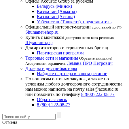
Офисы Acoustic Group за рубежом
Беларусь (Минск)
Казахстан (Алматы)
Казахстан (Астана)
Узбекистан (Ташкент), представитель
Официальный интернет-магазин
с доставкой по РФ
Shumanet-shop.ru
Купить с монтажом
доступно не во всех регионах
Шумовнет.рф
Для архитекторов и строительных бригад
Партнерская программа
Торговые сети и магазины
Обратите внимание!
Лемана ПРО
Петрович
Ассортимент ограничен.
Дилеры и дистрибьюторы
Найдите партнера в вашем регионе
По вопросам оптовых закупок, а также по
условиям любого долгосрочного сотрудничества
нам можно написать на почту sales@acoustic.ru
или позвонить по телефону
8 (800) 222-08-77
Обратная связь
8 (800) 222-08-77
Отмена