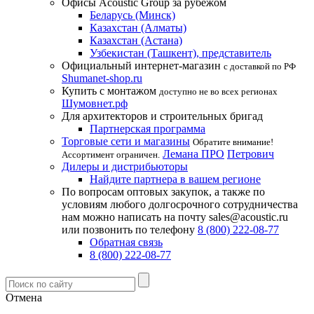
Офисы Acoustic Group за рубежом
Беларусь (Минск)
Казахстан (Алматы)
Казахстан (Астана)
Узбекистан (Ташкент), представитель
Официальный интернет-магазин
с доставкой по РФ
Shumanet-shop.ru
Купить с монтажом
доступно не во всех регионах
Шумовнет.рф
Для архитекторов и строительных бригад
Партнерская программа
Торговые сети и магазины
Обратите внимание!
Лемана ПРО
Петрович
Ассортимент ограничен.
Дилеры и дистрибьюторы
Найдите партнера в вашем регионе
По вопросам оптовых закупок, а также по
условиям любого долгосрочного сотрудничества
нам можно написать на почту sales@acoustic.ru
или позвонить по телефону
8 (800) 222-08-77
Обратная связь
8 (800) 222-08-77
Отмена