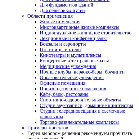
Для фундаментов зданий
Для рельсовых путей
Области применения
Жилые помещения
Многоквартирные жилые комплексы
Индивидуальное жилищное строительство
Лекционные и конференц-залы
Вокзалы и аэропорты
Гостиницы и отели
Кинотеатры и мультиплексы
Концертные и театральные залы
Медицинские учреждения
Ночные клубы, караоке-бары, боулинги
Образовательные учреждения
Офисные помещения
Производственные помещения
Кафе, бары, рестораны
Спортивно-оздоровительные объекты
Студии звукозаписи, домашние кинотеатры
Студии телерадиовещания и съемочные
павильоны
Торгово-развлекательные комплексы
Примеры проектов
Перед выбором решения рекомендуем прочитать
несколько статей