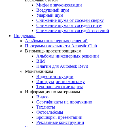
Мифы о звукоизоляции
Воздушный шум
Ударный шум
Снижение шума от соседей сверху
Снижение шума от соседей снизу
Снижение шума от соседей за стеной
Поддержка
Альбомы инженерных решений
Программа лояльности Acoustic Club
В помощь проектировщикам
Альбомы инженерных решений
BIM
Плагин для Autodesk Revit
Монтажникам
Видео-инструкции
Инструкции по монтажу
Технологические карты
Информация по материалам
Видео
Сертификаты на продукцию
Техлисты
Фотоальбомы
Брошюры, презентации
Рекламные конструкции