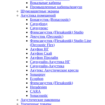
Вокальные кабины
Промышленные кабины/кожухи
Шумозащитные экраны
Акустика помещений
Бонакустик (Bonacoustic)
Саундборд
Саундлюкс
Флексакустик (Flexakustik) Studio
Декустик (Decoustic)
Флексакустик (Flexakustik) Studio Line
(Decoustic Flex)
Акуфон НГ
Акуфон Скай
Акуфон Пролайн
Саундлайн-Акустика НГ
Саундлайн-Акустика
Акутекс Акустические кресла
Sonaspray
Ecophon
Флексакустик (Flexakustik)
Heradesign
CARA
Sonacoustic
Акустические раковины
Уцененные товары