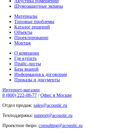
Акустика помещений
Шумозащитные экраны
Материалы
Типовые проблемы
Каталог решений
Объекты
Проектирование
Монтаж
О компании
Где купить
Прайс-листы
База знаний
Информация к договорам
Приказы и документы
Интернет-магазин
8 (800) 222-08-77
/
Офис в Москве
Отдел продаж:
sales@acoustic.ru
Техподдержка:
support@acoustic.ru
Проектное бюро:
consulting@acoustic.ru