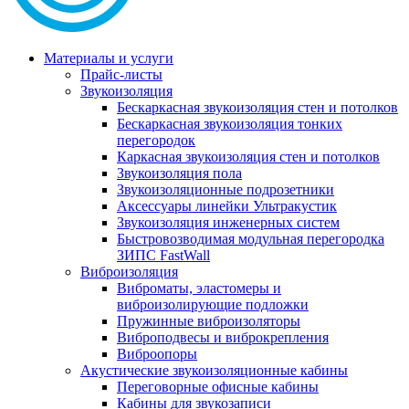
Материалы и услуги
Прайс-листы
Звукоизоляция
Бескаркасная звукоизоляция стен и потолков
Бескаркасная звукоизоляция тонких
перегородок
Каркасная звукоизоляция стен и потолков
Звукоизоляция пола
Звукоизоляционные подрозетники
Аксессуары линейки Ультракустик
Звукоизоляция инженерных систем
Быстровозводимая модульная перегородка
ЗИПС FastWall
Виброизоляция
Виброматы, эластомеры и
виброизолирующие подложки
Пружинные виброизоляторы
Виброподвесы и виброкрепления
Виброопоры
Акустические звукоизоляционные кабины
Переговорные офисные кабины
Кабины для звукозаписи