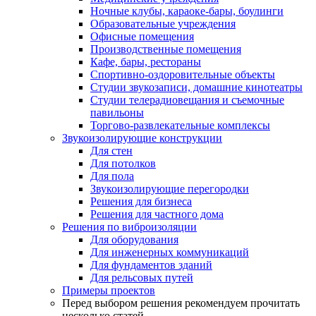
Ночные клубы, караоке-бары, боулинги
Образовательные учреждения
Офисные помещения
Производственные помещения
Кафе, бары, рестораны
Спортивно-оздоровительные объекты
Студии звукозаписи, домашние кинотеатры
Студии телерадиовещания и съемочные
павильоны
Торгово-развлекательные комплексы
Звукоизолирующие конструкции
Для стен
Для потолков
Для пола
Звукоизолирующие перегородки
Решения для бизнеса
Решения для частного дома
Решения по виброизоляции
Для оборудования
Для инженерных коммуникаций
Для фундаментов зданий
Для рельсовых путей
Примеры проектов
Перед выбором решения рекомендуем прочитать
несколько статей