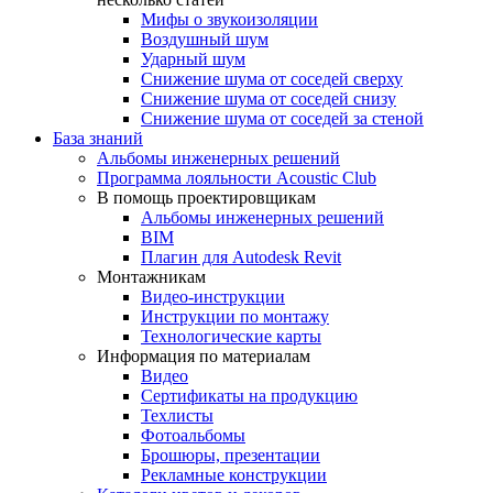
Мифы о звукоизоляции
Воздушный шум
Ударный шум
Снижение шума от соседей сверху
Снижение шума от соседей снизу
Снижение шума от соседей за стеной
База знаний
Альбомы инженерных решений
Программа лояльности Acoustic Club
В помощь проектировщикам
Альбомы инженерных решений
BIM
Плагин для Autodesk Revit
Монтажникам
Видео-инструкции
Инструкции по монтажу
Технологические карты
Информация по материалам
Видео
Сертификаты на продукцию
Техлисты
Фотоальбомы
Брошюры, презентации
Рекламные конструкции