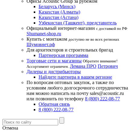
Офисы Acoustic Group за рубежом
Беларусь (Минск)
Казахстан (Алматы)
Казахстан (Астана)
Узбекистан (Ташкент), представитель
Официальный интернет-магазин
с доставкой по РФ
Shumanet-shop.ru
Купить с монтажом
доступно не во всех регионах
Шумовнет.рф
Для архитекторов и строительных бригад
Партнерская программа
Торговые сети и магазины
Обратите внимание!
Лемана ПРО
Петрович
Ассортимент ограничен.
Дилеры и дистрибьюторы
Найдите партнера в вашем регионе
По вопросам оптовых закупок, а также по
условиям любого долгосрочного сотрудничества
нам можно написать на почту sales@acoustic.ru
или позвонить по телефону
8 (800) 222-08-77
Обратная связь
8 (800) 222-08-77
Отмена