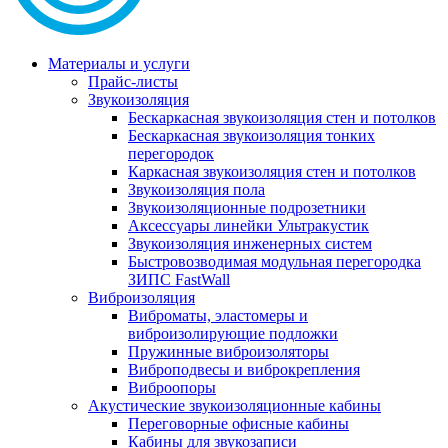
Материалы и услуги
Прайс-листы
Звукоизоляция
Бескаркасная звукоизоляция стен и потолков
Бескаркасная звукоизоляция тонких
перегородок
Каркасная звукоизоляция стен и потолков
Звукоизоляция пола
Звукоизоляционные подрозетники
Аксессуары линейки Ультракустик
Звукоизоляция инженерных систем
Быстровозводимая модульная перегородка
ЗИПС FastWall
Виброизоляция
Виброматы, эластомеры и
виброизолирующие подложки
Пружинные виброизоляторы
Виброподвесы и виброкрепления
Виброопоры
Акустические звукоизоляционные кабины
Переговорные офисные кабины
Кабины для звукозаписи