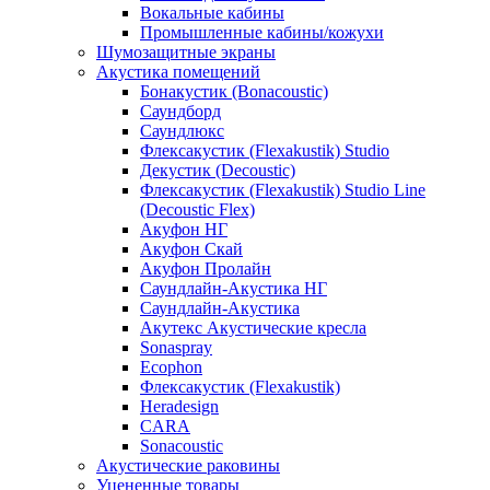
Вокальные кабины
Промышленные кабины/кожухи
Шумозащитные экраны
Акустика помещений
Бонакустик (Bonacoustic)
Саундборд
Саундлюкс
Флексакустик (Flexakustik) Studio
Декустик (Decoustic)
Флексакустик (Flexakustik) Studio Line
(Decoustic Flex)
Акуфон НГ
Акуфон Скай
Акуфон Пролайн
Саундлайн-Акустика НГ
Саундлайн-Акустика
Акутекс Акустические кресла
Sonaspray
Ecophon
Флексакустик (Flexakustik)
Heradesign
CARA
Sonacoustic
Акустические раковины
Уцененные товары