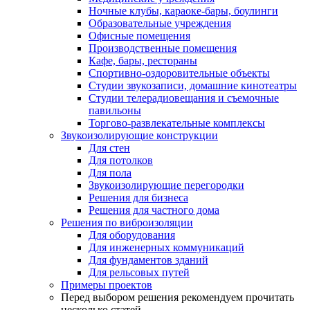
Ночные клубы, караоке-бары, боулинги
Образовательные учреждения
Офисные помещения
Производственные помещения
Кафе, бары, рестораны
Спортивно-оздоровительные объекты
Студии звукозаписи, домашние кинотеатры
Студии телерадиовещания и съемочные
павильоны
Торгово-развлекательные комплексы
Звукоизолирующие конструкции
Для стен
Для потолков
Для пола
Звукоизолирующие перегородки
Решения для бизнеса
Решения для частного дома
Решения по виброизоляции
Для оборудования
Для инженерных коммуникаций
Для фундаментов зданий
Для рельсовых путей
Примеры проектов
Перед выбором решения рекомендуем прочитать
несколько статей