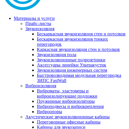
Материалы и услуги
Прайс-листы
Звукоизоляция
Бескаркасная звукоизоляция стен и потолков
Бескаркасная звукоизоляция тонких
перегородок
Каркасная звукоизоляция стен и потолков
Звукоизоляция пола
Звукоизоляционные подрозетники
Аксессуары линейки Ультракустик
Звукоизоляция инженерных систем
Быстровозводимая модульная перегородка
ЗИПС FastWall
Виброизоляция
Виброматы, эластомеры и
виброизолирующие подложки
Пружинные виброизоляторы
Виброподвесы и виброкрепления
Виброопоры
Акустические звукоизоляционные кабины
Переговорные офисные кабины
Кабины для звукозаписи