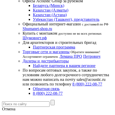
Офисы Acoustic Group за рубежом
Беларусь (Минск)
Казахстан (Алматы)
Казахстан (Астана)
Узбекистан (Ташкент), представитель
Официальный интернет-магазин
с доставкой по РФ
Shumanet-shop.ru
Купить с монтажом
доступно не во всех регионах
Шумовнет.рф
Для архитекторов и строительных бригад
Партнерская программа
Торговые сети и магазины
Обратите внимание!
Лемана ПРО
Петрович
Ассортимент ограничен.
Дилеры и дистрибьюторы
Найдите партнера в вашем регионе
По вопросам оптовых закупок, а также по
условиям любого долгосрочного сотрудничества
нам можно написать на почту sales@acoustic.ru
или позвонить по телефону
8 (800) 222-08-77
Обратная связь
8 (800) 222-08-77
Отмена