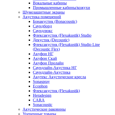
Вокальные кабины
Промышленные кабины/кожухи
Шумозащитные экраны
Акустика помещений
Бонакустик (Bonacoustic)
Саундборд
Саундлюкс
Флексакустик (Flexakustik) Studio
Декустик (Decoustic)
Флексакустик (Flexakustik) Studio Line
(Decoustic Flex)
Акуфон НГ
Акуфон Скай
Акуфон Пролайн
Саундлайн-Акустика НГ
Саундлайн-Акустика
Акутекс Акустические кресла
Sonaspray
Ecophon
Флексакустик (Flexakustik)
Heradesign
CARA
Sonacoustic
Акустические раковины
Уцененные товары