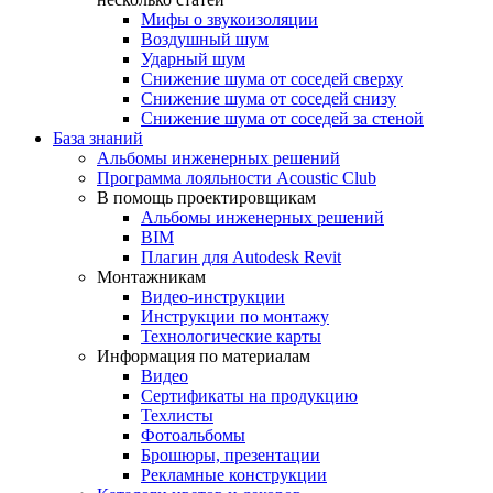
Мифы о звукоизоляции
Воздушный шум
Ударный шум
Снижение шума от соседей сверху
Снижение шума от соседей снизу
Снижение шума от соседей за стеной
База знаний
Альбомы инженерных решений
Программа лояльности Acoustic Club
В помощь проектировщикам
Альбомы инженерных решений
BIM
Плагин для Autodesk Revit
Монтажникам
Видео-инструкции
Инструкции по монтажу
Технологические карты
Информация по материалам
Видео
Сертификаты на продукцию
Техлисты
Фотоальбомы
Брошюры, презентации
Рекламные конструкции