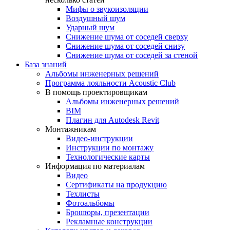
Мифы о звукоизоляции
Воздушный шум
Ударный шум
Снижение шума от соседей сверху
Снижение шума от соседей снизу
Снижение шума от соседей за стеной
База знаний
Альбомы инженерных решений
Программа лояльности Acoustic Club
В помощь проектировщикам
Альбомы инженерных решений
BIM
Плагин для Autodesk Revit
Монтажникам
Видео-инструкции
Инструкции по монтажу
Технологические карты
Информация по материалам
Видео
Сертификаты на продукцию
Техлисты
Фотоальбомы
Брошюры, презентации
Рекламные конструкции