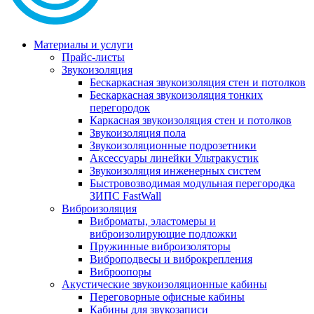
Материалы и услуги
Прайс-листы
Звукоизоляция
Бескаркасная звукоизоляция стен и потолков
Бескаркасная звукоизоляция тонких
перегородок
Каркасная звукоизоляция стен и потолков
Звукоизоляция пола
Звукоизоляционные подрозетники
Аксессуары линейки Ультракустик
Звукоизоляция инженерных систем
Быстровозводимая модульная перегородка
ЗИПС FastWall
Виброизоляция
Виброматы, эластомеры и
виброизолирующие подложки
Пружинные виброизоляторы
Виброподвесы и виброкрепления
Виброопоры
Акустические звукоизоляционные кабины
Переговорные офисные кабины
Кабины для звукозаписи