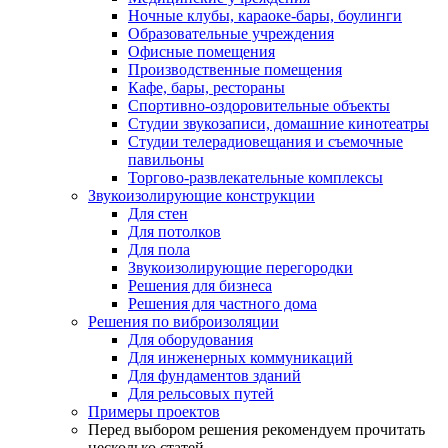
Ночные клубы, караоке-бары, боулинги
Образовательные учреждения
Офисные помещения
Производственные помещения
Кафе, бары, рестораны
Спортивно-оздоровительные объекты
Студии звукозаписи, домашние кинотеатры
Студии телерадиовещания и съемочные
павильоны
Торгово-развлекательные комплексы
Звукоизолирующие конструкции
Для стен
Для потолков
Для пола
Звукоизолирующие перегородки
Решения для бизнеса
Решения для частного дома
Решения по виброизоляции
Для оборудования
Для инженерных коммуникаций
Для фундаментов зданий
Для рельсовых путей
Примеры проектов
Перед выбором решения рекомендуем прочитать
несколько статей