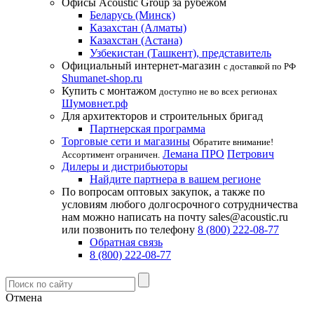
Офисы Acoustic Group за рубежом
Беларусь (Минск)
Казахстан (Алматы)
Казахстан (Астана)
Узбекистан (Ташкент), представитель
Официальный интернет-магазин
с доставкой по РФ
Shumanet-shop.ru
Купить с монтажом
доступно не во всех регионах
Шумовнет.рф
Для архитекторов и строительных бригад
Партнерская программа
Торговые сети и магазины
Обратите внимание!
Лемана ПРО
Петрович
Ассортимент ограничен.
Дилеры и дистрибьюторы
Найдите партнера в вашем регионе
По вопросам оптовых закупок, а также по
условиям любого долгосрочного сотрудничества
нам можно написать на почту sales@acoustic.ru
или позвонить по телефону
8 (800) 222-08-77
Обратная связь
8 (800) 222-08-77
Отмена