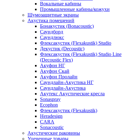
Вокальные кабины
Промышленные кабины/кожухи
Шумозащитные экраны
Акустика помещений
Бонакустик (Bonacoustic)
Саундборд
Саундлюкс
Флексакустик (Flexakustik) Studio
Декустик (Decoustic)
Флексакустик (Flexakustik) Studio Line
(Decoustic Flex)
Акуфон НГ
Акуфон Скай
Акуфон Пролайн
Саундлайн-Акустика НГ
Саундлайн-Акустика
Акутекс Акустические кресла
Sonaspray
Ecophon
Флексакустик (Flexakustik)
Heradesign
CARA
Sonacoustic
Акустические раковины
Уцененные товары