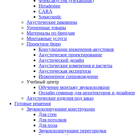
Флексакустик (Flexakustik)
Heradesign
CARA
Sonacoustic
Акустические раковины
Уцененные товары
Материалы по брендам
Монтажные услуги
Проектное бюро
Консультации инженеров-акустиков
Акустическое проектирование
Акустический дизайн
Акустические измерения и расчеты
Акустическая экспертиза
Инженерное сопровождение
Учебный центр
Обучение монтажу звукоизоляции
Онлайн семинар для архитекторов и дизайнер
Акустические изделия под заказ
Готовые решения
Звукоизолирующие конструкции
Для стен
Для потолков
Для пола
Звукоизолирующие перегородки