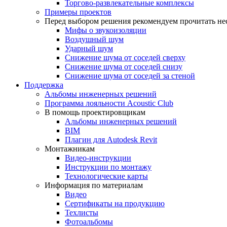
Торгово-развлекательные комплексы
Примеры проектов
Перед выбором решения рекомендуем прочитать нес
Мифы о звукоизоляции
Воздушный шум
Ударный шум
Снижение шума от соседей сверху
Снижение шума от соседей снизу
Снижение шума от соседей за стеной
Поддержка
Альбомы инженерных решений
Программа лояльности Acoustic Club
В помощь проектировщикам
Альбомы инженерных решений
BIM
Плагин для Autodesk Revit
Монтажникам
Видео-инструкции
Инструкции по монтажу
Технологические карты
Информация по материалам
Видео
Сертификаты на продукцию
Техлисты
Фотоальбомы