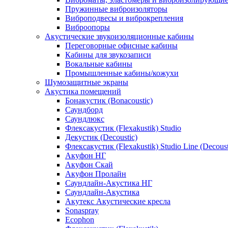
Пружинные виброизоляторы
Виброподвесы и виброкрепления
Виброопоры
Акустические звукоизоляционные кабины
Переговорные офисные кабины
Кабины для звукозаписи
Вокальные кабины
Промышленные кабины/кожухи
Шумозащитные экраны
Акустика помещений
Бонакустик (Bonacoustic)
Саундборд
Саундлюкс
Флексакустик (Flexakustik) Studio
Декустик (Decoustic)
Флексакустик (Flexakustik) Studio Line (Decoust
Акуфон НГ
Акуфон Скай
Акуфон Пролайн
Саундлайн-Акустика НГ
Саундлайн-Акустика
Акутекс Акустические кресла
Sonaspray
Ecophon