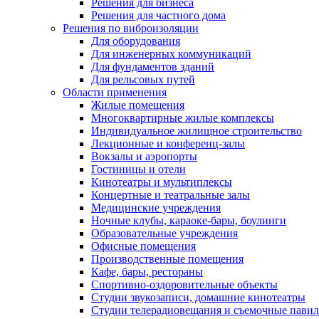
Решения для бизнеса
Решения для частного дома
Решения по виброизоляции
Для оборудования
Для инженерных коммуникаций
Для фундаментов зданий
Для рельсовых путей
Области применения
Жилые помещения
Многоквартирные жилые комплексы
Индивидуальное жилищное строительство
Лекционные и конференц-залы
Вокзалы и аэропорты
Гостиницы и отели
Кинотеатры и мультиплексы
Концертные и театральные залы
Медицинские учреждения
Ночные клубы, караоке-бары, боулинги
Образовательные учреждения
Офисные помещения
Производственные помещения
Кафе, бары, рестораны
Спортивно-оздоровительные объекты
Студии звукозаписи, домашние кинотеатры
Студии телерадиовещания и съемочные пави