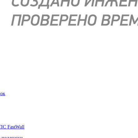
док
ПС FastWall
е подложки