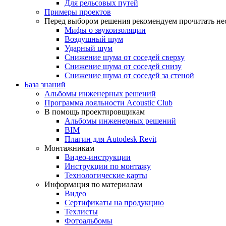
Для рельсовых путей
Примеры проектов
Перед выбором решения рекомендуем прочитать нес
Мифы о звукоизоляции
Воздушный шум
Ударный шум
Снижение шума от соседей сверху
Снижение шума от соседей снизу
Снижение шума от соседей за стеной
База знаний
Альбомы инженерных решений
Программа лояльности Acoustic Club
В помощь проектировщикам
Альбомы инженерных решений
BIM
Плагин для Autodesk Revit
Монтажникам
Видео-инструкции
Инструкции по монтажу
Технологические карты
Информация по материалам
Видео
Сертификаты на продукцию
Техлисты
Фотоальбомы