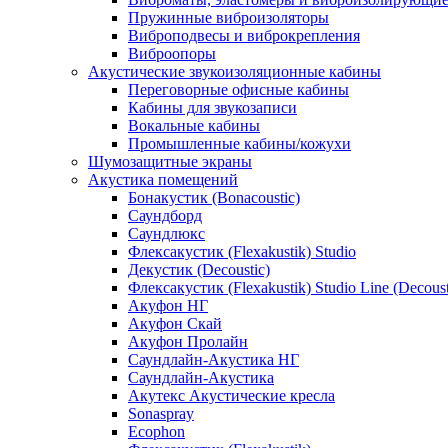
Пружинные виброизоляторы
Виброподвесы и виброкрепления
Виброопоры
Акустические звукоизоляционные кабины
Переговорные офисные кабины
Кабины для звукозаписи
Вокальные кабины
Промышленные кабины/кожухи
Шумозащитные экраны
Акустика помещений
Бонакустик (Bonacoustic)
Саундборд
Саундлюкс
Флексакустик (Flexakustik) Studio
Декустик (Decoustic)
Флексакустик (Flexakustik) Studio Line (Decoust
Акуфон НГ
Акуфон Скай
Акуфон Пролайн
Саундлайн-Акустика НГ
Саундлайн-Акустика
Акутекс Акустические кресла
Sonaspray
Ecophon