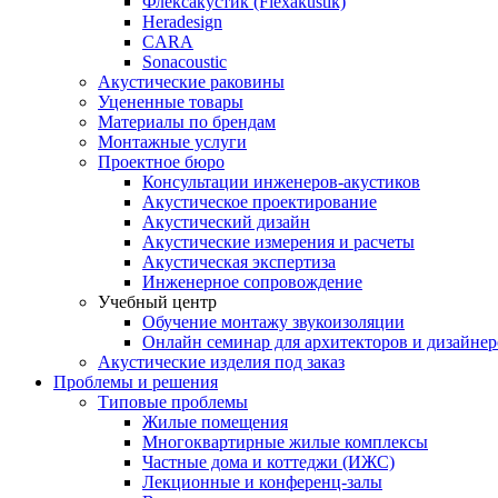
Флексакустик (Flexakustik)
Heradesign
CARA
Sonacoustic
Акустические раковины
Уцененные товары
Материалы по брендам
Монтажные услуги
Проектное бюро
Консультации инженеров-акустиков
Акустическое проектирование
Акустический дизайн
Акустические измерения и расчеты
Акустическая экспертиза
Инженерное сопровождение
Учебный центр
Обучение монтажу звукоизоляции
Онлайн семинар для архитекторов и дизайнер
Акустические изделия под заказ
Проблемы и решения
Типовые проблемы
Жилые помещения
Многоквартирные жилые комплексы
Частные дома и коттеджи (ИЖС)
Лекционные и конференц-залы