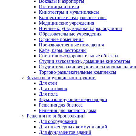
Вокзалы и аэропорты
Гостиницы и отели
Кинотеатры и мультиплексы
Концертные и театральные залы
Медицинские учреждения
Ночные клубы, караоке-бары, боулинги
Образовательные учреждения
Офисные помещения
Производственные помещения
Кафе, бары, рестораны
Спортивно-оздоровительные объекты
Студии звукозаписи, домашние кинотеатры
Студии телерадиовещания и съемочные пави
Торгово-развлекательные комплексы
Звукоизолирующие конструкции
Для стен
Для потолков
Для пола
Звукоизолирующие перегородки
Решения для бизнеса
Решения для частного дома
Решения по виброизоляции
Для оборудования
Для инженерных коммуникаций
Для фундаментов зданий