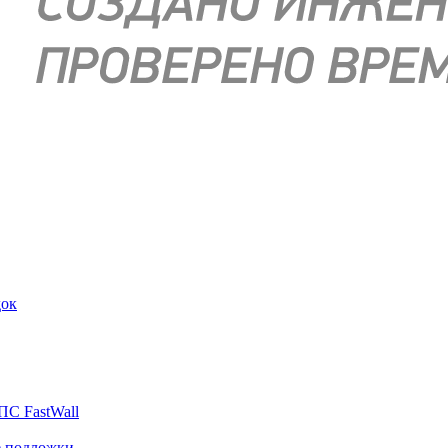
док
ПС FastWall
е подложки