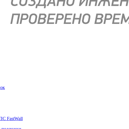
док
ПС FastWall
е подложки