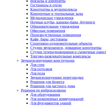
Вокзалы и аэропорты
Гостиницы и отели
Кинотеатры и мультиплексы
Концертные и театральные залы
Медицинские учреждения
Ночные клубы, караоке-бары, боулинги
Образовательные учреждения
Офисные помещения
Производственные помещения
Кафе, бары, рестораны
Спортивно-оздоровительные объекты
Студии звукозаписи, домашние кинотеатры
Студии телерадиовещания и съемочные пави
Торгово-развлекательные комплексы
Звукоизолирующие конструкции
Для стен
Для потолков
Для пола
Звукоизолирующие перегородки
Решения для бизнеса
Решения для частного дома
Решения по виброизоляции
Для оборудования
Для инженерных коммуникаций
Для фундаментов зданий