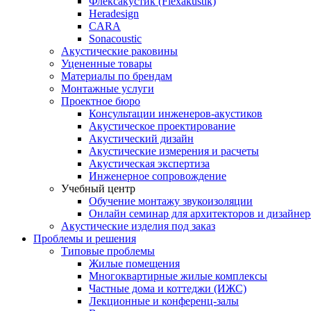
Флексакустик (Flexakustik)
Heradesign
CARA
Sonacoustic
Акустические раковины
Уцененные товары
Материалы по брендам
Монтажные услуги
Проектное бюро
Консультации инженеров-акустиков
Акустическое проектирование
Акустический дизайн
Акустические измерения и расчеты
Акустическая экспертиза
Инженерное сопровождение
Учебный центр
Обучение монтажу звукоизоляции
Онлайн семинар для архитекторов и дизайнер
Акустические изделия под заказ
Проблемы и решения
Типовые проблемы
Жилые помещения
Многоквартирные жилые комплексы
Частные дома и коттеджи (ИЖС)
Лекционные и конференц-залы