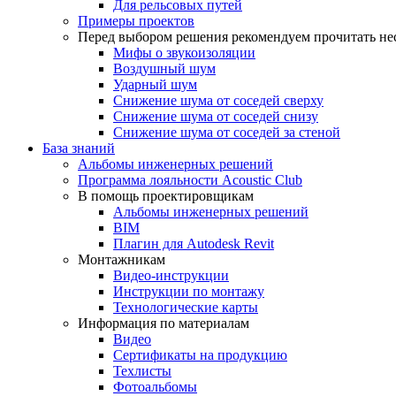
Для рельсовых путей
Примеры проектов
Перед выбором решения рекомендуем прочитать нес
Мифы о звукоизоляции
Воздушный шум
Ударный шум
Снижение шума от соседей сверху
Снижение шума от соседей снизу
Снижение шума от соседей за стеной
База знаний
Альбомы инженерных решений
Программа лояльности Acoustic Club
В помощь проектировщикам
Альбомы инженерных решений
BIM
Плагин для Autodesk Revit
Монтажникам
Видео-инструкции
Инструкции по монтажу
Технологические карты
Информация по материалам
Видео
Сертификаты на продукцию
Техлисты
Фотоальбомы