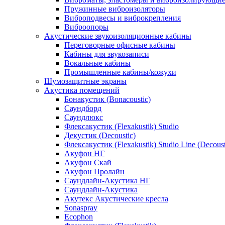
Пружинные виброизоляторы
Виброподвесы и виброкрепления
Виброопоры
Акустические звукоизоляционные кабины
Переговорные офисные кабины
Кабины для звукозаписи
Вокальные кабины
Промышленные кабины/кожухи
Шумозащитные экраны
Акустика помещений
Бонакустик (Bonacoustic)
Саундборд
Саундлюкс
Флексакустик (Flexakustik) Studio
Декустик (Decoustic)
Флексакустик (Flexakustik) Studio Line (Decoust
Акуфон НГ
Акуфон Скай
Акуфон Пролайн
Саундлайн-Акустика НГ
Саундлайн-Акустика
Акутекс Акустические кресла
Sonaspray
Ecophon