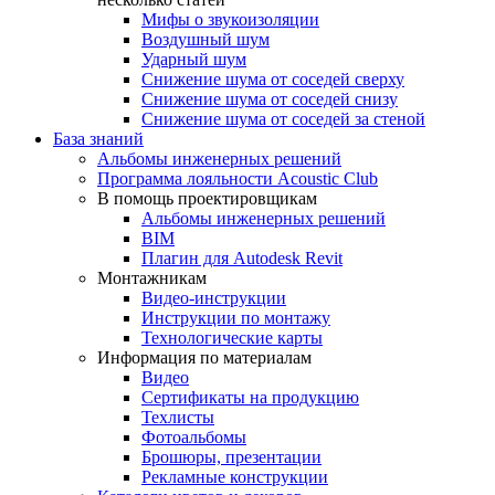
Мифы о звукоизоляции
Воздушный шум
Ударный шум
Снижение шума от соседей сверху
Снижение шума от соседей снизу
Снижение шума от соседей за стеной
База знаний
Альбомы инженерных решений
Программа лояльности Acoustic Club
В помощь проектировщикам
Альбомы инженерных решений
BIM
Плагин для Autodesk Revit
Монтажникам
Видео-инструкции
Инструкции по монтажу
Технологические карты
Информация по материалам
Видео
Сертификаты на продукцию
Техлисты
Фотоальбомы
Брошюры, презентации
Рекламные конструкции