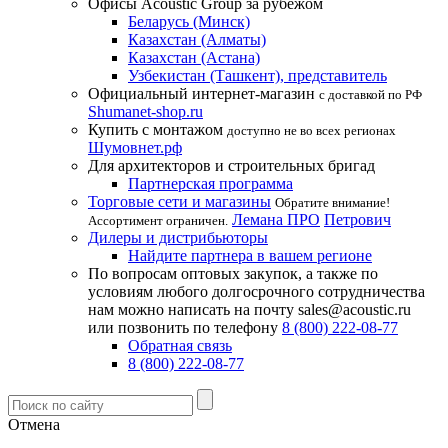
Офисы Acoustic Group за рубежом
Беларусь (Минск)
Казахстан (Алматы)
Казахстан (Астана)
Узбекистан (Ташкент), представитель
Официальный интернет-магазин
с доставкой по РФ
Shumanet-shop.ru
Купить с монтажом
доступно не во всех регионах
Шумовнет.рф
Для архитекторов и строительных бригад
Партнерская программа
Торговые сети и магазины
Обратите внимание!
Лемана ПРО
Петрович
Ассортимент ограничен.
Дилеры и дистрибьюторы
Найдите партнера в вашем регионе
По вопросам оптовых закупок, а также по
условиям любого долгосрочного сотрудничества
нам можно написать на почту sales@acoustic.ru
или позвонить по телефону
8 (800) 222-08-77
Обратная связь
8 (800) 222-08-77
Отмена