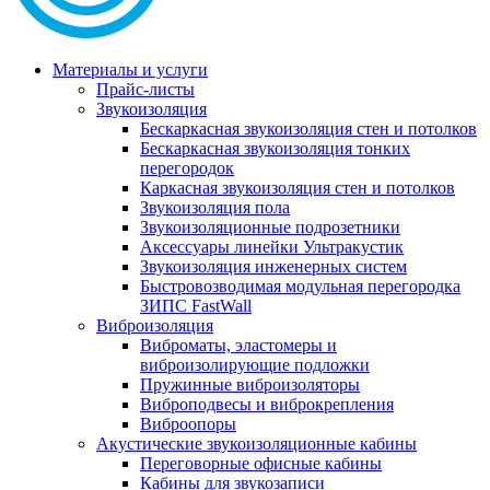
Материалы и услуги
Прайс-листы
Звукоизоляция
Бескаркасная звукоизоляция стен и потолков
Бескаркасная звукоизоляция тонких
перегородок
Каркасная звукоизоляция стен и потолков
Звукоизоляция пола
Звукоизоляционные подрозетники
Аксессуары линейки Ультракустик
Звукоизоляция инженерных систем
Быстровозводимая модульная перегородка
ЗИПС FastWall
Виброизоляция
Виброматы, эластомеры и
виброизолирующие подложки
Пружинные виброизоляторы
Виброподвесы и виброкрепления
Виброопоры
Акустические звукоизоляционные кабины
Переговорные офисные кабины
Кабины для звукозаписи