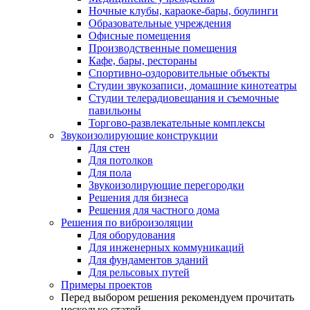
Ночные клубы, караоке-бары, боулинги
Образовательные учреждения
Офисные помещения
Производственные помещения
Кафе, бары, рестораны
Спортивно-оздоровительные объекты
Студии звукозаписи, домашние кинотеатры
Студии телерадиовещания и съемочные
павильоны
Торгово-развлекательные комплексы
Звукоизолирующие конструкции
Для стен
Для потолков
Для пола
Звукоизолирующие перегородки
Решения для бизнеса
Решения для частного дома
Решения по виброизоляции
Для оборудования
Для инженерных коммуникаций
Для фундаментов зданий
Для рельсовых путей
Примеры проектов
Перед выбором решения рекомендуем прочитать
несколько статей