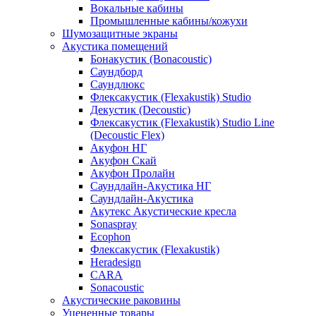
Вокальные кабины
Промышленные кабины/кожухи
Шумозащитные экраны
Акустика помещений
Бонакустик (Bonacoustic)
Саундборд
Саундлюкс
Флексакустик (Flexakustik) Studio
Декустик (Decoustic)
Флексакустик (Flexakustik) Studio Line
(Decoustic Flex)
Акуфон НГ
Акуфон Скай
Акуфон Пролайн
Саундлайн-Акустика НГ
Саундлайн-Акустика
Акутекс Акустические кресла
Sonaspray
Ecophon
Флексакустик (Flexakustik)
Heradesign
CARA
Sonacoustic
Акустические раковины
Уцененные товары