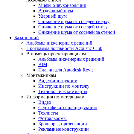
Мифы о звукоизоляции
Воздушный шум
Ударный шум
Снижение шума от соседей сверху
Снижение шума от соседей снизу
Снижение шума от соседей за стеной
База знаний
Альбомы инженерных решений
Программа лояльности Acoustic Club
В помощь проектировщикам
Альбомы инженерных решений
BIM
Плагин для Autodesk Revit
Монтажникам
Видео-инструкции
Инструкции по монтажу
Технологические карты
Информация по материалам
Видео
Сертификаты на продукцию
Техлисты
Фотоальбомы
Брошюры, презентации
Рекламные конструкции