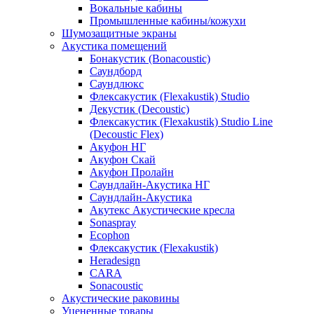
Вокальные кабины
Промышленные кабины/кожухи
Шумозащитные экраны
Акустика помещений
Бонакустик (Bonacoustic)
Саундборд
Саундлюкс
Флексакустик (Flexakustik) Studio
Декустик (Decoustic)
Флексакустик (Flexakustik) Studio Line
(Decoustic Flex)
Акуфон НГ
Акуфон Скай
Акуфон Пролайн
Саундлайн-Акустика НГ
Саундлайн-Акустика
Акутекс Акустические кресла
Sonaspray
Ecophon
Флексакустик (Flexakustik)
Heradesign
CARA
Sonacoustic
Акустические раковины
Уцененные товары