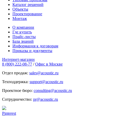
Каталог решений
Объекты
Проектирование
Монтаж
О компании
Где купить
Прайс-листы
База знаний
Информация к договорам
Приказы и документы
Интернет-магазин
8 (800) 222-08-77
/
Офис в Москве
Отдел продаж:
sales@acoustic.ru
Техподдержка:
support@acoustic.ru
Проектное бюро:
consulting@acoustic.ru
Сотрудничество:
pr@acoustic.ru
Pinterest