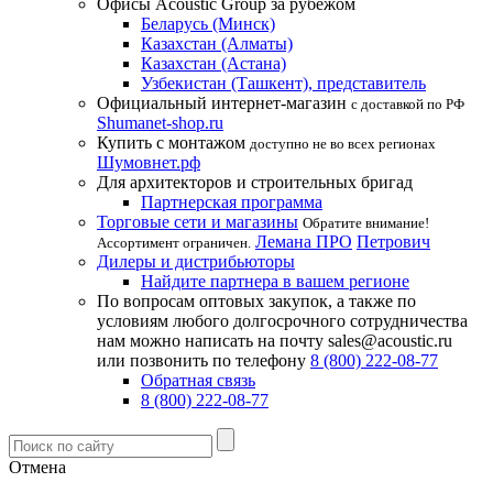
Офисы Acoustic Group за рубежом
Беларусь (Минск)
Казахстан (Алматы)
Казахстан (Астана)
Узбекистан (Ташкент), представитель
Официальный интернет-магазин
с доставкой по РФ
Shumanet-shop.ru
Купить с монтажом
доступно не во всех регионах
Шумовнет.рф
Для архитекторов и строительных бригад
Партнерская программа
Торговые сети и магазины
Обратите внимание!
Лемана ПРО
Петрович
Ассортимент ограничен.
Дилеры и дистрибьюторы
Найдите партнера в вашем регионе
По вопросам оптовых закупок, а также по
условиям любого долгосрочного сотрудничества
нам можно написать на почту sales@acoustic.ru
или позвонить по телефону
8 (800) 222-08-77
Обратная связь
8 (800) 222-08-77
Отмена