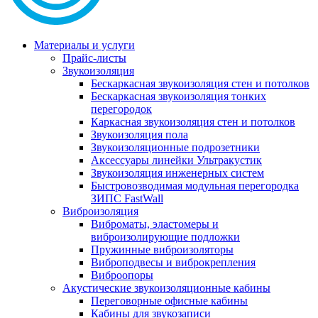
Материалы и услуги
Прайс-листы
Звукоизоляция
Бескаркасная звукоизоляция стен и потолков
Бескаркасная звукоизоляция тонких
перегородок
Каркасная звукоизоляция стен и потолков
Звукоизоляция пола
Звукоизоляционные подрозетники
Аксессуары линейки Ультракустик
Звукоизоляция инженерных систем
Быстровозводимая модульная перегородка
ЗИПС FastWall
Виброизоляция
Виброматы, эластомеры и
виброизолирующие подложки
Пружинные виброизоляторы
Виброподвесы и виброкрепления
Виброопоры
Акустические звукоизоляционные кабины
Переговорные офисные кабины
Кабины для звукозаписи