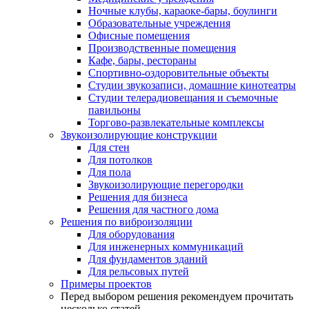
Ночные клубы, караоке-бары, боулинги
Образовательные учреждения
Офисные помещения
Производственные помещения
Кафе, бары, рестораны
Спортивно-оздоровительные объекты
Студии звукозаписи, домашние кинотеатры
Студии телерадиовещания и съемочные
павильоны
Торгово-развлекательные комплексы
Звукоизолирующие конструкции
Для стен
Для потолков
Для пола
Звукоизолирующие перегородки
Решения для бизнеса
Решения для частного дома
Решения по виброизоляции
Для оборудования
Для инженерных коммуникаций
Для фундаментов зданий
Для рельсовых путей
Примеры проектов
Перед выбором решения рекомендуем прочитать
несколько статей