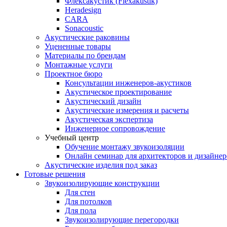
Флексакустик (Flexakustik)
Heradesign
CARA
Sonacoustic
Акустические раковины
Уцененные товары
Материалы по брендам
Монтажные услуги
Проектное бюро
Консультации инженеров-акустиков
Акустическое проектирование
Акустический дизайн
Акустические измерения и расчеты
Акустическая экспертиза
Инженерное сопровождение
Учебный центр
Обучение монтажу звукоизоляции
Онлайн семинар для архитекторов и дизайнер
Акустические изделия под заказ
Готовые решения
Звукоизолирующие конструкции
Для стен
Для потолков
Для пола
Звукоизолирующие перегородки