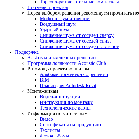
Торгово-развлекательные комплексы
Примеры проектов
Перед выбором решения рекомендуем прочитать нес
Мифы о звукоизоляции
Воздушный шум
Ударный шум
Снижение шума от соседей сверху
Снижение шума от соседей снизу
Снижение шума от соседей за стеной
Поддержка
Альбомы инженерных решений
Программа лояльности Acoustic Club
В помощь проектировщикам
Альбомы инженерных решений
BIM
Плагин для Autodesk Revit
Монтажникам
Видео-инструкции
Инструкции по монтажу
Технологические карты
Информация по материалам
Видео
Сертификаты на продукцию
Техлисты
Фотоальбомы