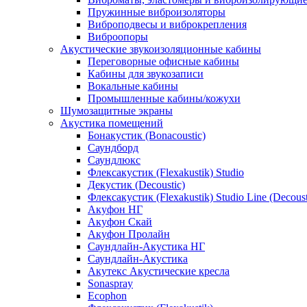
Пружинные виброизоляторы
Виброподвесы и виброкрепления
Виброопоры
Акустические звукоизоляционные кабины
Переговорные офисные кабины
Кабины для звукозаписи
Вокальные кабины
Промышленные кабины/кожухи
Шумозащитные экраны
Акустика помещений
Бонакустик (Bonacoustic)
Саундборд
Саундлюкс
Флексакустик (Flexakustik) Studio
Декустик (Decoustic)
Флексакустик (Flexakustik) Studio Line (Decoust
Акуфон НГ
Акуфон Скай
Акуфон Пролайн
Саундлайн-Акустика НГ
Саундлайн-Акустика
Акутекс Акустические кресла
Sonaspray
Ecophon