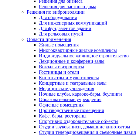
Решения для бизнеса
Решения для частного дома
Решения по виброизоляции
Для оборудования
Для инженерных коммуникаций
Для фундаментов зданий
Для рельсовых путей
Области применения
Жилые помещения
Многоквартирные жилые комплексы
Индивидуальное жилищное строительство
Лекционные и конференц-залы
Вокзалы и аэропорты
Гостиницы и отели
Кинотеатры и мультиплексы
Концертные и театральные залы
Медицинские учреждения
Ночные клубы, караоке-бары, боулинги
Образовательные учреждения
Офисные помещения
Производственные помещения
Кафе, бары, рестораны
Спортивно-оздоровительные объекты
Студии звукозаписи, домашние кинотеатры
Студии телерадиовещания и съемочные пави