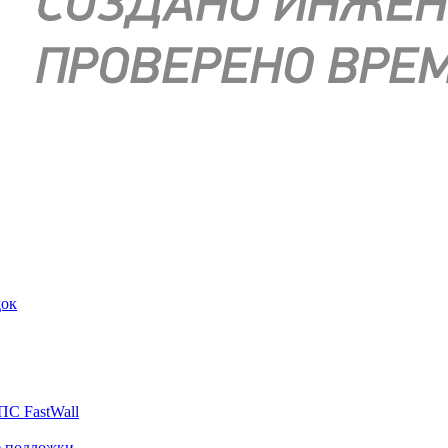
док
ПС FastWall
е подложки