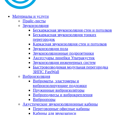
Материалы и услуги
Прайс-листы
Звукоизоляция
Бескаркасная звукоизоляция стен и потолков
Бескаркасная звукоизоляция тонких
перегородок
Каркасная звукоизоляция стен и потолков
Звукоизоляция пола
Звукоизоляционные подрозетники
Аксессуары линейки Ультракустик
Звукоизоляция инженерных систем
Быстровозводимая модульная перегородка
ЗИПС FastWall
Виброизоляция
Виброматы, эластомеры и
виброизолирующие подложки
Пружинные виброизоляторы
Виброподвесы и виброкрепления
Виброопоры
Акустические звукоизоляционные кабины
Переговорные офисные кабины
Кабины для звукозаписи