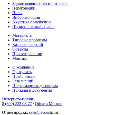
Звукоизоляция стен и потолков
Перегородки
Полы
Виброизоляция
Акустика помещений
Шумозащитные экраны
Материалы
Типовые проблемы
Каталог решений
Объекты
Проектирование
Монтаж
О компании
Где купить
Прайс-листы
База знаний
Информация к договорам
Приказы и документы
Интернет-магазин
8 (800) 222-08-77
/
Офис в Москве
Отдел продаж:
sales@acoustic.ru