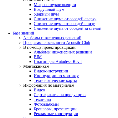
Мифы о звукоизоляции
Воздушный шум
Ударный шум
Снижение шума от соседей сверху
Снижение шума от соседей снизу
Снижение шума от соседей за стеной
База знаний
Альбомы инженерных решений
Программа лояльности Acoustic Club
В помощь проектировщикам
Альбомы инженерных решений
BIM
Плагин для Autodesk Revit
Монтажникам
Видео-инструкции
Инструкции по монтажу
Технологические карты
Информация по материалам
Видео
Сертификаты на продукцию
Техлисты
Фотоальбомы
Брошюры, презентации
Рекламные конструкции