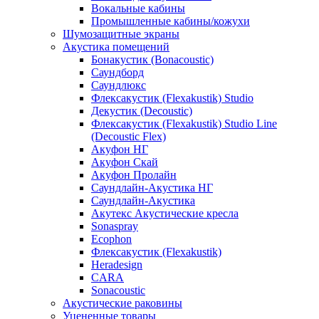
Вокальные кабины
Промышленные кабины/кожухи
Шумозащитные экраны
Акустика помещений
Бонакустик (Bonacoustic)
Саундборд
Саундлюкс
Флексакустик (Flexakustik) Studio
Декустик (Decoustic)
Флексакустик (Flexakustik) Studio Line
(Decoustic Flex)
Акуфон НГ
Акуфон Скай
Акуфон Пролайн
Саундлайн-Акустика НГ
Саундлайн-Акустика
Акутекс Акустические кресла
Sonaspray
Ecophon
Флексакустик (Flexakustik)
Heradesign
CARA
Sonacoustic
Акустические раковины
Уцененные товары