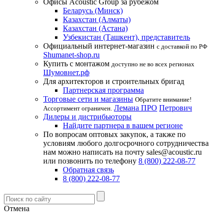
Офисы Acoustic Group за рубежом
Беларусь (Минск)
Казахстан (Алматы)
Казахстан (Астана)
Узбекистан (Ташкент), представитель
Официальный интернет-магазин
с доставкой по РФ
Shumanet-shop.ru
Купить с монтажом
доступно не во всех регионах
Шумовнет.рф
Для архитекторов и строительных бригад
Партнерская программа
Торговые сети и магазины
Обратите внимание!
Лемана ПРО
Петрович
Ассортимент ограничен.
Дилеры и дистрибьюторы
Найдите партнера в вашем регионе
По вопросам оптовых закупок, а также по
условиям любого долгосрочного сотрудничества
нам можно написать на почту sales@acoustic.ru
или позвонить по телефону
8 (800) 222-08-77
Обратная связь
8 (800) 222-08-77
Отмена