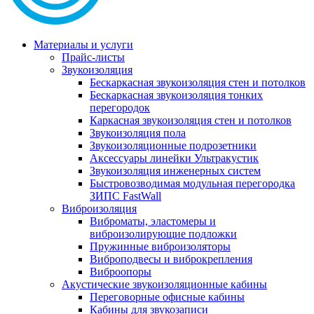
Материалы и услуги
Прайс-листы
Звукоизоляция
Бескаркасная звукоизоляция стен и потолков
Бескаркасная звукоизоляция тонких
перегородок
Каркасная звукоизоляция стен и потолков
Звукоизоляция пола
Звукоизоляционные подрозетники
Аксессуары линейки Ультракустик
Звукоизоляция инженерных систем
Быстровозводимая модульная перегородка
ЗИПС FastWall
Виброизоляция
Виброматы, эластомеры и
виброизолирующие подложки
Пружинные виброизоляторы
Виброподвесы и виброкрепления
Виброопоры
Акустические звукоизоляционные кабины
Переговорные офисные кабины
Кабины для звукозаписи