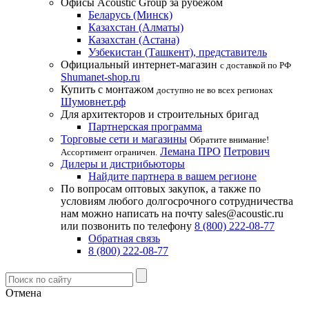
Офисы Acoustic Group за рубежом
Беларусь (Минск)
Казахстан (Алматы)
Казахстан (Астана)
Узбекистан (Ташкент), представитель
Официальный интернет-магазин
с доставкой по РФ
Shumanet-shop.ru
Купить с монтажом
доступно не во всех регионах
Шумовнет.рф
Для архитекторов и строительных бригад
Партнерская программа
Торговые сети и магазины
Обратите внимание!
Лемана ПРО
Петрович
Ассортимент ограничен.
Дилеры и дистрибьюторы
Найдите партнера в вашем регионе
По вопросам оптовых закупок, а также по
условиям любого долгосрочного сотрудничества
нам можно написать на почту sales@acoustic.ru
или позвонить по телефону
8 (800) 222-08-77
Обратная связь
8 (800) 222-08-77
Отмена