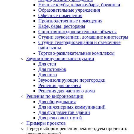
Ночные клубы, караоке-бары, боулинги
Образовательные учреждения
Офисные помещения
Производственные помещения
Кафе, бары, рестораны
Спортивно-оздоровительные объекты
Студии звукозаписи, домашние кинотеатры
Студии телерадиовещания и съемочные
павильоны
Торгово-развлекательные комплексы
Звукоизолирующие конструкции
Для стен
Для потолков
Для пола
Звукоизолирующие перегородки
Решения для бизнеса
Решения для частного дома
Решения по виброизоляции
Для оборудования
Для инженерных коммуникаций
Для фундаментов зданий
Для рельсовых путей
Примеры проектов
Перед выбором решения рекомендуем прочитать
несколько статей