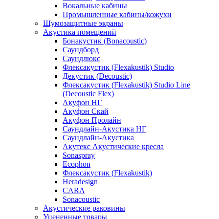
Вокальные кабины
Промышленные кабины/кожухи
Шумозащитные экраны
Акустика помещений
Бонакустик (Bonacoustic)
Саундборд
Саундлюкс
Флексакустик (Flexakustik) Studio
Декустик (Decoustic)
Флексакустик (Flexakustik) Studio Line
(Decoustic Flex)
Акуфон НГ
Акуфон Скай
Акуфон Пролайн
Саундлайн-Акустика НГ
Саундлайн-Акустика
Акутекс Акустические кресла
Sonaspray
Ecophon
Флексакустик (Flexakustik)
Heradesign
CARA
Sonacoustic
Акустические раковины
Уцененные товары