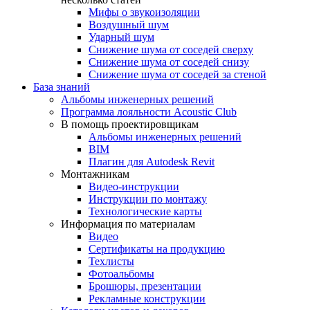
Мифы о звукоизоляции
Воздушный шум
Ударный шум
Снижение шума от соседей сверху
Снижение шума от соседей снизу
Снижение шума от соседей за стеной
База знаний
Альбомы инженерных решений
Программа лояльности Acoustic Club
В помощь проектировщикам
Альбомы инженерных решений
BIM
Плагин для Autodesk Revit
Монтажникам
Видео-инструкции
Инструкции по монтажу
Технологические карты
Информация по материалам
Видео
Сертификаты на продукцию
Техлисты
Фотоальбомы
Брошюры, презентации
Рекламные конструкции