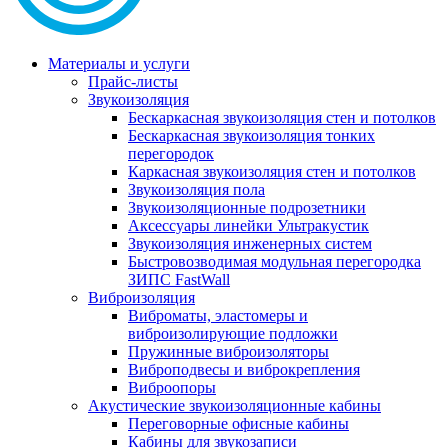
Материалы и услуги
Прайс-листы
Звукоизоляция
Бескаркасная звукоизоляция стен и потолков
Бескаркасная звукоизоляция тонких
перегородок
Каркасная звукоизоляция стен и потолков
Звукоизоляция пола
Звукоизоляционные подрозетники
Аксессуары линейки Ультракустик
Звукоизоляция инженерных систем
Быстровозводимая модульная перегородка
ЗИПС FastWall
Виброизоляция
Виброматы, эластомеры и
виброизолирующие подложки
Пружинные виброизоляторы
Виброподвесы и виброкрепления
Виброопоры
Акустические звукоизоляционные кабины
Переговорные офисные кабины
Кабины для звукозаписи