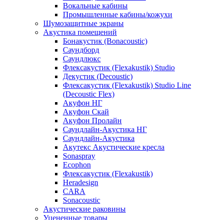
Вокальные кабины
Промышленные кабины/кожухи
Шумозащитные экраны
Акустика помещений
Бонакустик (Bonacoustic)
Саундборд
Саундлюкс
Флексакустик (Flexakustik) Studio
Декустик (Decoustic)
Флексакустик (Flexakustik) Studio Line
(Decoustic Flex)
Акуфон НГ
Акуфон Скай
Акуфон Пролайн
Саундлайн-Акустика НГ
Саундлайн-Акустика
Акутекс Акустические кресла
Sonaspray
Ecophon
Флексакустик (Flexakustik)
Heradesign
CARA
Sonacoustic
Акустические раковины
Уцененные товары