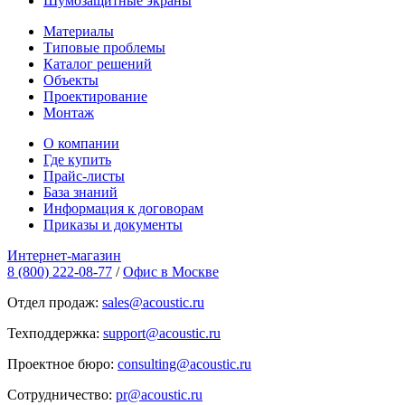
Шумозащитные экраны
Материалы
Типовые проблемы
Каталог решений
Объекты
Проектирование
Монтаж
О компании
Где купить
Прайс-листы
База знаний
Информация к договорам
Приказы и документы
Интернет-магазин
8 (800) 222-08-77
/
Офис в Москве
Отдел продаж:
sales@acoustic.ru
Техподдержка:
support@acoustic.ru
Проектное бюро:
consulting@acoustic.ru
Сотрудничество:
pr@acoustic.ru