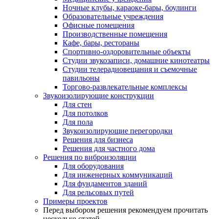
Ночные клубы, караоке-бары, боулинги
Образовательные учреждения
Офисные помещения
Производственные помещения
Кафе, бары, рестораны
Спортивно-оздоровительные объекты
Студии звукозаписи, домашние кинотеатры
Студии телерадиовещания и съемочные
павильоны
Торгово-развлекательные комплексы
Звукоизолирующие конструкции
Для стен
Для потолков
Для пола
Звукоизолирующие перегородки
Решения для бизнеса
Решения для частного дома
Решения по виброизоляции
Для оборудования
Для инженерных коммуникаций
Для фундаментов зданий
Для рельсовых путей
Примеры проектов
Перед выбором решения рекомендуем прочитать
несколько статей