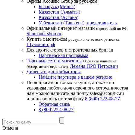
Офисы Acoustic Group за рубежом
Беларусь (Минск)
Казахстан (Алматы)
Казахстан (Астана)
Узбекистан (Ташкент), представитель
Официальный интернет-магазин
с доставкой по РФ
Shumanet-shop.ru
Купить с монтажом
доступно не во всех регионах
Шумовнет.рф
Для архитекторов и строительных бригад
Партнерская программа
Торговые сети и магазины
Обратите внимание!
Лемана ПРО
Петрович
Ассортимент ограничен.
Дилеры и дистрибьюторы
Найдите партнера в вашем регионе
По вопросам оптовых закупок, а также по
условиям любого долгосрочного сотрудничества
нам можно написать на почту sales@acoustic.ru
или позвонить по телефону
8 (800) 222-08-77
Обратная связь
8 (800) 222-08-77
Отмена