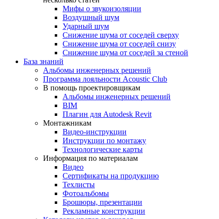
Мифы о звукоизоляции
Воздушный шум
Ударный шум
Снижение шума от соседей сверху
Снижение шума от соседей снизу
Снижение шума от соседей за стеной
База знаний
Альбомы инженерных решений
Программа лояльности Acoustic Club
В помощь проектировщикам
Альбомы инженерных решений
BIM
Плагин для Autodesk Revit
Монтажникам
Видео-инструкции
Инструкции по монтажу
Технологические карты
Информация по материалам
Видео
Сертификаты на продукцию
Техлисты
Фотоальбомы
Брошюры, презентации
Рекламные конструкции