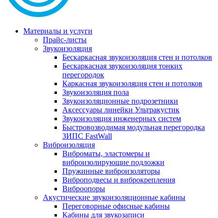
Материалы и услуги
Прайс-листы
Звукоизоляция
Бескаркасная звукоизоляция стен и потолков
Бескаркасная звукоизоляция тонких
перегородок
Каркасная звукоизоляция стен и потолков
Звукоизоляция пола
Звукоизоляционные подрозетники
Аксессуары линейки Ультракустик
Звукоизоляция инженерных систем
Быстровозводимая модульная перегородка
ЗИПС FastWall
Виброизоляция
Виброматы, эластомеры и
виброизолирующие подложки
Пружинные виброизоляторы
Виброподвесы и виброкрепления
Виброопоры
Акустические звукоизоляционные кабины
Переговорные офисные кабины
Кабины для звукозаписи