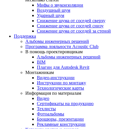
Мифы о звукоизоляции
Воздушный шум
Ударный шум
Снижение шума от соседей сверху
Снижение шума от соседей снизу
Снижение шума от соседей за стеной
Поддержка
Альбомы инженерных решений
Программа лояльности Acoustic Club
В помощь проектировщикам
Альбомы инженерных решений
BIM
Плагин для Autodesk Revit
Монтажникам
Видео-инструкции
Инструкции по монтажу
Технологические карты
Информация по материалам
Видео
Сертификаты на продукцию
Техлисты
Фотоальбомы
Брошюры, презентации
Рекламные конструкции