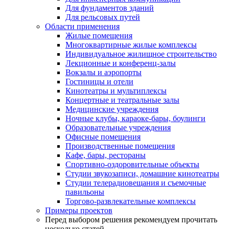
Для фундаментов зданий
Для рельсовых путей
Области применения
Жилые помещения
Многоквартирные жилые комплексы
Индивидуальное жилищное строительство
Лекционные и конференц-залы
Вокзалы и аэропорты
Гостиницы и отели
Кинотеатры и мультиплексы
Концертные и театральные залы
Медицинские учреждения
Ночные клубы, караоке-бары, боулинги
Образовательные учреждения
Офисные помещения
Производственные помещения
Кафе, бары, рестораны
Спортивно-оздоровительные объекты
Студии звукозаписи, домашние кинотеатры
Студии телерадиовещания и съемочные
павильоны
Торгово-развлекательные комплексы
Примеры проектов
Перед выбором решения рекомендуем прочитать
несколько статей