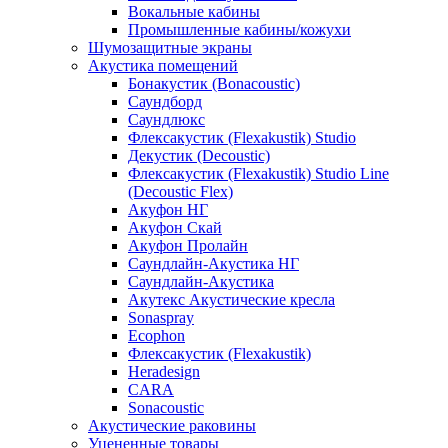
Вокальные кабины
Промышленные кабины/кожухи
Шумозащитные экраны
Акустика помещений
Бонакустик (Bonacoustic)
Саундборд
Саундлюкс
Флексакустик (Flexakustik) Studio
Декустик (Decoustic)
Флексакустик (Flexakustik) Studio Line
(Decoustic Flex)
Акуфон НГ
Акуфон Скай
Акуфон Пролайн
Саундлайн-Акустика НГ
Саундлайн-Акустика
Акутекс Акустические кресла
Sonaspray
Ecophon
Флексакустик (Flexakustik)
Heradesign
CARA
Sonacoustic
Акустические раковины
Уцененные товары