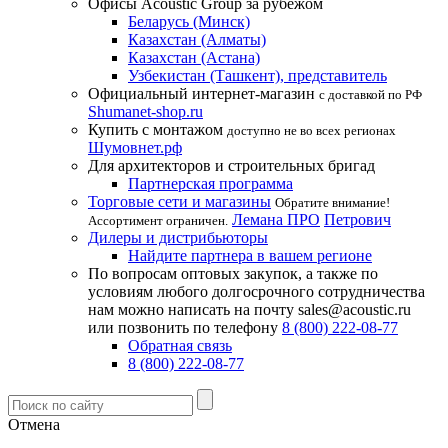
Офисы Acoustic Group за рубежом
Беларусь (Минск)
Казахстан (Алматы)
Казахстан (Астана)
Узбекистан (Ташкент), представитель
Официальный интернет-магазин
с доставкой по РФ
Shumanet-shop.ru
Купить с монтажом
доступно не во всех регионах
Шумовнет.рф
Для архитекторов и строительных бригад
Партнерская программа
Торговые сети и магазины
Обратите внимание!
Лемана ПРО
Петрович
Ассортимент ограничен.
Дилеры и дистрибьюторы
Найдите партнера в вашем регионе
По вопросам оптовых закупок, а также по
условиям любого долгосрочного сотрудничества
нам можно написать на почту sales@acoustic.ru
или позвонить по телефону
8 (800) 222-08-77
Обратная связь
8 (800) 222-08-77
Отмена