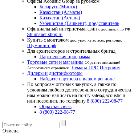
Офисы Acoustic Group за рубежом
Беларусь (Минск)
Казахстан (Алматы)
Казахстан (Астана)
Узбекистан (Ташкент), представитель
Официальный интернет-магазин
с доставкой по РФ
Shumanet-shop.ru
Купить с монтажом
доступно не во всех регионах
Шумовнет.рф
Для архитекторов и строительных бригад
Партнерская программа
Торговые сети и магазины
Обратите внимание!
Лемана ПРО
Петрович
Ассортимент ограничен.
Дилеры и дистрибьюторы
Найдите партнера в вашем регионе
По вопросам оптовых закупок, а также по
условиям любого долгосрочного сотрудничества
нам можно написать на почту sales@acoustic.ru
или позвонить по телефону
8 (800) 222-08-77
Обратная связь
8 (800) 222-08-77
Отмена