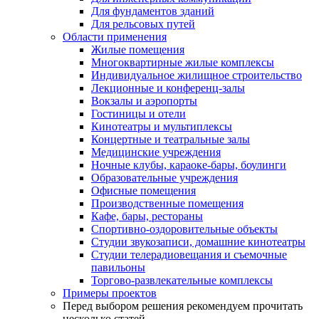
Для фундаментов зданий
Для рельсовых путей
Области применения
Жилые помещения
Многоквартирные жилые комплексы
Индивидуальное жилищное строительство
Лекционные и конференц-залы
Вокзалы и аэропорты
Гостиницы и отели
Кинотеатры и мультиплексы
Концертные и театральные залы
Медицинские учреждения
Ночные клубы, караоке-бары, боулинги
Образовательные учреждения
Офисные помещения
Производственные помещения
Кафе, бары, рестораны
Спортивно-оздоровительные объекты
Студии звукозаписи, домашние кинотеатры
Студии телерадиовещания и съемочные
павильоны
Торгово-развлекательные комплексы
Примеры проектов
Перед выбором решения рекомендуем прочитать
несколько статей