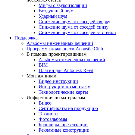
Мифы о звукоизоляции
Воздушный шум
Ударный шум
Снижение шума от соседей сверху
Снижение шума от соседей снизу
Снижение шума от соседей за стеной
Поддержка
Альбомы инженерных решений
Программа лояльности Acoustic Club
В помощь проектировщикам
Альбомы инженерных решений
BIM
Плагин для Autodesk Revit
Монтажникам
Видео-инструкции
Инструкции по монтажу
Технологические карты
Информация по материалам
Видео
Сертификаты на продукцию
Техлисты
Фотоальбомы
Брошюры, презентации
Рекламные конструкции