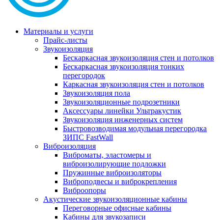
Материалы и услуги
Прайс-листы
Звукоизоляция
Бескаркасная звукоизоляция стен и потолков
Бескаркасная звукоизоляция тонких
перегородок
Каркасная звукоизоляция стен и потолков
Звукоизоляция пола
Звукоизоляционные подрозетники
Аксессуары линейки Ультракустик
Звукоизоляция инженерных систем
Быстровозводимая модульная перегородка
ЗИПС FastWall
Виброизоляция
Виброматы, эластомеры и
виброизолирующие подложки
Пружинные виброизоляторы
Виброподвесы и виброкрепления
Виброопоры
Акустические звукоизоляционные кабины
Переговорные офисные кабины
Кабины для звукозаписи