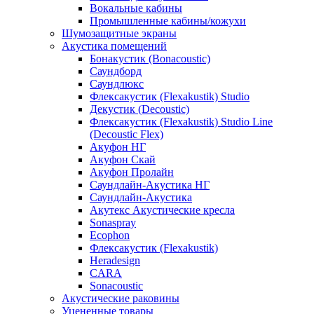
Вокальные кабины
Промышленные кабины/кожухи
Шумозащитные экраны
Акустика помещений
Бонакустик (Bonacoustic)
Саундборд
Саундлюкс
Флексакустик (Flexakustik) Studio
Декустик (Decoustic)
Флексакустик (Flexakustik) Studio Line
(Decoustic Flex)
Акуфон НГ
Акуфон Скай
Акуфон Пролайн
Саундлайн-Акустика НГ
Саундлайн-Акустика
Акутекс Акустические кресла
Sonaspray
Ecophon
Флексакустик (Flexakustik)
Heradesign
CARA
Sonacoustic
Акустические раковины
Уцененные товары