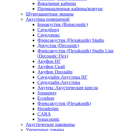
Вокальные кабины
Промышленные кабины/кожухи
Шумозащитные экраны
Акустика помещений
Бонакустик (Bonacoustic)
Саундборд
Саундлюкс
Флексакустик (Flexakustik) Studio
Декустик (Decoustic)
Флексакустик (Flexakustik) Studio Line
(Decoustic Flex)
Акуфон НГ
Акуфон Скай
Акуфон Пролайн
Саундлайн-Акустика НГ
Саундлайн-Акустика
Акутекс Акустические кресла
Sonaspray
Ecophon
Флексакустик (Flexakustik)
Heradesign
CARA
Sonacoustic
Акустические раковины
Уцененные товары