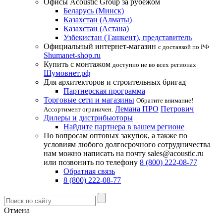
Офисы Acoustic Group за рубежом
Беларусь (Минск)
Казахстан (Алматы)
Казахстан (Астана)
Узбекистан (Ташкент), представитель
Официальный интернет-магазин
с доставкой по РФ
Shumanet-shop.ru
Купить с монтажом
доступно не во всех регионах
Шумовнет.рф
Для архитекторов и строительных бригад
Партнерская программа
Торговые сети и магазины
Обратите внимание!
Лемана ПРО
Петрович
Ассортимент ограничен.
Дилеры и дистрибьюторы
Найдите партнера в вашем регионе
По вопросам оптовых закупок, а также по
условиям любого долгосрочного сотрудничества
нам можно написать на почту sales@acoustic.ru
или позвонить по телефону
8 (800) 222-08-77
Обратная связь
8 (800) 222-08-77
Отмена