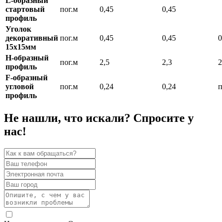
L-образный
стартовый
пог.м
0,45
0,45
профиль
Уголок
декоративный
пог.м
0,45
0,45
0
15х15мм
Н-образный
пог.м
2,5
2,3
2
профиль
F-образный
угловой
пог.м
0,24
0,24
п
профиль
Не нашли, что искали? Спросите у
нас!