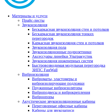
Материалы и услуги
Прайс-листы
Звукоизоляция
Бескаркасная звукоизоляция стен и потолков
Бескаркасная звукоизоляция тонких
перегородок
Каркасная звукоизоляция стен и потолков
Звукоизоляция пола
Звукоизоляционные подрозетники
Аксессуары линейки Ультракустик
Звукоизоляция инженерных систем
Быстровозводимая модульная перегородка
ЗИПС FastWall
Виброизоляция
Виброматы, эластомеры и
виброизолирующие подложки
Пружинные виброизоляторы
Виброподвесы и виброкрепления
Виброопоры
Акустические звукоизоляционные кабины
Переговорные офисные кабины
Кабины для звукозаписи