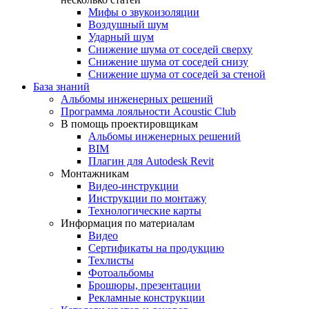
Мифы о звукоизоляции
Воздушный шум
Ударный шум
Снижение шума от соседей сверху
Снижение шума от соседей снизу
Снижение шума от соседей за стеной
База знаний
Альбомы инженерных решений
Программа лояльности Acoustic Club
В помощь проектировщикам
Альбомы инженерных решений
BIM
Плагин для Autodesk Revit
Монтажникам
Видео-инструкции
Инструкции по монтажу
Технологические карты
Информация по материалам
Видео
Сертификаты на продукцию
Техлисты
Фотоальбомы
Брошюры, презентации
Рекламные конструкции