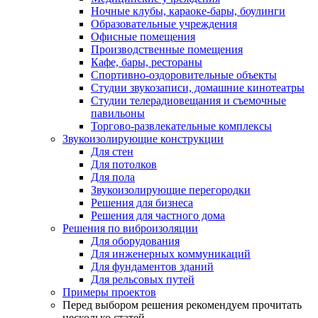
Ночные клубы, караоке-бары, боулинги
Образовательные учреждения
Офисные помещения
Производственные помещения
Кафе, бары, рестораны
Спортивно-оздоровительные объекты
Студии звукозаписи, домашние кинотеатры
Студии телерадиовещания и съемочные
павильоны
Торгово-развлекательные комплексы
Звукоизолирующие конструкции
Для стен
Для потолков
Для пола
Звукоизолирующие перегородки
Решения для бизнеса
Решения для частного дома
Решения по виброизоляции
Для оборудования
Для инженерных коммуникаций
Для фундаментов зданий
Для рельсовых путей
Примеры проектов
Перед выбором решения рекомендуем прочитать
несколько статей