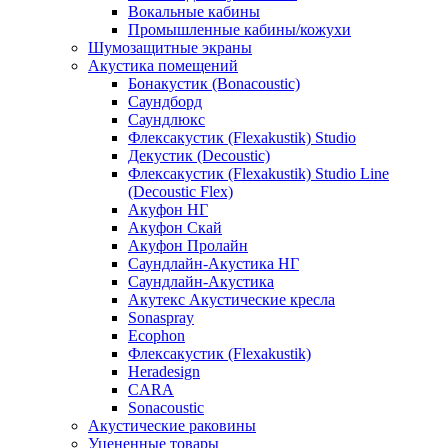
Вокальные кабины
Промышленные кабины/кожухи
Шумозащитные экраны
Акустика помещений
Бонакустик (Bonacoustic)
Саундборд
Саундлюкс
Флексакустик (Flexakustik) Studio
Декустик (Decoustic)
Флексакустик (Flexakustik) Studio Line
(Decoustic Flex)
Акуфон НГ
Акуфон Скай
Акуфон Пролайн
Саундлайн-Акустика НГ
Саундлайн-Акустика
Акутекс Акустические кресла
Sonaspray
Ecophon
Флексакустик (Flexakustik)
Heradesign
CARA
Sonacoustic
Акустические раковины
Уцененные товары