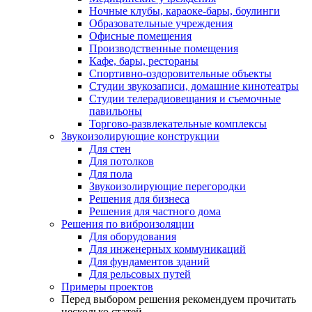
Ночные клубы, караоке-бары, боулинги
Образовательные учреждения
Офисные помещения
Производственные помещения
Кафе, бары, рестораны
Спортивно-оздоровительные объекты
Студии звукозаписи, домашние кинотеатры
Студии телерадиовещания и съемочные
павильоны
Торгово-развлекательные комплексы
Звукоизолирующие конструкции
Для стен
Для потолков
Для пола
Звукоизолирующие перегородки
Решения для бизнеса
Решения для частного дома
Решения по виброизоляции
Для оборудования
Для инженерных коммуникаций
Для фундаментов зданий
Для рельсовых путей
Примеры проектов
Перед выбором решения рекомендуем прочитать
несколько статей