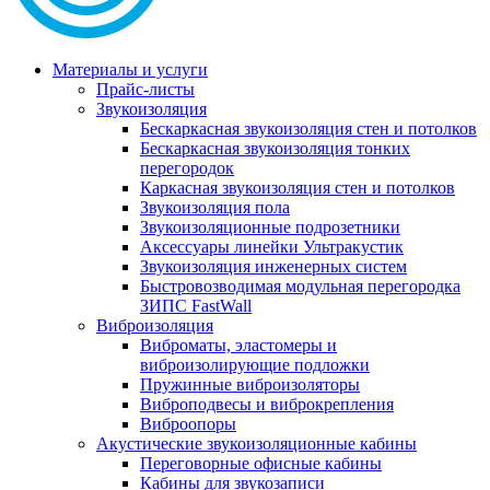
Материалы и услуги
Прайс-листы
Звукоизоляция
Бескаркасная звукоизоляция стен и потолков
Бескаркасная звукоизоляция тонких
перегородок
Каркасная звукоизоляция стен и потолков
Звукоизоляция пола
Звукоизоляционные подрозетники
Аксессуары линейки Ультракустик
Звукоизоляция инженерных систем
Быстровозводимая модульная перегородка
ЗИПС FastWall
Виброизоляция
Виброматы, эластомеры и
виброизолирующие подложки
Пружинные виброизоляторы
Виброподвесы и виброкрепления
Виброопоры
Акустические звукоизоляционные кабины
Переговорные офисные кабины
Кабины для звукозаписи