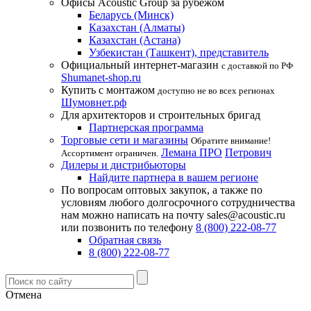
Офисы Acoustic Group за рубежом
Беларусь (Минск)
Казахстан (Алматы)
Казахстан (Астана)
Узбекистан (Ташкент), представитель
Официальный интернет-магазин
с доставкой по РФ
Shumanet-shop.ru
Купить с монтажом
доступно не во всех регионах
Шумовнет.рф
Для архитекторов и строительных бригад
Партнерская программа
Торговые сети и магазины
Обратите внимание!
Лемана ПРО
Петрович
Ассортимент ограничен.
Дилеры и дистрибьюторы
Найдите партнера в вашем регионе
По вопросам оптовых закупок, а также по
условиям любого долгосрочного сотрудничества
нам можно написать на почту sales@acoustic.ru
или позвонить по телефону
8 (800) 222-08-77
Обратная связь
8 (800) 222-08-77
Отмена