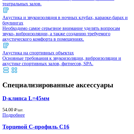
театральных залов.
Акустика и звукоизоляция в ночных клубах, караоке-барах и
боулингах
Необходимо самое серьезное внимание уделять вопросам
звуко- виброизоляции, а также созданию требуемого
акустического комфорта в помещениях.
Акустика на спортивных объектах
Основные требования к звукоизоляции, виброизоляции и
акустике спортивных залов, фитнесов, SPA.
Специализированные аксессуары
D-клипса L=45мм
54.00
₽/шт.
Подробнее
Торцевой С-профиль С16