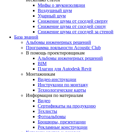
Мифы о звукоизоляции
Воздушный шум
Ударный шум
Снижение шума от соседей сверху
Снижение шума от соседей снизу
Снижение шума от соседей за стеной
База знаний
Альбомы инженерных решений
Программа лояльности Acoustic Club
В помощь проектировщикам
Альбомы инженерных решений
BIM
Плагин для Autodesk Revit
Монтажникам
Видео-инструкции
Инструкции по монтажу
Технологические карты
Информация по материалам
Видео
Сертификаты на продукцию
Техлисты
Фотоальбомы
Брошюры, презентации
Рекламные конструкции