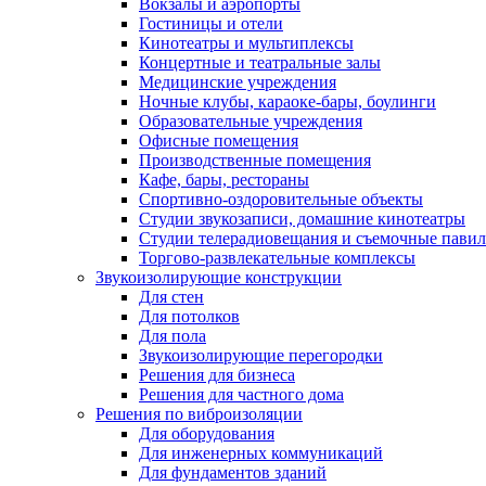
Вокзалы и аэропорты
Гостиницы и отели
Кинотеатры и мультиплексы
Концертные и театральные залы
Медицинские учреждения
Ночные клубы, караоке-бары, боулинги
Образовательные учреждения
Офисные помещения
Производственные помещения
Кафе, бары, рестораны
Спортивно-оздоровительные объекты
Студии звукозаписи, домашние кинотеатры
Студии телерадиовещания и съемочные пави
Торгово-развлекательные комплексы
Звукоизолирующие конструкции
Для стен
Для потолков
Для пола
Звукоизолирующие перегородки
Решения для бизнеса
Решения для частного дома
Решения по виброизоляции
Для оборудования
Для инженерных коммуникаций
Для фундаментов зданий