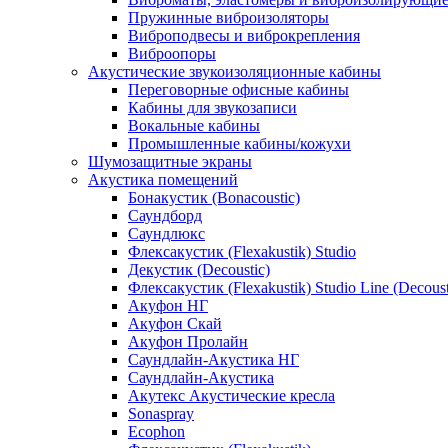
Пружинные виброизоляторы
Виброподвесы и виброкрепления
Виброопоры
Акустические звукоизоляционные кабины
Переговорные офисные кабины
Кабины для звукозаписи
Вокальные кабины
Промышленные кабины/кожухи
Шумозащитные экраны
Акустика помещений
Бонакустик (Bonacoustic)
Саундборд
Саундлюкс
Флексакустик (Flexakustik) Studio
Декустик (Decoustic)
Флексакустик (Flexakustik) Studio Line (Decoust
Акуфон НГ
Акуфон Скай
Акуфон Пролайн
Саундлайн-Акустика НГ
Саундлайн-Акустика
Акутекс Акустические кресла
Sonaspray
Ecophon