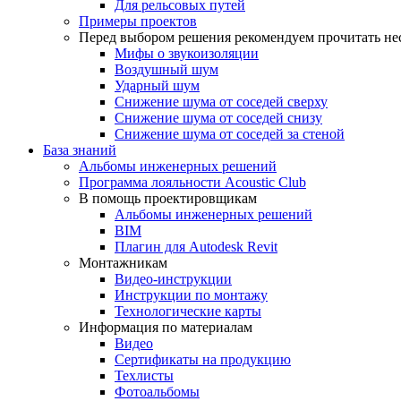
Для рельсовых путей
Примеры проектов
Перед выбором решения рекомендуем прочитать нес
Мифы о звукоизоляции
Воздушный шум
Ударный шум
Снижение шума от соседей сверху
Снижение шума от соседей снизу
Снижение шума от соседей за стеной
База знаний
Альбомы инженерных решений
Программа лояльности Acoustic Club
В помощь проектировщикам
Альбомы инженерных решений
BIM
Плагин для Autodesk Revit
Монтажникам
Видео-инструкции
Инструкции по монтажу
Технологические карты
Информация по материалам
Видео
Сертификаты на продукцию
Техлисты
Фотоальбомы