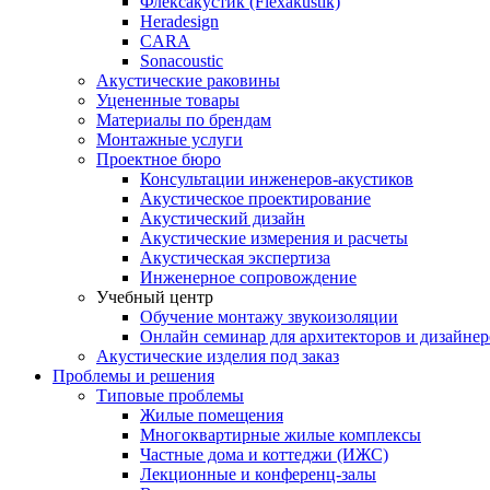
Флексакустик (Flexakustik)
Heradesign
CARA
Sonacoustic
Акустические раковины
Уцененные товары
Материалы по брендам
Монтажные услуги
Проектное бюро
Консультации инженеров-акустиков
Акустическое проектирование
Акустический дизайн
Акустические измерения и расчеты
Акустическая экспертиза
Инженерное сопровождение
Учебный центр
Обучение монтажу звукоизоляции
Онлайн семинар для архитекторов и дизайнер
Акустические изделия под заказ
Проблемы и решения
Типовые проблемы
Жилые помещения
Многоквартирные жилые комплексы
Частные дома и коттеджи (ИЖС)
Лекционные и конференц-залы