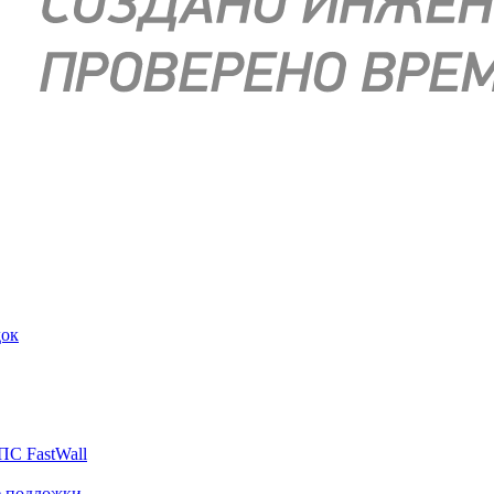
док
ПС FastWall
е подложки