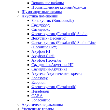
Вокальные кабины
Промышленные кабины/кожухи
Шумозащитные экраны
Акустика помещений
Бонакустик (Bonacoustic)
Саундборд
Саундлюкс
Флексакустик (Flexakustik) Studio
Декустик (Decoustic)
Флексакустик (Flexakustik) Studio Line
(Decoustic Flex)
Акуфон НГ
Акуфон Скай
Акуфон Пролайн
Саундлайн-Акустика НГ
Саундлайн-Акустика
Акутекс Акустические кресла
Sonaspray
Ecophon
Флексакустик (Flexakustik)
Heradesign
CARA
Sonacoustic
Акустические раковины
Уцененные товары