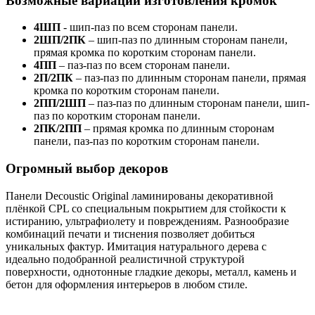
Возможные вариации изготовления кромок
4ШП
- шип-паз по всем сторонам панели.
2ШП/2ПК
– шип-паз по длинным сторонам панели,
прямая кромка по коротким сторонам панели.
4ПП
– паз-паз по всем сторонам панели.
2П/2ПК
– паз-паз по длинным сторонам панели, прямая
кромка по коротким сторонам панели.
2ПП/2ШП
– паз-паз по длинным сторонам панели, шип-
паз по коротким сторонам панели.
2ПК/2ПП
– прямая кромка по длинным сторонам
панели, паз-паз по коротким сторонам панели.
Огромный выбор декоров
Панели Decoustic Original ламинированы декоративной
плёнкой CPL со специальным покрытием для стойкости к
истиранию, ультрафиолету и повреждениям. Разнообразие
комбинаций печати и тиснения позволяет добиться
уникальных фактур. Имитация натурального дерева с
идеально подобранной реалистичной структурой
поверхности, однотонные гладкие декоры, металл, камень и
бетон для оформления интерьеров в любом стиле.