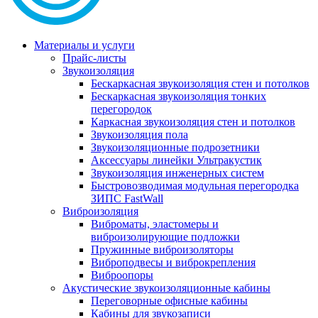
Материалы и услуги
Прайс-листы
Звукоизоляция
Бескаркасная звукоизоляция стен и потолков
Бескаркасная звукоизоляция тонких
перегородок
Каркасная звукоизоляция стен и потолков
Звукоизоляция пола
Звукоизоляционные подрозетники
Аксессуары линейки Ультракустик
Звукоизоляция инженерных систем
Быстровозводимая модульная перегородка
ЗИПС FastWall
Виброизоляция
Виброматы, эластомеры и
виброизолирующие подложки
Пружинные виброизоляторы
Виброподвесы и виброкрепления
Виброопоры
Акустические звукоизоляционные кабины
Переговорные офисные кабины
Кабины для звукозаписи