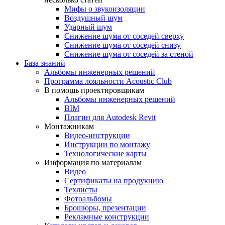
Мифы о звукоизоляции
Воздушный шум
Ударный шум
Снижение шума от соседей сверху
Снижение шума от соседей снизу
Снижение шума от соседей за стеной
База знаний
Альбомы инженерных решений
Программа лояльности Acoustic Club
В помощь проектировщикам
Альбомы инженерных решений
BIM
Плагин для Autodesk Revit
Монтажникам
Видео-инструкции
Инструкции по монтажу
Технологические карты
Информация по материалам
Видео
Сертификаты на продукцию
Техлисты
Фотоальбомы
Брошюры, презентации
Рекламные конструкции