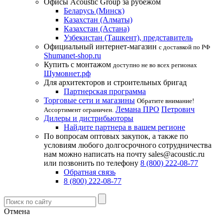
Офисы Acoustic Group за рубежом
Беларусь (Минск)
Казахстан (Алматы)
Казахстан (Астана)
Узбекистан (Ташкент), представитель
Официальный интернет-магазин
с доставкой по РФ
Shumanet-shop.ru
Купить с монтажом
доступно не во всех регионах
Шумовнет.рф
Для архитекторов и строительных бригад
Партнерская программа
Торговые сети и магазины
Обратите внимание!
Лемана ПРО
Петрович
Ассортимент ограничен.
Дилеры и дистрибьюторы
Найдите партнера в вашем регионе
По вопросам оптовых закупок, а также по
условиям любого долгосрочного сотрудничества
нам можно написать на почту sales@acoustic.ru
или позвонить по телефону
8 (800) 222-08-77
Обратная связь
8 (800) 222-08-77
Отмена