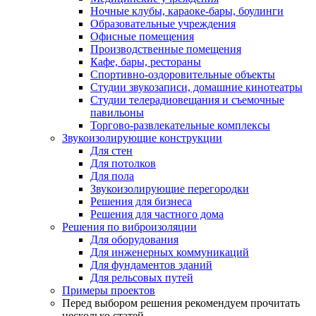
Ночные клубы, караоке-бары, боулинги
Образовательные учреждения
Офисные помещения
Производственные помещения
Кафе, бары, рестораны
Спортивно-оздоровительные объекты
Студии звукозаписи, домашние кинотеатры
Студии телерадиовещания и съемочные
павильоны
Торгово-развлекательные комплексы
Звукоизолирующие конструкции
Для стен
Для потолков
Для пола
Звукоизолирующие перегородки
Решения для бизнеса
Решения для частного дома
Решения по виброизоляции
Для оборудования
Для инженерных коммуникаций
Для фундаментов зданий
Для рельсовых путей
Примеры проектов
Перед выбором решения рекомендуем прочитать
несколько статей