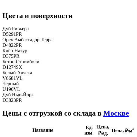
Цвета и поверхности
Дуб Ривьера
D5291PR
Орех Амбассадор Терра
D4822PR
Клён Натур
D375PR
Бетон Стромболи
D1274SX
Белый Аляска
V8681VL
Черный
U190VL
Дуб Нью-Йорк
D3823PR
Цены с отгрузкой со склада в
Москве
Цена,
Ед.
²
Название
Цена,
₽/м
изм.
₽/ед.