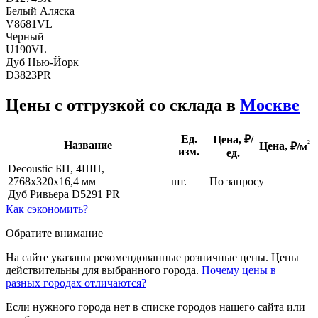
Белый Аляска
V8681VL
Черный
U190VL
Дуб Нью-Йорк
D3823PR
Цены с отгрузкой со склада в
Москве
Ед.
Цена, ₽/
²
Название
Цена,
₽/м
изм.
ед.
Decoustic БП, 4ШП,
2768х320х16,4 мм
шт.
По запросу
Дуб Ривьера D5291 PR
Как сэкономить?
Обратите внимание
На сайте указаны рекомендованные розничные цены. Цены
действительны для выбранного города.
Почему цены в
разных городах отличаются?
Если нужного города нет в списке городов нашего сайта или