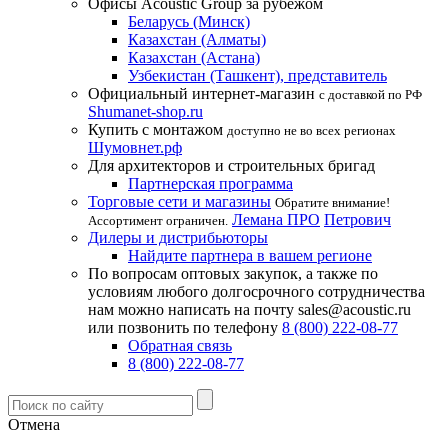
Офисы Acoustic Group за рубежом
Беларусь (Минск)
Казахстан (Алматы)
Казахстан (Астана)
Узбекистан (Ташкент), представитель
Официальный интернет-магазин
с доставкой по РФ
Shumanet-shop.ru
Купить с монтажом
доступно не во всех регионах
Шумовнет.рф
Для архитекторов и строительных бригад
Партнерская программа
Торговые сети и магазины
Обратите внимание!
Лемана ПРО
Петрович
Ассортимент ограничен.
Дилеры и дистрибьюторы
Найдите партнера в вашем регионе
По вопросам оптовых закупок, а также по
условиям любого долгосрочного сотрудничества
нам можно написать на почту sales@acoustic.ru
или позвонить по телефону
8 (800) 222-08-77
Обратная связь
8 (800) 222-08-77
Отмена