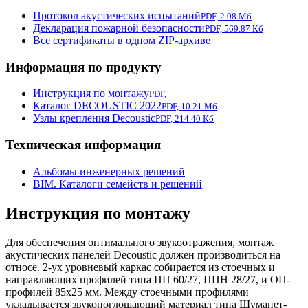
Протокол акустических испытаний
PDF, 2.08 Мб
Декларация пожарной безопасности
PDF, 569.87 Кб
Все сертификаты в одном ZIP-архиве
Информация по продукту
Инструкция по монтажу
PDF,
Каталог DECOUSTIC 2022
PDF, 10.21 Мб
Узлы крепления Decoustic
PDF, 214.40 Кб
Техническая информация
Альбомы инженерных решений
BIM. Каталоги семейств и решений
Инструкция по монтажу
Для обеспечения оптимального звукоотражения, монтаж
акустических панелей Decoustic должен производиться на
относе. 2-ух уровневый каркас собирается из стоечных и
направляющих профилей типа ПП 60/27, ППН 28/27, и ОП-
профилей 85х25 мм. Между стоечными профилями
укладывается звукопоглощающий материал типа Шуманет-