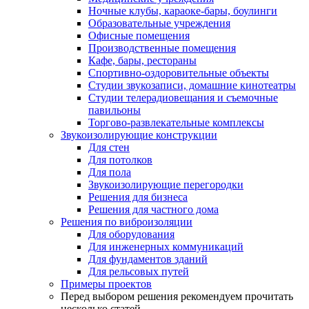
Ночные клубы, караоке-бары, боулинги
Образовательные учреждения
Офисные помещения
Производственные помещения
Кафе, бары, рестораны
Спортивно-оздоровительные объекты
Студии звукозаписи, домашние кинотеатры
Студии телерадиовещания и съемочные
павильоны
Торгово-развлекательные комплексы
Звукоизолирующие конструкции
Для стен
Для потолков
Для пола
Звукоизолирующие перегородки
Решения для бизнеса
Решения для частного дома
Решения по виброизоляции
Для оборудования
Для инженерных коммуникаций
Для фундаментов зданий
Для рельсовых путей
Примеры проектов
Перед выбором решения рекомендуем прочитать
несколько статей