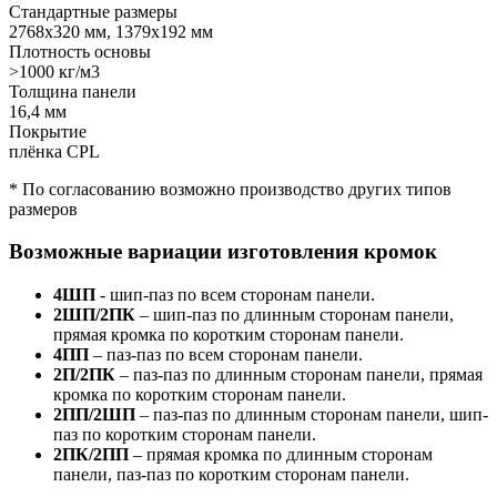
Стандартные размеры
2768х320 мм, 1379х192 мм
Плотность основы
>1000 кг/м3
Толщина панели
16,4 мм
Покрытие
плёнка CPL
* По согласованию возможно производство других типов
размеров
Возможные вариации изготовления кромок
4ШП
- шип-паз по всем сторонам панели.
2ШП/2ПК
– шип-паз по длинным сторонам панели,
прямая кромка по коротким сторонам панели.
4ПП
– паз-паз по всем сторонам панели.
2П/2ПК
– паз-паз по длинным сторонам панели, прямая
кромка по коротким сторонам панели.
2ПП/2ШП
– паз-паз по длинным сторонам панели, шип-
паз по коротким сторонам панели.
2ПК/2ПП
– прямая кромка по длинным сторонам
панели, паз-паз по коротким сторонам панели.