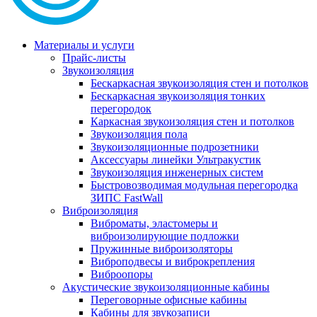
Материалы и услуги
Прайс-листы
Звукоизоляция
Бескаркасная звукоизоляция стен и потолков
Бескаркасная звукоизоляция тонких
перегородок
Каркасная звукоизоляция стен и потолков
Звукоизоляция пола
Звукоизоляционные подрозетники
Аксессуары линейки Ультракустик
Звукоизоляция инженерных систем
Быстровозводимая модульная перегородка
ЗИПС FastWall
Виброизоляция
Виброматы, эластомеры и
виброизолирующие подложки
Пружинные виброизоляторы
Виброподвесы и виброкрепления
Виброопоры
Акустические звукоизоляционные кабины
Переговорные офисные кабины
Кабины для звукозаписи