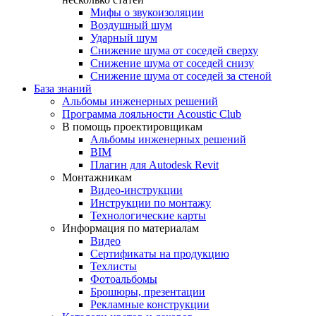
Мифы о звукоизоляции
Воздушный шум
Ударный шум
Снижение шума от соседей сверху
Снижение шума от соседей снизу
Снижение шума от соседей за стеной
База знаний
Альбомы инженерных решений
Программа лояльности Acoustic Club
В помощь проектировщикам
Альбомы инженерных решений
BIM
Плагин для Autodesk Revit
Монтажникам
Видео-инструкции
Инструкции по монтажу
Технологические карты
Информация по материалам
Видео
Сертификаты на продукцию
Техлисты
Фотоальбомы
Брошюры, презентации
Рекламные конструкции