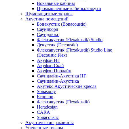
Вокальные кабины
Промышленные кабины/кожухи
Шумозащитные экраны
Акустика помещений
Бонакустик (Bonacoustic)
Саундборд
Саундлюкс
Флексакустик (Flexakustik) Studio
Декустик (Decoustic)
Флексакустик (Flexakustik) Studio Line
(Decoustic Flex)
Акуфон НГ
Акуфон Скай
Акуфон Пролайн
Саундлайн-Акустика НГ
Саундлайн-Акустика
Акутекс Акустические кресла
Sonaspray
Ecophon
Флексакустик (Flexakustik)
Heradesign
CARA
Sonacoustic
Акустические раковины
Уцененные товары