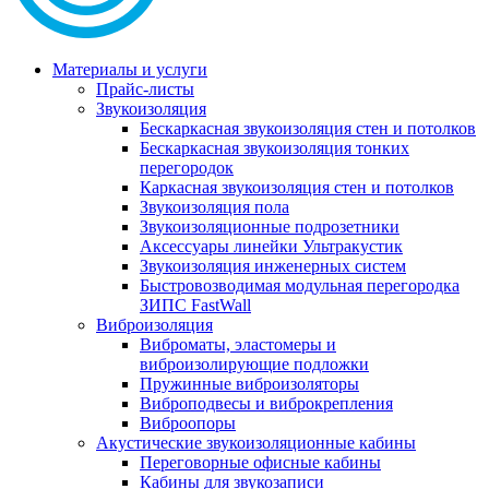
Материалы и услуги
Прайс-листы
Звукоизоляция
Бескаркасная звукоизоляция стен и потолков
Бескаркасная звукоизоляция тонких
перегородок
Каркасная звукоизоляция стен и потолков
Звукоизоляция пола
Звукоизоляционные подрозетники
Аксессуары линейки Ультракустик
Звукоизоляция инженерных систем
Быстровозводимая модульная перегородка
ЗИПС FastWall
Виброизоляция
Виброматы, эластомеры и
виброизолирующие подложки
Пружинные виброизоляторы
Виброподвесы и виброкрепления
Виброопоры
Акустические звукоизоляционные кабины
Переговорные офисные кабины
Кабины для звукозаписи