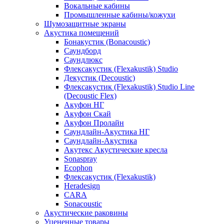
Вокальные кабины
Промышленные кабины/кожухи
Шумозащитные экраны
Акустика помещений
Бонакустик (Bonacoustic)
Саундборд
Саундлюкс
Флексакустик (Flexakustik) Studio
Декустик (Decoustic)
Флексакустик (Flexakustik) Studio Line
(Decoustic Flex)
Акуфон НГ
Акуфон Скай
Акуфон Пролайн
Саундлайн-Акустика НГ
Саундлайн-Акустика
Акутекс Акустические кресла
Sonaspray
Ecophon
Флексакустик (Flexakustik)
Heradesign
CARA
Sonacoustic
Акустические раковины
Уцененные товары