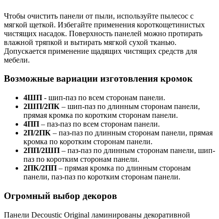
Чтобы очистить панели от пыли, используйте пылесос с
мягкой щеткой. Избегайте применения короткощетинистых
чистящих насадок. Поверхность панелей можно протирать
влажной тряпкой и вытирать мягкой сухой тканью.
Допускается применение щадящих чистящих средств для
мебели.
Возможные вариации изготовления кромок
4ШП
- шип-паз по всем сторонам панели.
2ШП/2ПК
– шип-паз по длинным сторонам панели,
прямая кромка по коротким сторонам панели.
4ПП
– паз-паз по всем сторонам панели.
2П/2ПК
– паз-паз по длинным сторонам панели, прямая
кромка по коротким сторонам панели.
2ПП/2ШП
– паз-паз по длинным сторонам панели, шип-
паз по коротким сторонам панели.
2ПК/2ПП
– прямая кромка по длинным сторонам
панели, паз-паз по коротким сторонам панели.
Огромный выбор декоров
Панели Decoustic Original ламинированы декоративной