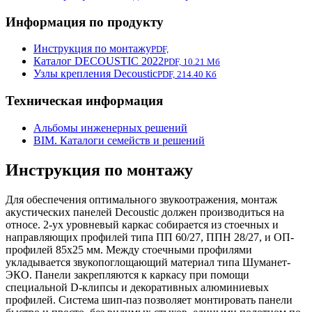
Информация по продукту
Инструкция по монтажу
PDF,
Каталог DECOUSTIC 2022
PDF, 10.21 Мб
Узлы крепления Decoustic
PDF, 214.40 Кб
Техническая информация
Альбомы инженерных решений
BIM. Каталоги семейств и решений
Инструкция по монтажу
Для обеспечения оптимального звукоотражения, монтаж
акустических панелей Decoustic должен производиться на
относе. 2-ух уровневый каркас собирается из стоечных и
направляющих профилей типа ПП 60/27, ППН 28/27, и ОП-
профилей 85х25 мм. Между стоечными профилями
укладывается звукопоглощающий материал типа Шуманет-
ЭКО. Панели закрепляются к каркасу при помощи
специальной D-клипсы и декоративных алюминиевых
профилей. Система шип-паз позволяет монтировать панели