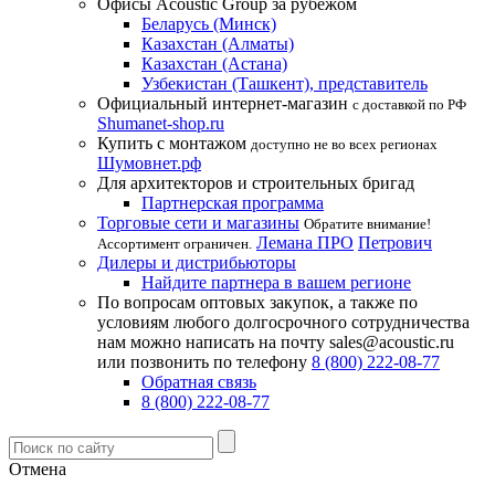
Офисы Acoustic Group за рубежом
Беларусь (Минск)
Казахстан (Алматы)
Казахстан (Астана)
Узбекистан (Ташкент), представитель
Официальный интернет-магазин
с доставкой по РФ
Shumanet-shop.ru
Купить с монтажом
доступно не во всех регионах
Шумовнет.рф
Для архитекторов и строительных бригад
Партнерская программа
Торговые сети и магазины
Обратите внимание!
Лемана ПРО
Петрович
Ассортимент ограничен.
Дилеры и дистрибьюторы
Найдите партнера в вашем регионе
По вопросам оптовых закупок, а также по
условиям любого долгосрочного сотрудничества
нам можно написать на почту sales@acoustic.ru
или позвонить по телефону
8 (800) 222-08-77
Обратная связь
8 (800) 222-08-77
Отмена