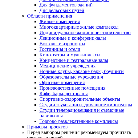
Для фундаментов зданий
Для рельсовых путей
Области применения
Жилые помещения
Многоквартирные жилые комплексы
Индивидуальное жилищное строительство
Лекционные и конференц-залы
Вокзалы и аэропорты
Гостиницы и отели
Кинотеатры и мультиплексы
Концертные и театральные залы
Медицинские учреждения
Ночные клубы, караоке-бары, боулинги
Образовательные учреждения
Офисные помещения
Производственные помещения
Кафе, бары, рестораны
Спортивно-оздоровительные объекты
Студии звукозаписи, домашние кинотеатры
Студии телерадиовещания и съемочные
павильоны
Торгово-развлекательные комплексы
Примеры проектов
Перед выбором решения рекомендуем прочитать
несколько статей