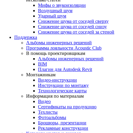
Мифы о звукоизоляции
Воздушный шум
Ударный шум
Снижение шума от соседей сверху
Снижение шума от соседей снизу
Снижение шума от соседей за стеной
Поддержка
Альбомы инженерных решений
Программа лояльности Acoustic Club
В помощь проектировщикам
Альбомы инженерных решений
BIM
Плагин для Autodesk Revit
Монтажникам
Видео-инструкции
Инструкции по монтажу
Технологические карты
Информация по материалам
Видео
Сертификаты на продукцию
Техлисты
Фотоальбомы
Брошюры, презентации
Рекламные конструкции