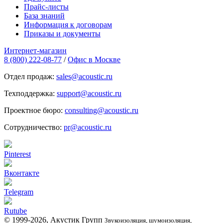
Прайс-листы
База знаний
Информация к договорам
Приказы и документы
Интернет-магазин
8 (800) 222-08-77
/
Офис в Москве
Отдел продаж:
sales@acoustic.ru
Техподдержка:
support@acoustic.ru
Проектное бюро:
consulting@acoustic.ru
Сотрудничество:
pr@acoustic.ru
Pinterest
Вконтакте
Telegram
Rutube
© 1999-2026, Акустик Групп
Звукоизоляция, шумоизоляция,