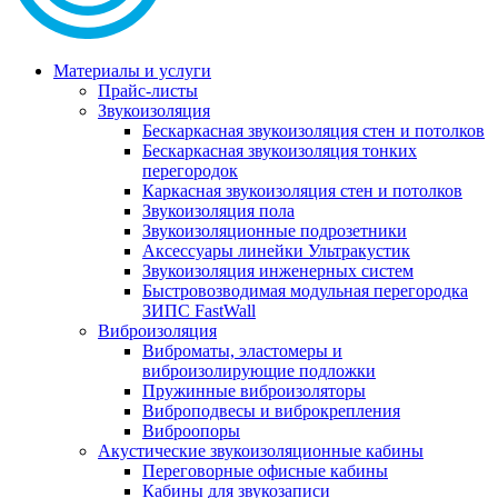
Материалы и услуги
Прайс-листы
Звукоизоляция
Бескаркасная звукоизоляция стен и потолков
Бескаркасная звукоизоляция тонких
перегородок
Каркасная звукоизоляция стен и потолков
Звукоизоляция пола
Звукоизоляционные подрозетники
Аксессуары линейки Ультракустик
Звукоизоляция инженерных систем
Быстровозводимая модульная перегородка
ЗИПС FastWall
Виброизоляция
Виброматы, эластомеры и
виброизолирующие подложки
Пружинные виброизоляторы
Виброподвесы и виброкрепления
Виброопоры
Акустические звукоизоляционные кабины
Переговорные офисные кабины
Кабины для звукозаписи