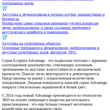
театральных залов.
Акустика и звукоизоляция в ночных клубах, караоке-барах и
боулингах
Необходимо самое серьезное внимание уделять вопросам
звуко- виброизоляции, а также созданию требуемого
акустического комфорта в помещениях.
Акустика на спортивных объектах
Основные требования к звукоизоляции, виброизоляции и
акустике спортивных залов, фитнесов, SPA.
Серия Ecophon Advantage - это подвесные потолки с хорошим
соотношением цена/качество, отвечающие основным
требованиям по акустике, влагостойкости и механической
прочности. Панели легко монтируются и демонтируются.
Представлены на рынке с ограниченным количеством
типоразмеров. Лицевая поверхность панелей серии Advantage
покрыта стеклотканью окрашенной в белый цвет.
С 2014 года новый Advantage производится по технологии
3RD на основе связующего вещества растительного
происхождения - это еще больше снижает негативное
воздействие на окружающую среду.