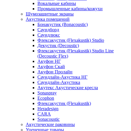
Вокальные кабины
Промышленные кабины/кожухи
Шумозащитные экраны
Акустика помещений
Бонакустик (Bonacoustic)
Саундборд
Саундлюкс
Флексакустик (Flexakustik) Studio
Декустик (Decoustic)
Флексакустик (Flexakustik) Studio Line
(Decoustic Flex)
Акуфон НГ
Акуфон Скай
Акуфон Пролайн
Саундлайн-Акустика НГ
Саундлайн-Акустика
Акутекс Акустические кресла
Sonaspray
Ecophon
Флексакустик (Flexakustik)
Heradesign
CARA
Sonacoustic
Акустические раковины
Уцененные товары