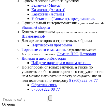
Офисы Acoustic Group за рубежом
Беларусь (Минск)
Казахстан (Алматы)
Казахстан (Астана)
Узбекистан (Ташкент), представитель
Официальный интернет-магазин
с доставкой по РФ
Shumanet-shop.ru
Купить с монтажом
доступно не во всех регионах
Шумовнет.рф
Для архитекторов и строительных бригад
Партнерская программа
Торговые сети и магазины
Обратите внимание!
Лемана ПРО
Петрович
Ассортимент ограничен.
Дилеры и дистрибьюторы
Найдите партнера в вашем регионе
По вопросам оптовых закупок, а также по
условиям любого долгосрочного сотрудничества
нам можно написать на почту sales@acoustic.ru
или позвонить по телефону
8 (800) 222-08-77
Обратная связь
8 (800) 222-08-77
Отмена