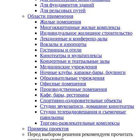
Для фундаментов зданий
Для рельсовых путей
Области применения
Жилые помещения
Многоквартирные жилые комплексы
Индивидуальное жилищное строительство
Лекционные и конференц-залы
Вокзалы и аэропорты
Гостиницы и отели
Кинотеатры и мультиплексы
Концертные и театральные залы
Медицинские учреждения
Ночные клубы, караоке-бары, боулинги
Образовательные учреждения
Офисные помещения
Производственные помещения
Кафе, бары, рестораны
Спортивно-оздоровительные объекты
Студии звукозаписи, домашние кинотеатры
Студии телерадиовещания и съемочные
павильоны
Торгово-развлекательные комплексы
Примеры проектов
Перед выбором решения рекомендуем прочитать
несколько статей