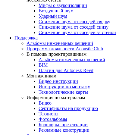
Мифы о звукоизоляции
Воздушный шум
Ударный шум
Снижение шума от соседей сверху
Снижение шума от соседей снизу
Снижение шума от соседей за стеной
Поддержка
Альбомы инженерных решений
Программа лояльности Acoustic Club
В помощь проектировщикам
Альбомы инженерных решений
BIM
Плагин для Autodesk Revit
Монтажникам
Видео-инструкции
Инструкции по монтажу
Технологические карты
Информация по материалам
Видео
Сертификаты на продукцию
Техлисты
Фотоальбомы
Брошюры, презентации
Рекламные конструкции