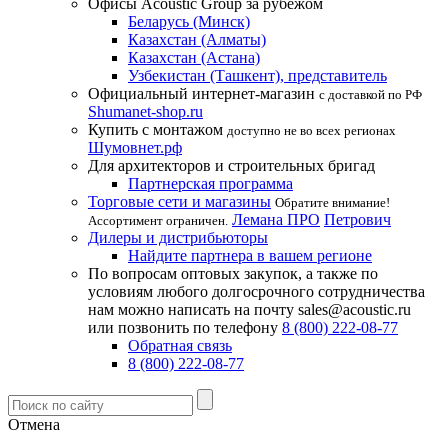
Офисы Acoustic Group за рубежом
Беларусь (Минск)
Казахстан (Алматы)
Казахстан (Астана)
Узбекистан (Ташкент), представитель
Официальный интернет-магазин
с доставкой по РФ
Shumanet-shop.ru
Купить с монтажом
доступно не во всех регионах
Шумовнет.рф
Для архитекторов и строительных бригад
Партнерская программа
Торговые сети и магазины
Обратите внимание!
Лемана ПРО
Петрович
Ассортимент ограничен.
Дилеры и дистрибьюторы
Найдите партнера в вашем регионе
По вопросам оптовых закупок, а также по
условиям любого долгосрочного сотрудничества
нам можно написать на почту sales@acoustic.ru
или позвонить по телефону
8 (800) 222-08-77
Обратная связь
8 (800) 222-08-77
Отмена