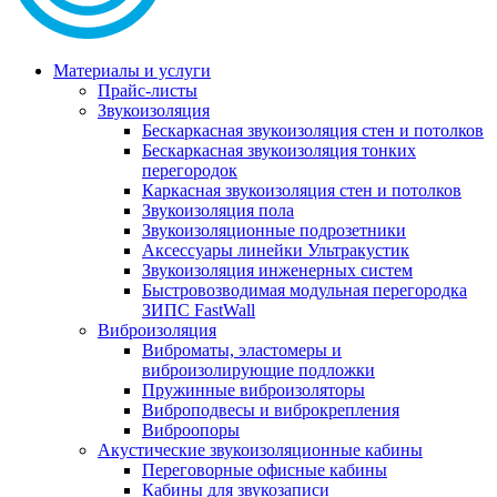
Материалы и услуги
Прайс-листы
Звукоизоляция
Бескаркасная звукоизоляция стен и потолков
Бескаркасная звукоизоляция тонких
перегородок
Каркасная звукоизоляция стен и потолков
Звукоизоляция пола
Звукоизоляционные подрозетники
Аксессуары линейки Ультракустик
Звукоизоляция инженерных систем
Быстровозводимая модульная перегородка
ЗИПС FastWall
Виброизоляция
Виброматы, эластомеры и
виброизолирующие подложки
Пружинные виброизоляторы
Виброподвесы и виброкрепления
Виброопоры
Акустические звукоизоляционные кабины
Переговорные офисные кабины
Кабины для звукозаписи