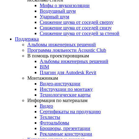
Мифы о звукоизоляции
Воздушный шум
Ударный шум
Снижение шума от соседей сверху
Снижение шума от соседей снизу
Снижение шума от соседей за стеной
Поддержка
Альбомы инженерных решений
Программа лояльности Acoustic Club
В помощь проектировщикам
Альбомы инженерных решений
BIM
Плагин для Autodesk Revit
Монтажникам
Видео-инструкции
Инструкции по монтажу
Технологические карты
Информация по материалам
Видео
Сертификаты на продукцию
Техлисты
Фотоальбомы
Брошюры, презентации
Рекламные конструкции