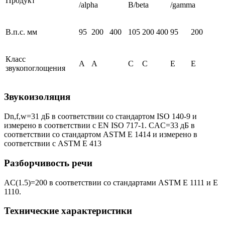
Продукт
/alpha
B/beta
/gamma
В.п.с. мм
95
200
400
105
200
400
95
200
Класс
A
А
C
C
E
E
звукопоглощения
Звукоизоляция
Dn,f,w=31 дБ в соответствии со стандартом ISO 140-9 и
измерено в соответствии с EN ISO 717-1. CAC=33 дБ в
соответствии со стандартом ASTM E 1414 и измерено в
соответствии с ASTM E 413
Разборчивость речи
AC(1.5)=200 в соответствии со стандартами ASTM E 1111 и E
1110.
Технические характеристики