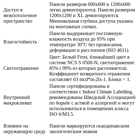
Панели размером 600x600 и 1200x600
Доступ в
легко демонтируются. Панели размером
межпотолочное
1200x1200 и XL демонтируются.
пространство
Минимальная глубина доступа указана
на монтажных схемах.
Панели выдерживает постоянную
влажность воздуха до 95% при
Влагостойкость
температуре 30°C без провисания,
деформации и расслоения (ISO 4611).
Цвет: Белый Frost, ближайший цвет в
системе NCS S 0500-N, светоотражение
Светоотражение
85% ( 99% из которых рассеивается).
Коэффициент возвратного отражения
составляет 63 mcd*m-2lx-1. Блики < 1.
Панели сертифицированы в
соответствии с Indoor Climate Labelling,
Внутренний
рекомендованы Шведской Ассоциацией
микроклимат
по борьбе с астмой и аллергией и могут
использоваться в помещениях класса
ISO 6/M3.5.
Влияние на
Панели маркируются скандинавским
окружающую среду
экологическим знаком