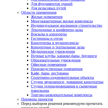
Для фундаментов зданий
Для рельсовых путей
Области применения
Жилые помещения
Многоквартирные жилые комплексы
Индивидуальное жилищное строительство
Лекционные и конференц-залы
Вокзалы и аэропорты
Гостиницы и отели
Кинотеатры и мультиплексы
Концертные и театральные залы
Медицинские учреждения
Ночные клубы, караоке-бары, боулинги
Образовательные учреждения
Офисные помещения
Производственные помещения
Кафе, бары, рестораны
Спортивно-оздоровительные объекты
Студии звукозаписи, домашние кинотеатры
Студии телерадиовещания и съемочные
павильоны
Торгово-развлекательные комплексы
Примеры проектов
Перед выбором решения рекомендуем прочитать
несколько статей