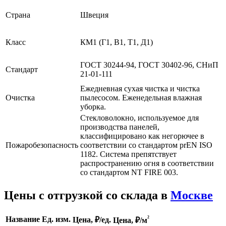
Страна
Швеция
Класс
КМ1 (Г1, В1, Т1, Д1)
ГОСТ 30244-94, ГОСТ 30402-96, СНиП
Стандарт
21-01-111
Ежедневная сухая чистка и чистка
Очистка
пылесосом. Еженедельная влажная
уборка.
Cтекловолокно, используемое для
производства панелей,
классифицировано как негорючее в
Пожаробезопасность
соответствии со стандартом prEN ISO
1182. Система препятствует
распространению огня в соответствии
со стандартом NT FIRE 003.
Цены с отгрузкой со склада в
Москве
²
Название
Ед. изм.
Цена, ₽/ед.
Цена,
₽/м