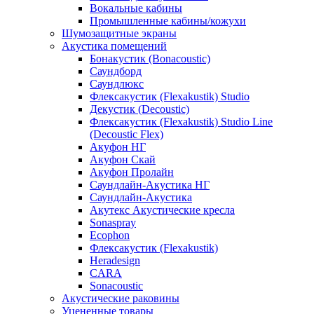
Вокальные кабины
Промышленные кабины/кожухи
Шумозащитные экраны
Акустика помещений
Бонакустик (Bonacoustic)
Саундборд
Саундлюкс
Флексакустик (Flexakustik) Studio
Декустик (Decoustic)
Флексакустик (Flexakustik) Studio Line
(Decoustic Flex)
Акуфон НГ
Акуфон Скай
Акуфон Пролайн
Саундлайн-Акустика НГ
Саундлайн-Акустика
Акутекс Акустические кресла
Sonaspray
Ecophon
Флексакустик (Flexakustik)
Heradesign
CARA
Sonacoustic
Акустические раковины
Уцененные товары