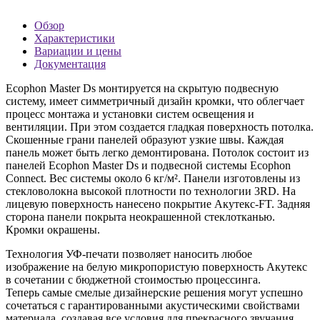
Обзор
Характеристики
Вариации и цены
Документация
Ecophon Master Ds монтируется на скрытую подвесную
систему, имеет симметричный дизайн кромки, что облегчает
процесс монтажа и установки систем освещения и
вентиляции. При этом создается гладкая поверхность потолка.
Скошенные грани панелей образуют узкие швы. Каждая
панель может быть легко демонтирована. Потолок состоит из
панелей Ecophon Master Ds и подвесной системы Ecophon
Connect. Вес системы около 6 кг/м². Панели изготовлены из
стекловолокна высокой плотности по технологии 3RD. На
лицевую поверхность нанесено покрытие Акутекс-FT. Задняя
сторона панели покрыта неокрашенной стеклотканью.
Кромки окрашены.
Технология УФ-печати позволяет наносить любое
изображение на белую микропористую поверхность Акутекс
в сочетании с бюджетной
стоимостью
процессинга.
Теперь самые смелые дизайнерские решения могут успешно
сочетаться с гарантированными акустическими свойствами
материала, создавая все условия для прекрасного звучания.