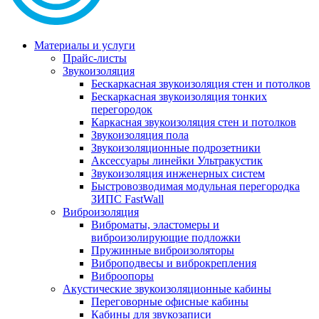
Материалы и услуги
Прайс-листы
Звукоизоляция
Бескаркасная звукоизоляция стен и потолков
Бескаркасная звукоизоляция тонких
перегородок
Каркасная звукоизоляция стен и потолков
Звукоизоляция пола
Звукоизоляционные подрозетники
Аксессуары линейки Ультракустик
Звукоизоляция инженерных систем
Быстровозводимая модульная перегородка
ЗИПС FastWall
Виброизоляция
Виброматы, эластомеры и
виброизолирующие подложки
Пружинные виброизоляторы
Виброподвесы и виброкрепления
Виброопоры
Акустические звукоизоляционные кабины
Переговорные офисные кабины
Кабины для звукозаписи