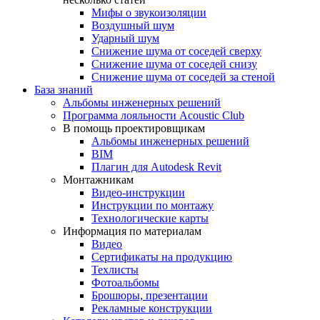
Мифы о звукоизоляции
Воздушный шум
Ударный шум
Снижение шума от соседей сверху
Снижение шума от соседей снизу
Снижение шума от соседей за стеной
База знаний
Альбомы инженерных решений
Программа лояльности Acoustic Club
В помощь проектировщикам
Альбомы инженерных решений
BIM
Плагин для Autodesk Revit
Монтажникам
Видео-инструкции
Инструкции по монтажу
Технологические карты
Информация по материалам
Видео
Сертификаты на продукцию
Техлисты
Фотоальбомы
Брошюры, презентации
Рекламные конструкции