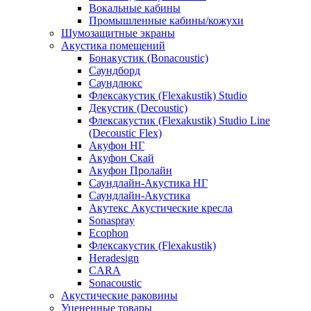
Вокальные кабины
Промышленные кабины/кожухи
Шумозащитные экраны
Акустика помещений
Бонакустик (Bonacoustic)
Саундборд
Саундлюкс
Флексакустик (Flexakustik) Studio
Декустик (Decoustic)
Флексакустик (Flexakustik) Studio Line
(Decoustic Flex)
Акуфон НГ
Акуфон Скай
Акуфон Пролайн
Саундлайн-Акустика НГ
Саундлайн-Акустика
Акутекс Акустические кресла
Sonaspray
Ecophon
Флексакустик (Flexakustik)
Heradesign
CARA
Sonacoustic
Акустические раковины
Уцененные товары