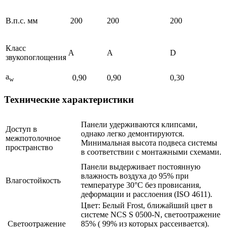
В.п.с. мм
200
200
200
Класс
A
A
D
звукопоглощения
a
0,90
0,90
0,30
w
Технические характеристики
Панели удерживаются клипсами,
Доступ в
однако легко демонтируются.
межпотолочное
Минимальная высота подвеса системы
пространство
в соответствии с монтажными схемами.
Панели выдерживает постоянную
влажность воздуха до 95% при
Влагостойкость
температуре 30°C без провисания,
деформации и расслоения (ISO 4611).
Цвет: Белый Frost, ближайший цвет в
системе NCS S 0500-N, светоотражение
Светоотражение
85% ( 99% из которых рассеивается).