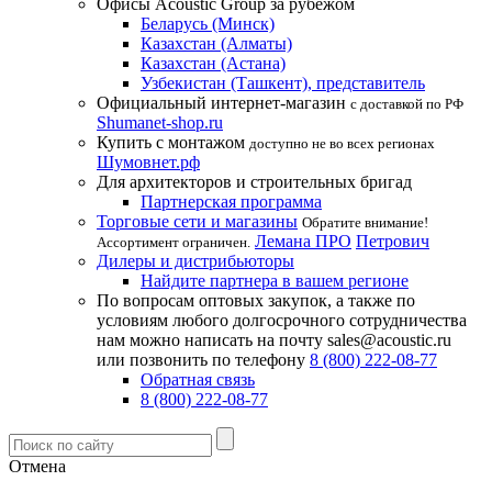
Офисы Acoustic Group за рубежом
Беларусь (Минск)
Казахстан (Алматы)
Казахстан (Астана)
Узбекистан (Ташкент), представитель
Официальный интернет-магазин
с доставкой по РФ
Shumanet-shop.ru
Купить с монтажом
доступно не во всех регионах
Шумовнет.рф
Для архитекторов и строительных бригад
Партнерская программа
Торговые сети и магазины
Обратите внимание!
Лемана ПРО
Петрович
Ассортимент ограничен.
Дилеры и дистрибьюторы
Найдите партнера в вашем регионе
По вопросам оптовых закупок, а также по
условиям любого долгосрочного сотрудничества
нам можно написать на почту sales@acoustic.ru
или позвонить по телефону
8 (800) 222-08-77
Обратная связь
8 (800) 222-08-77
Отмена