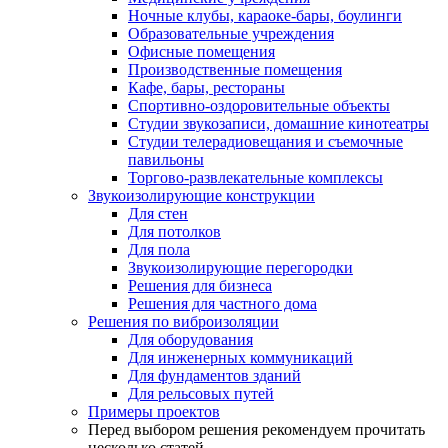
Ночные клубы, караоке-бары, боулинги
Образовательные учреждения
Офисные помещения
Производственные помещения
Кафе, бары, рестораны
Спортивно-оздоровительные объекты
Студии звукозаписи, домашние кинотеатры
Студии телерадиовещания и съемочные
павильоны
Торгово-развлекательные комплексы
Звукоизолирующие конструкции
Для стен
Для потолков
Для пола
Звукоизолирующие перегородки
Решения для бизнеса
Решения для частного дома
Решения по виброизоляции
Для оборудования
Для инженерных коммуникаций
Для фундаментов зданий
Для рельсовых путей
Примеры проектов
Перед выбором решения рекомендуем прочитать
несколько статей