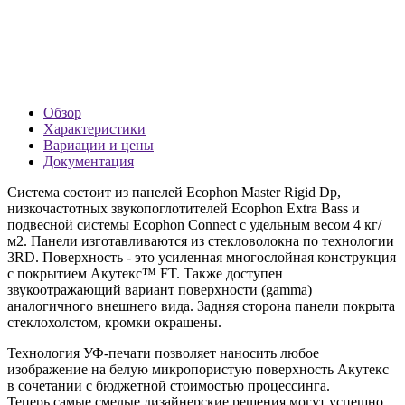
Обзор
Характеристики
Вариации и цены
Документация
Система состоит из панелей Ecophon Master Rigid Dp,
низкочастотных звукопоглотителей Ecophon Extra Bass и
подвесной системы Ecophon Connect с удельным весом 4 кг/
м2. Панели изготавливаются из стекловолокна по технологии
3RD. Поверхность - это усиленная многослойная конструкция
с покрытием Акутекс™ FT. Также доступен
звукоотражающий вариант поверхности (gamma)
аналогичного внешнего вида. Задняя сторона панели покрыта
стеклохолстом, кромки окрашены.
Технология УФ-печати позволяет наносить любое
изображение на белую микропористую поверхность Акутекс
в сочетании с бюджетной
стоимостью
процессинга.
Теперь самые смелые дизайнерские решения могут успешно