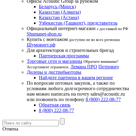
Офисы Acoustic Group за рубежом
Беларусь (Минск)
Казахстан (Алматы)
Казахстан (Астана)
Узбекистан (Ташкент), представитель
Официальный интернет-магазин
с доставкой по РФ
Shumanet-shop.ru
Купить с монтажом
доступно не во всех регионах
Шумовнет.рф
Для архитекторов и строительных бригад
Партнерская программа
Торговые сети и магазины
Обратите внимание!
Лемана ПРО
Петрович
Ассортимент ограничен.
Дилеры и дистрибьюторы
Найдите партнера в вашем регионе
По вопросам оптовых закупок, а также по
условиям любого долгосрочного сотрудничества
нам можно написать на почту sales@acoustic.ru
или позвонить по телефону
8 (800) 222-08-77
Обратная связь
8 (800) 222-08-77
Отмена