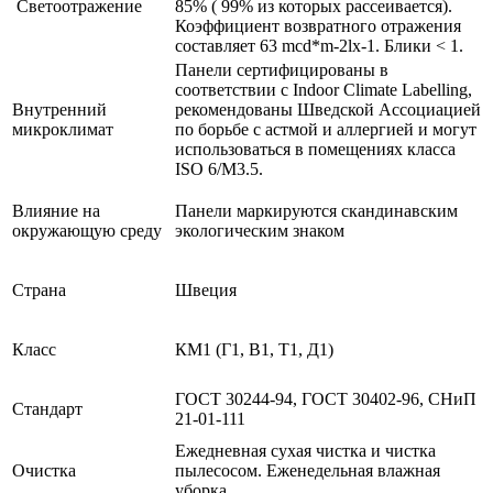
Светоотражение
85% ( 99% из которых рассеивается).
Коэффициент возвратного отражения
составляет 63 mcd*m-2lx-1. Блики < 1.
Панели сертифицированы в
соответствии с Indoor Climate Labelling,
Внутренний
рекомендованы Шведской Ассоциацией
микроклимат
по борьбе с астмой и аллергией и могут
использоваться в помещениях класса
ISO 6/M3.5.
Влияние на
Панели маркируются скандинавским
окружающую среду
экологическим знаком
Страна
Швеция
Класс
КМ1 (Г1, В1, Т1, Д1)
ГОСТ 30244-94, ГОСТ 30402-96, СНиП
Стандарт
21-01-111
Ежедневная сухая чистка и чистка
Очистка
пылесосом. Еженедельная влажная
уборка.