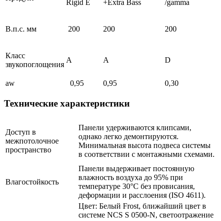
Rigid E
+Extra Bass
/gamma
В.п.с. мм
200
200
200
Класс
A
A
D
звукопоглощения
aw
0,95
0,95
0,30
Технические характеристики
Панели удерживаются клипсами,
Доступ в
однако легко демонтируются.
межпотолочное
Минимальная высота подвеса системы
пространство
в соответствии с монтажными схемами.
Панели выдерживает постоянную
влажность воздуха до 95% при
Влагостойкость
температуре 30°C без провисания,
деформации и расслоения (ISO 4611).
Цвет: Белый Frost, ближайший цвет в
системе NCS S 0500-N, светоотражение