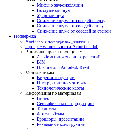
Мифы о звукоизоляции
Воздушный шум
Ударный шум
Снижение шума от соседей сверху
Снижение шума от соседей снизу
Снижение шума от соседей за стеной
Поддержка
Альбомы инженерных решений
Программа лояльности Acoustic Club
В помощь проектировщикам
Альбомы инженерных решений
BIM
Плагин для Autodesk Revit
Монтажникам
Видео-инструкции
Инструкции по монтажу
Технологические карты
Информация по материалам
Видео
Сертификаты на продукцию
Техлисты
Фотоальбомы
Брошюры, презентации
Рекламные конструкции