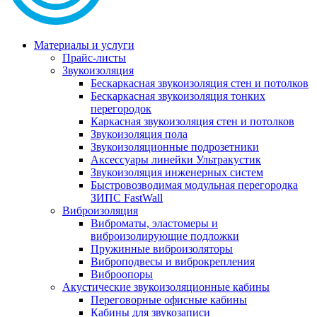
Материалы и услуги
Прайс-листы
Звукоизоляция
Бескаркасная звукоизоляция стен и потолков
Бескаркасная звукоизоляция тонких
перегородок
Каркасная звукоизоляция стен и потолков
Звукоизоляция пола
Звукоизоляционные подрозетники
Аксессуары линейки Ультракустик
Звукоизоляция инженерных систем
Быстровозводимая модульная перегородка
ЗИПС FastWall
Виброизоляция
Виброматы, эластомеры и
виброизолирующие подложки
Пружинные виброизоляторы
Виброподвесы и виброкрепления
Виброопоры
Акустические звукоизоляционные кабины
Переговорные офисные кабины
Кабины для звукозаписи