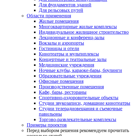
Для фундаментов зданий
Для рельсовых путей
Области применения
Жилые помещения
Многоквартирные жилые комплексы
Индивидуальное жилищное строительство
Лекционные и конференц-залы
Вокзалы и аэропорты
Гостиницы и отели
Кинотеатры и мультиплексы
Концертные и театральные залы
Медицинские учреждения
Ночные клубы, караоке-бары, боулинги
Образовательные учреждения
Офисные помещения
Производственные помещения
Кафе, бары, рестораны
Спортивно-оздоровительные объекты
Студии звукозаписи, домашние кинотеатры
Студии телерадиовещания и съемочные
павильоны
Торгово-развлекательные комплексы
Примеры проектов
Перед выбором решения рекомендуем прочитать
несколько статей