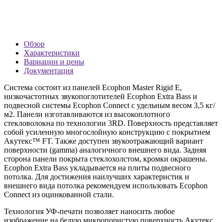
Обзор
Характеристики
Вариации и цены
Документация
Система состоит из панелей Ecophon Master Rigid E,
низкочастотных звукопоглотителей Ecophon Extra Bass и
подвесной системы Ecophon Connect с удельным весом 3,5 кг/
м2. Панели изготавливаются из высокоплотного
стекловолокна по технологии 3RD. Поверхность представляет
собой усиленную многослойную конструкцию с покрытием
Акутекс™ FT. Также доступен звукоотражающий вариант
поверхности (gamma) аналогичного внешнего вида. Задняя
сторона панели покрыта стеклохолстом, кромки окрашены.
Ecophon Extra Bass укладывается на плиты подвесного
потолка. Для достижения наилучших характеристик и
внешнего вида потолка рекомендуем использовать Ecophon
Connect из оцинкованной стали.
Технология УФ-печати позволяет наносить любое
изображение на белую микропористую поверхность Акутекс