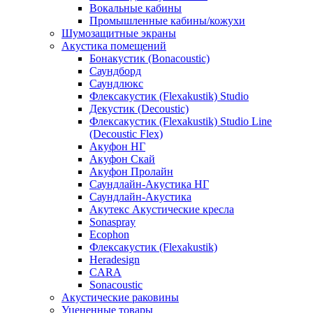
Вокальные кабины
Промышленные кабины/кожухи
Шумозащитные экраны
Акустика помещений
Бонакустик (Bonacoustic)
Саундборд
Саундлюкс
Флексакустик (Flexakustik) Studio
Декустик (Decoustic)
Флексакустик (Flexakustik) Studio Line
(Decoustic Flex)
Акуфон НГ
Акуфон Скай
Акуфон Пролайн
Саундлайн-Акустика НГ
Саундлайн-Акустика
Акутекс Акустические кресла
Sonaspray
Ecophon
Флексакустик (Flexakustik)
Heradesign
CARA
Sonacoustic
Акустические раковины
Уцененные товары