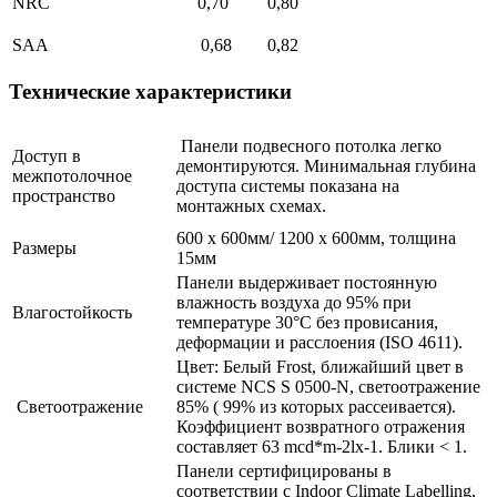
NRC
0,70
0,80
SAA
0,68
0,82
Технические характеристики
Панели подвесного потолка легко
Доступ в
демонтируются. Минимальная глубина
межпотолочное
доступа системы показана на
пространство
монтажных схемах.
600 х 600мм/ 1200 х 600мм, толщина
Размеры
15мм
Панели выдерживает постоянную
влажность воздуха до 95% при
Влагостойкость
температуре 30°C без провисания,
деформации и расслоения (ISO 4611).
Цвет: Белый Frost, ближайший цвет в
системе NCS S 0500-N, светоотражение
Светоотражение
85% ( 99% из которых рассеивается).
Коэффициент возвратного отражения
составляет 63 mcd*m-2lx-1. Блики < 1.
Панели сертифицированы в
соответствии с Indoor Climate Labelling,