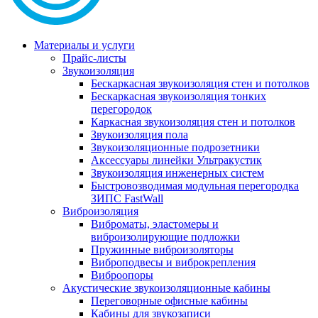
Материалы и услуги
Прайс-листы
Звукоизоляция
Бескаркасная звукоизоляция стен и потолков
Бескаркасная звукоизоляция тонких
перегородок
Каркасная звукоизоляция стен и потолков
Звукоизоляция пола
Звукоизоляционные подрозетники
Аксессуары линейки Ультракустик
Звукоизоляция инженерных систем
Быстровозводимая модульная перегородка
ЗИПС FastWall
Виброизоляция
Виброматы, эластомеры и
виброизолирующие подложки
Пружинные виброизоляторы
Виброподвесы и виброкрепления
Виброопоры
Акустические звукоизоляционные кабины
Переговорные офисные кабины
Кабины для звукозаписи