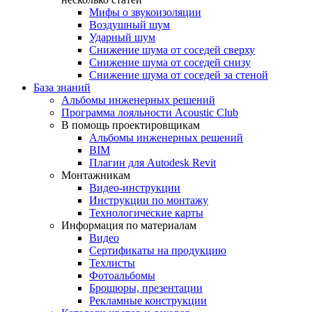
Мифы о звукоизоляции
Воздушный шум
Ударный шум
Снижение шума от соседей сверху
Снижение шума от соседей снизу
Снижение шума от соседей за стеной
База знаний
Альбомы инженерных решений
Программа лояльности Acoustic Club
В помощь проектировщикам
Альбомы инженерных решений
BIM
Плагин для Autodesk Revit
Монтажникам
Видео-инструкции
Инструкции по монтажу
Технологические карты
Информация по материалам
Видео
Сертификаты на продукцию
Техлисты
Фотоальбомы
Брошюры, презентации
Рекламные конструкции