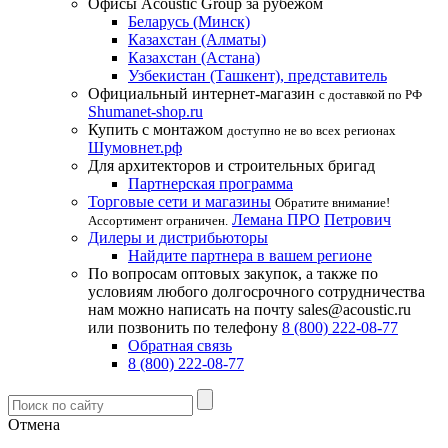
Офисы Acoustic Group за рубежом
Беларусь (Минск)
Казахстан (Алматы)
Казахстан (Астана)
Узбекистан (Ташкент), представитель
Официальный интернет-магазин
с доставкой по РФ
Shumanet-shop.ru
Купить с монтажом
доступно не во всех регионах
Шумовнет.рф
Для архитекторов и строительных бригад
Партнерская программа
Торговые сети и магазины
Обратите внимание!
Лемана ПРО
Петрович
Ассортимент ограничен.
Дилеры и дистрибьюторы
Найдите партнера в вашем регионе
По вопросам оптовых закупок, а также по
условиям любого долгосрочного сотрудничества
нам можно написать на почту sales@acoustic.ru
или позвонить по телефону
8 (800) 222-08-77
Обратная связь
8 (800) 222-08-77
Отмена