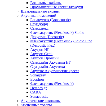
Вокальные кабины
Промышленные кабины/кожухи
Шумозащитные экраны
Акустика помещений
Бонакустик (Bonacoustic)
Саундборд
Саундлюкс
Флексакустик (Flexakustik) Studio
Декустик (Decoustic)
Флексакустик (Flexakustik) Studio Line
(Decoustic Flex)
Акуфон НГ
Акуфон Скай
Акуфон Пролайн
Саундлайн-Акустика НГ
Саундлайн-Акустика
Акутекс Акустические кресла
Sonaspray
Ecophon
Флексакустик (Flexakustik)
Heradesign
CARA
Sonacoustic
Акустические раковины
Уцененные товары