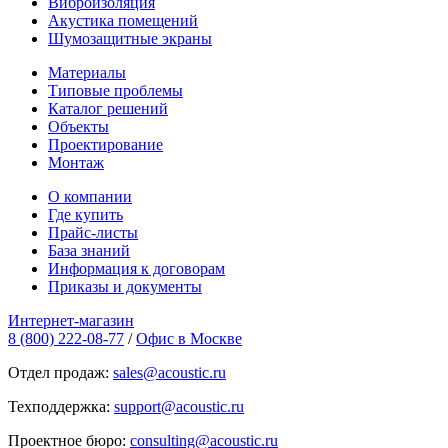
Виброизоляция
Акустика помещений
Шумозащитные экраны
Материалы
Типовые проблемы
Каталог решений
Объекты
Проектирование
Монтаж
О компании
Где купить
Прайс-листы
База знаний
Информация к договорам
Приказы и документы
Интернет-магазин
8 (800) 222-08-77
/
Офис в Москве
Отдел продаж:
sales@acoustic.ru
Техподдержка:
support@acoustic.ru
Проектное бюро:
consulting@acoustic.ru