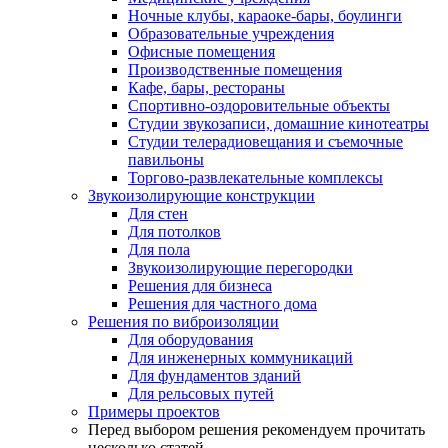
Ночные клубы, караоке-бары, боулинги
Образовательные учреждения
Офисные помещения
Производственные помещения
Кафе, бары, рестораны
Спортивно-оздоровительные объекты
Студии звукозаписи, домашние кинотеатры
Студии телерадиовещания и съемочные
павильоны
Торгово-развлекательные комплексы
Звукоизолирующие конструкции
Для стен
Для потолков
Для пола
Звукоизолирующие перегородки
Решения для бизнеса
Решения для частного дома
Решения по виброизоляции
Для оборудования
Для инженерных коммуникаций
Для фундаментов зданий
Для рельсовых путей
Примеры проектов
Перед выбором решения рекомендуем прочитать
несколько статей