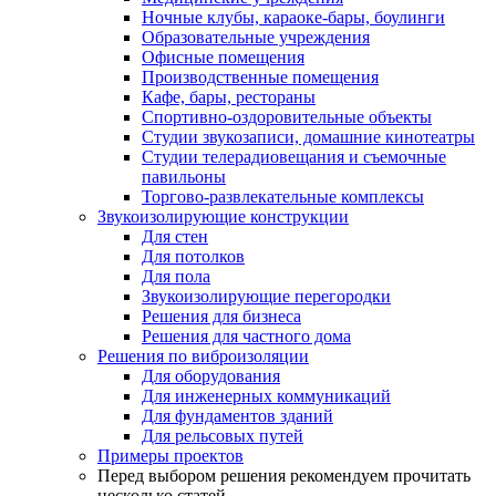
Ночные клубы, караоке-бары, боулинги
Образовательные учреждения
Офисные помещения
Производственные помещения
Кафе, бары, рестораны
Спортивно-оздоровительные объекты
Студии звукозаписи, домашние кинотеатры
Студии телерадиовещания и съемочные
павильоны
Торгово-развлекательные комплексы
Звукоизолирующие конструкции
Для стен
Для потолков
Для пола
Звукоизолирующие перегородки
Решения для бизнеса
Решения для частного дома
Решения по виброизоляции
Для оборудования
Для инженерных коммуникаций
Для фундаментов зданий
Для рельсовых путей
Примеры проектов
Перед выбором решения рекомендуем прочитать
несколько статей