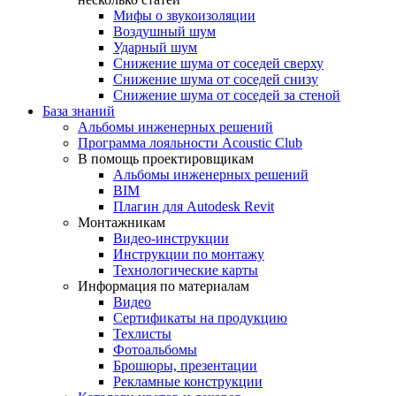
Мифы о звукоизоляции
Воздушный шум
Ударный шум
Снижение шума от соседей сверху
Снижение шума от соседей снизу
Снижение шума от соседей за стеной
База знаний
Альбомы инженерных решений
Программа лояльности Acoustic Club
В помощь проектировщикам
Альбомы инженерных решений
BIM
Плагин для Autodesk Revit
Монтажникам
Видео-инструкции
Инструкции по монтажу
Технологические карты
Информация по материалам
Видео
Сертификаты на продукцию
Техлисты
Фотоальбомы
Брошюры, презентации
Рекламные конструкции