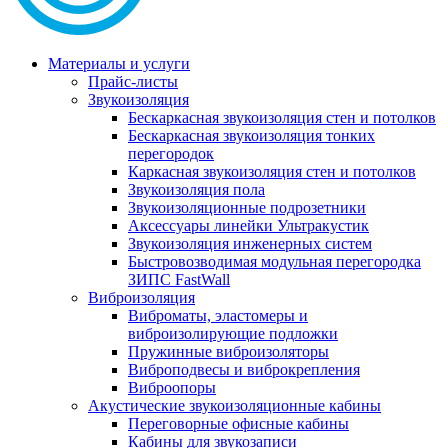
Материалы и услуги
Прайс-листы
Звукоизоляция
Бескаркасная звукоизоляция стен и потолков
Бескаркасная звукоизоляция тонких
перегородок
Каркасная звукоизоляция стен и потолков
Звукоизоляция пола
Звукоизоляционные подрозетники
Аксессуары линейки Ультракустик
Звукоизоляция инженерных систем
Быстровозводимая модульная перегородка
ЗИПС FastWall
Виброизоляция
Виброматы, эластомеры и
виброизолирующие подложки
Пружинные виброизоляторы
Виброподвесы и виброкрепления
Виброопоры
Акустические звукоизоляционные кабины
Переговорные офисные кабины
Кабины для звукозаписи