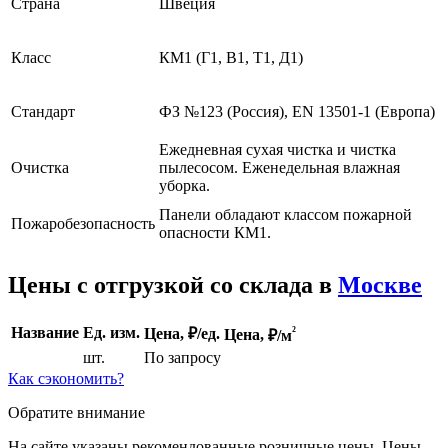
Страна
Швеция
Класс
КМ1 (Г1, В1, Т1, Д1)
Стандарт
ФЗ №123 (Россия), EN 13501-1 (Европа)
Ежедневная сухая чистка и чистка
Очистка
пылесосом. Еженедельная влажная
уборка.
Панели обладают классом пожарной
Пожаробезопасность
опасности КМ1.
Цены с отгрузкой со склада в
Москве
²
Название
Ед. изм.
Цена, ₽/ед.
Цена,
₽/м
шт.
По запросу
Как сэкономить?
Обратите внимание
На сайте указаны рекомендованные розничные цены. Цены