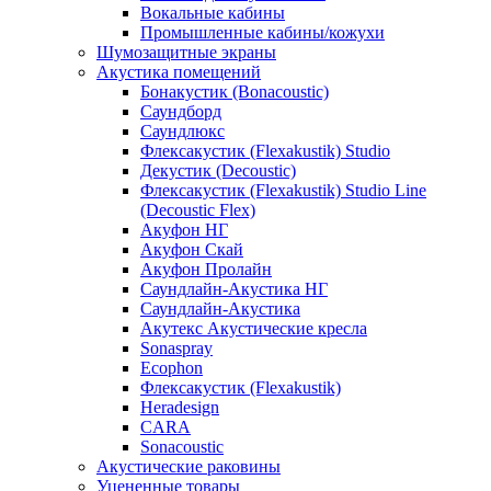
Вокальные кабины
Промышленные кабины/кожухи
Шумозащитные экраны
Акустика помещений
Бонакустик (Bonacoustic)
Саундборд
Саундлюкс
Флексакустик (Flexakustik) Studio
Декустик (Decoustic)
Флексакустик (Flexakustik) Studio Line
(Decoustic Flex)
Акуфон НГ
Акуфон Скай
Акуфон Пролайн
Саундлайн-Акустика НГ
Саундлайн-Акустика
Акутекс Акустические кресла
Sonaspray
Ecophon
Флексакустик (Flexakustik)
Heradesign
CARA
Sonacoustic
Акустические раковины
Уцененные товары