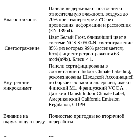
Панели выдерживают постоянную
относительную влажность воздуха до
Влагостойкость
70% при температуре 25°C без
провисания, деформации и расслоения
(EN 13964).
Цвет Белый Frost, ближайший цвет в
системе NCS S 0500-N, светоотражение
Светоотражение
85% (из которых 99% рассеивается).
Коэффициент ретроотражения 63
mcd/(m²lx). Блеск < 1.
Панели сертифицированы в
соответствии с Indoor Climate Labelling,
рекомендованы Шведской Ассоциацией
Внутренний
по борьбе с астмой и аллергией, имеют
микроклимат
Финский М1, Французский VOC A+,
Датский Danish Indoor Climate Label,
Американский California Emission
Regulation, CDPH
Влияние на
Полностью пригодны ко вторичной
окружающую среду
переработке.