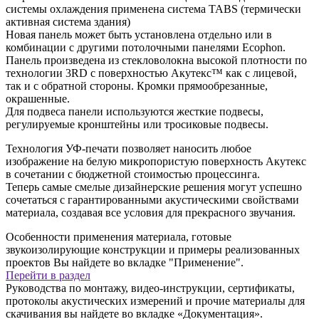
системы охлаждения применена система TABS (термически
активная система здания)
Новая панель может быть установлена отдельно или в
комбинации с другими потолочными панелями Ecophon.
Панель произведена из стекловолокна высокой плотности по
технологии 3RD с поверхностью Акутекс™ как с лицевой,
так и с обратной стороны. Кромки прямообрезанные,
окрашенные.
Для подвеса панели используются жесткие подвесы,
регулируемые кронштейны или тросиковые подвесы.
Технология УФ-печати позволяет наносить любое
изображение на белую микропористую поверхность Акутекс
в сочетании с бюджетной
стоимостью
процессинга.
Теперь самые смелые дизайнерские решения могут успешно
сочетаться с гарантированными акустическими свойствами
материала, создавая все условия для прекрасного звучания.
Особенности применения материала, готовые
звукоизолирующие конструкции и примеры реализованных
проектов Вы найдете во вкладке "Применение".
Перейти в раздел
Руководства по монтажу, видео-инструкции, сертификаты,
протоколы акустических измерений и прочие материалы для
скачивания вы найдете во вкладке «Документация».