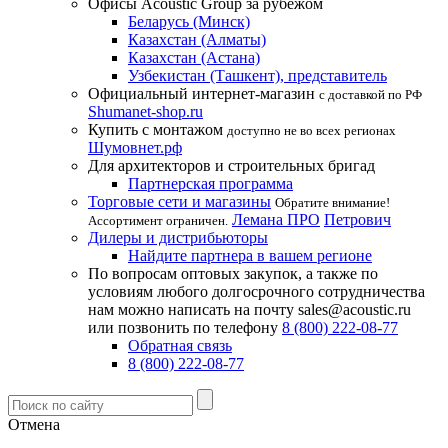
Офисы Acoustic Group за рубежом
Беларусь (Минск)
Казахстан (Алматы)
Казахстан (Астана)
Узбекистан (Ташкент), представитель
Официальный интернет-магазин
с доставкой по РФ
Shumanet-shop.ru
Купить с монтажом
доступно не во всех регионах
Шумовнет.рф
Для архитекторов и строительных бригад
Партнерская программа
Торговые сети и магазины
Обратите внимание!
Лемана ПРО
Петрович
Ассортимент ограничен.
Дилеры и дистрибьюторы
Найдите партнера в вашем регионе
По вопросам оптовых закупок, а также по
условиям любого долгосрочного сотрудничества
нам можно написать на почту sales@acoustic.ru
или позвонить по телефону
8 (800) 222-08-77
Обратная связь
8 (800) 222-08-77
Отмена