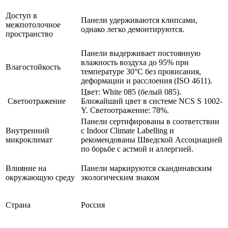
Доступ в
Панели удерживаются клипсами,
межпотолочное
однако легко демонтируются.
пространство
Панели выдерживает постоянную
влажность воздуха до 95% при
Влагостойкость
температуре 30°C без провисания,
деформации и расслоения (ISO 4611).
Цвет: White 085 (белый 085).
Светоотражение
Ближайший цвет в системе NCS S 1002-
Y. Светоотражение: 78%.
Панели сертифированы в соответствии
Внутренний
с Indoor Climate Labelling и
микроклимат
рекомендованы Шведской Ассоциацией
по борьбе с астмой и аллергией.
Влияние на
Панели маркируются скандинавским
окружающую среду
экологическим знаком
Страна
Россия