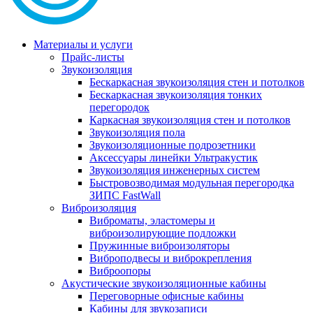
Материалы и услуги
Прайс-листы
Звукоизоляция
Бескаркасная звукоизоляция стен и потолков
Бескаркасная звукоизоляция тонких
перегородок
Каркасная звукоизоляция стен и потолков
Звукоизоляция пола
Звукоизоляционные подрозетники
Аксессуары линейки Ультракустик
Звукоизоляция инженерных систем
Быстровозводимая модульная перегородка
ЗИПС FastWall
Виброизоляция
Виброматы, эластомеры и
виброизолирующие подложки
Пружинные виброизоляторы
Виброподвесы и виброкрепления
Виброопоры
Акустические звукоизоляционные кабины
Переговорные офисные кабины
Кабины для звукозаписи