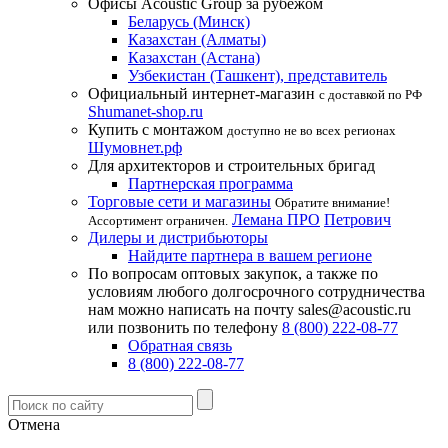
Офисы Acoustic Group за рубежом
Беларусь (Минск)
Казахстан (Алматы)
Казахстан (Астана)
Узбекистан (Ташкент), представитель
Официальный интернет-магазин
с доставкой по РФ
Shumanet-shop.ru
Купить с монтажом
доступно не во всех регионах
Шумовнет.рф
Для архитекторов и строительных бригад
Партнерская программа
Торговые сети и магазины
Обратите внимание!
Лемана ПРО
Петрович
Ассортимент ограничен.
Дилеры и дистрибьюторы
Найдите партнера в вашем регионе
По вопросам оптовых закупок, а также по
условиям любого долгосрочного сотрудничества
нам можно написать на почту sales@acoustic.ru
или позвонить по телефону
8 (800) 222-08-77
Обратная связь
8 (800) 222-08-77
Отмена