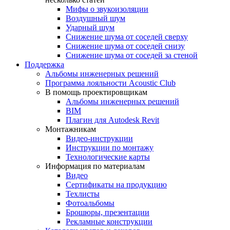
Мифы о звукоизоляции
Воздушный шум
Ударный шум
Снижение шума от соседей сверху
Снижение шума от соседей снизу
Снижение шума от соседей за стеной
Поддержка
Альбомы инженерных решений
Программа лояльности Acoustic Club
В помощь проектировщикам
Альбомы инженерных решений
BIM
Плагин для Autodesk Revit
Монтажникам
Видео-инструкции
Инструкции по монтажу
Технологические карты
Информация по материалам
Видео
Сертификаты на продукцию
Техлисты
Фотоальбомы
Брошюры, презентации
Рекламные конструкции