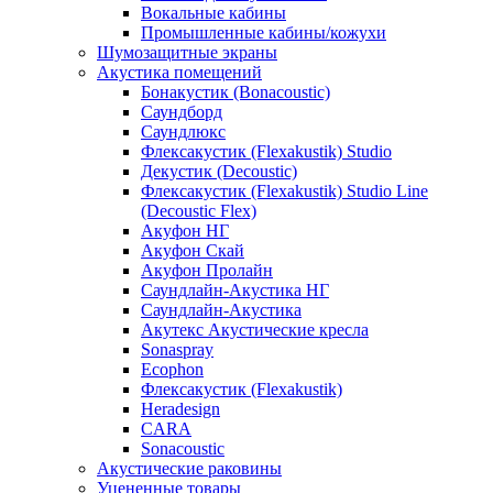
Вокальные кабины
Промышленные кабины/кожухи
Шумозащитные экраны
Акустика помещений
Бонакустик (Bonacoustic)
Саундборд
Саундлюкс
Флексакустик (Flexakustik) Studio
Декустик (Decoustic)
Флексакустик (Flexakustik) Studio Line
(Decoustic Flex)
Акуфон НГ
Акуфон Скай
Акуфон Пролайн
Саундлайн-Акустика НГ
Саундлайн-Акустика
Акутекс Акустические кресла
Sonaspray
Ecophon
Флексакустик (Flexakustik)
Heradesign
CARA
Sonacoustic
Акустические раковины
Уцененные товары