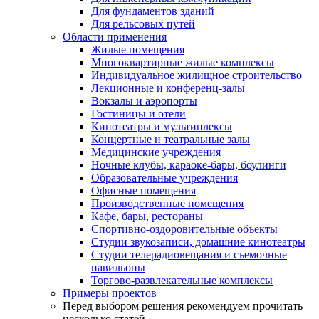
Для фундаментов зданий
Для рельсовых путей
Области применения
Жилые помещения
Многоквартирные жилые комплексы
Индивидуальное жилищное строительство
Лекционные и конференц-залы
Вокзалы и аэропорты
Гостиницы и отели
Кинотеатры и мультиплексы
Концертные и театральные залы
Медицинские учреждения
Ночные клубы, караоке-бары, боулинги
Образовательные учреждения
Офисные помещения
Производственные помещения
Кафе, бары, рестораны
Спортивно-оздоровительные объекты
Студии звукозаписи, домашние кинотеатры
Студии телерадиовещания и съемочные
павильоны
Торгово-развлекательные комплексы
Примеры проектов
Перед выбором решения рекомендуем прочитать
несколько статей