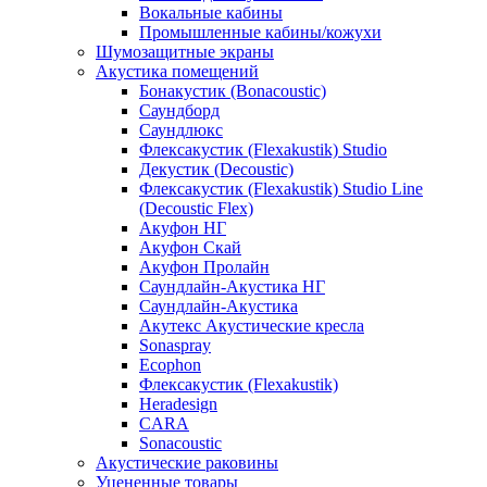
Вокальные кабины
Промышленные кабины/кожухи
Шумозащитные экраны
Акустика помещений
Бонакустик (Bonacoustic)
Саундборд
Саундлюкс
Флексакустик (Flexakustik) Studio
Декустик (Decoustic)
Флексакустик (Flexakustik) Studio Line
(Decoustic Flex)
Акуфон НГ
Акуфон Скай
Акуфон Пролайн
Саундлайн-Акустика НГ
Саундлайн-Акустика
Акутекс Акустические кресла
Sonaspray
Ecophon
Флексакустик (Flexakustik)
Heradesign
CARA
Sonacoustic
Акустические раковины
Уцененные товары