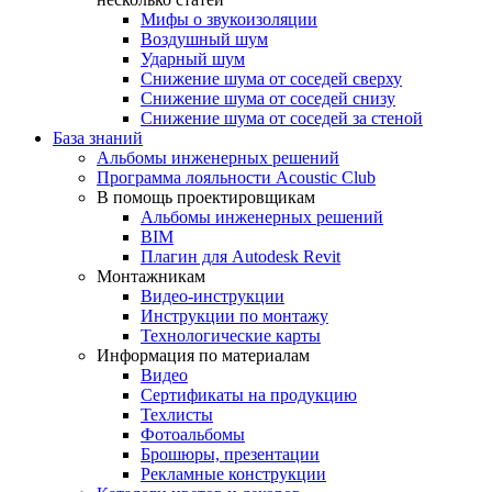
Мифы о звукоизоляции
Воздушный шум
Ударный шум
Снижение шума от соседей сверху
Снижение шума от соседей снизу
Снижение шума от соседей за стеной
База знаний
Альбомы инженерных решений
Программа лояльности Acoustic Club
В помощь проектировщикам
Альбомы инженерных решений
BIM
Плагин для Autodesk Revit
Монтажникам
Видео-инструкции
Инструкции по монтажу
Технологические карты
Информация по материалам
Видео
Сертификаты на продукцию
Техлисты
Фотоальбомы
Брошюры, презентации
Рекламные конструкции