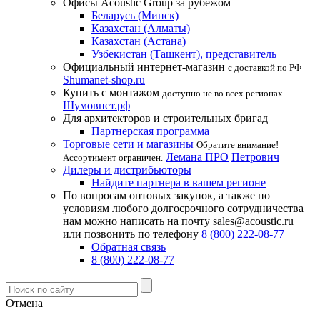
Офисы Acoustic Group за рубежом
Беларусь (Минск)
Казахстан (Алматы)
Казахстан (Астана)
Узбекистан (Ташкент), представитель
Официальный интернет-магазин
с доставкой по РФ
Shumanet-shop.ru
Купить с монтажом
доступно не во всех регионах
Шумовнет.рф
Для архитекторов и строительных бригад
Партнерская программа
Торговые сети и магазины
Обратите внимание!
Лемана ПРО
Петрович
Ассортимент ограничен.
Дилеры и дистрибьюторы
Найдите партнера в вашем регионе
По вопросам оптовых закупок, а также по
условиям любого долгосрочного сотрудничества
нам можно написать на почту sales@acoustic.ru
или позвонить по телефону
8 (800) 222-08-77
Обратная связь
8 (800) 222-08-77
Отмена