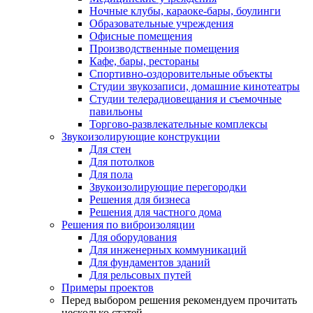
Ночные клубы, караоке-бары, боулинги
Образовательные учреждения
Офисные помещения
Производственные помещения
Кафе, бары, рестораны
Спортивно-оздоровительные объекты
Студии звукозаписи, домашние кинотеатры
Студии телерадиовещания и съемочные
павильоны
Торгово-развлекательные комплексы
Звукоизолирующие конструкции
Для стен
Для потолков
Для пола
Звукоизолирующие перегородки
Решения для бизнеса
Решения для частного дома
Решения по виброизоляции
Для оборудования
Для инженерных коммуникаций
Для фундаментов зданий
Для рельсовых путей
Примеры проектов
Перед выбором решения рекомендуем прочитать
несколько статей