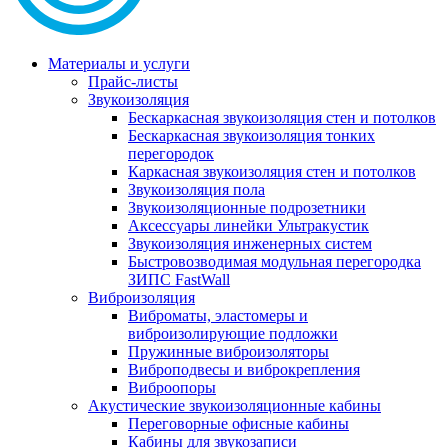
Материалы и услуги
Прайс-листы
Звукоизоляция
Бескаркасная звукоизоляция стен и потолков
Бескаркасная звукоизоляция тонких
перегородок
Каркасная звукоизоляция стен и потолков
Звукоизоляция пола
Звукоизоляционные подрозетники
Аксессуары линейки Ультракустик
Звукоизоляция инженерных систем
Быстровозводимая модульная перегородка
ЗИПС FastWall
Виброизоляция
Виброматы, эластомеры и
виброизолирующие подложки
Пружинные виброизоляторы
Виброподвесы и виброкрепления
Виброопоры
Акустические звукоизоляционные кабины
Переговорные офисные кабины
Кабины для звукозаписи