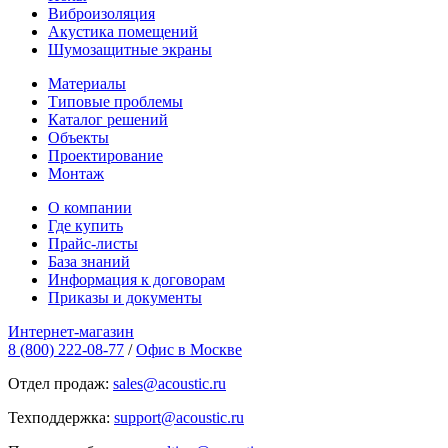
Виброизоляция
Акустика помещений
Шумозащитные экраны
Материалы
Типовые проблемы
Каталог решений
Объекты
Проектирование
Монтаж
О компании
Где купить
Прайс-листы
База знаний
Информация к договорам
Приказы и документы
Интернет-магазин
8 (800) 222-08-77
/
Офис в Москве
Отдел продаж:
sales@acoustic.ru
Техподдержка:
support@acoustic.ru