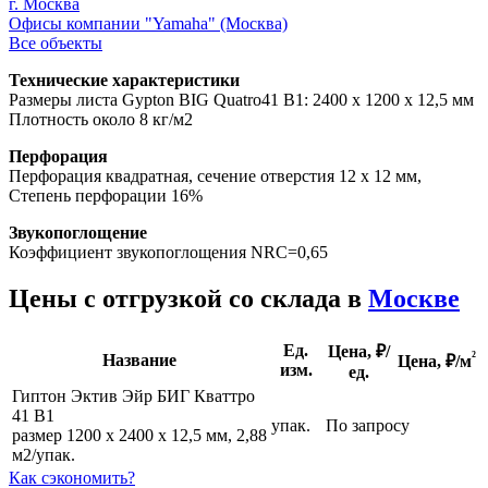
г. Москва
Офисы компании "Yamaha" (Москва)
Все объекты
Технические характеристики
Размеры листа Gypton BIG Quatro41 В1: 2400 х 1200 х 12,5 мм
Плотность около 8 кг/м2
Перфорация
Перфорация квадратная, сечение отверстия 12 х 12 мм,
Степень перфорации 16%
Звукопоглощение
Коэффициент звукопоглощения NRC=0,65
Цены с отгрузкой со склада в
Москве
Ед.
Цена, ₽/
²
Название
Цена,
₽/м
изм.
ед.
Гиптон Эктив Эйр БИГ Кваттро
41 B1
упак.
По запросу
размер 1200 х 2400 х 12,5 мм, 2,88
м2/упак.
Как сэкономить?