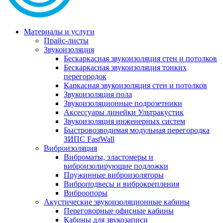
Материалы и услуги
Прайс-листы
Звукоизоляция
Бескаркасная звукоизоляция стен и потолков
Бескаркасная звукоизоляция тонких
перегородок
Каркасная звукоизоляция стен и потолков
Звукоизоляция пола
Звукоизоляционные подрозетники
Аксессуары линейки Ультракустик
Звукоизоляция инженерных систем
Быстровозводимая модульная перегородка
ЗИПС FastWall
Виброизоляция
Виброматы, эластомеры и
виброизолирующие подложки
Пружинные виброизоляторы
Виброподвесы и виброкрепления
Виброопоры
Акустические звукоизоляционные кабины
Переговорные офисные кабины
Кабины для звукозаписи