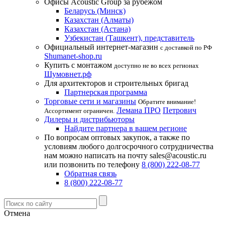
Офисы Acoustic Group за рубежом
Беларусь (Минск)
Казахстан (Алматы)
Казахстан (Астана)
Узбекистан (Ташкент), представитель
Официальный интернет-магазин
с доставкой по РФ
Shumanet-shop.ru
Купить с монтажом
доступно не во всех регионах
Шумовнет.рф
Для архитекторов и строительных бригад
Партнерская программа
Торговые сети и магазины
Обратите внимание!
Лемана ПРО
Петрович
Ассортимент ограничен.
Дилеры и дистрибьюторы
Найдите партнера в вашем регионе
По вопросам оптовых закупок, а также по
условиям любого долгосрочного сотрудничества
нам можно написать на почту sales@acoustic.ru
или позвонить по телефону
8 (800) 222-08-77
Обратная связь
8 (800) 222-08-77
Отмена