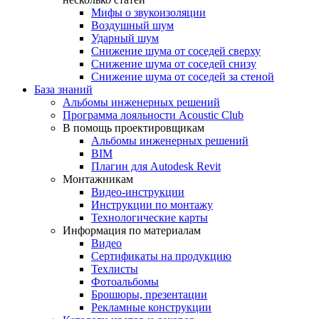
Мифы о звукоизоляции
Воздушный шум
Ударный шум
Снижение шума от соседей сверху
Снижение шума от соседей снизу
Снижение шума от соседей за стеной
База знаний
Альбомы инженерных решений
Программа лояльности Acoustic Club
В помощь проектировщикам
Альбомы инженерных решений
BIM
Плагин для Autodesk Revit
Монтажникам
Видео-инструкции
Инструкции по монтажу
Технологические карты
Информация по материалам
Видео
Сертификаты на продукцию
Техлисты
Фотоальбомы
Брошюры, презентации
Рекламные конструкции