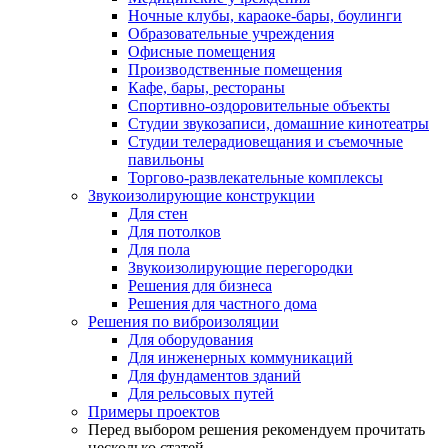
Ночные клубы, караоке-бары, боулинги
Образовательные учреждения
Офисные помещения
Производственные помещения
Кафе, бары, рестораны
Спортивно-оздоровительные объекты
Студии звукозаписи, домашние кинотеатры
Студии телерадиовещания и съемочные
павильоны
Торгово-развлекательные комплексы
Звукоизолирующие конструкции
Для стен
Для потолков
Для пола
Звукоизолирующие перегородки
Решения для бизнеса
Решения для частного дома
Решения по виброизоляции
Для оборудования
Для инженерных коммуникаций
Для фундаментов зданий
Для рельсовых путей
Примеры проектов
Перед выбором решения рекомендуем прочитать
несколько статей