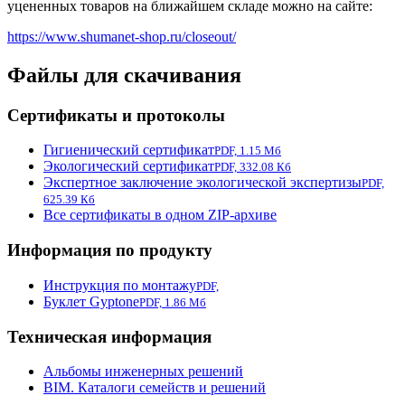
уцененных товаров на ближайшем складе можно на сайте:
https://www.shumanet-shop.ru/closeout/
Файлы для скачивания
Сертификаты и протоколы
Гигиенический сертификат
PDF, 1.15 Мб
Экологический сертификат
PDF, 332.08 Кб
Экспертное заключение экологической экспертизы
PDF,
625.39 Кб
Все сертификаты в одном ZIP-архиве
Информация по продукту
Инструкция по монтажу
PDF,
Буклет Gyptone
PDF, 1.86 Мб
Техническая информация
Альбомы инженерных решений
BIM. Каталоги семейств и решений