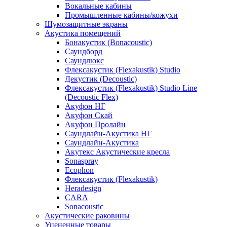
Вокальные кабины
Промышленные кабины/кожухи
Шумозащитные экраны
Акустика помещений
Бонакустик (Bonacoustic)
Саундборд
Саундлюкс
Флексакустик (Flexakustik) Studio
Декустик (Decoustic)
Флексакустик (Flexakustik) Studio Line
(Decoustic Flex)
Акуфон НГ
Акуфон Скай
Акуфон Пролайн
Саундлайн-Акустика НГ
Саундлайн-Акустика
Акутекс Акустические кресла
Sonaspray
Ecophon
Флексакустик (Flexakustik)
Heradesign
CARA
Sonacoustic
Акустические раковины
Уцененные товары