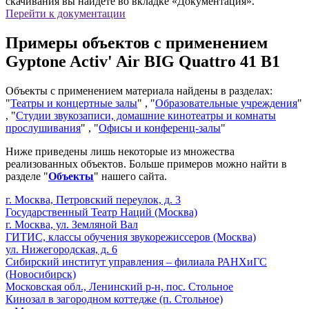
скачивания вы найдете во вкладке «Документация».
Перейти к документации
Примеры объектов с применением
Gyptone Activ' Air BIG Quattro 41 B1
Объекты с применением материала найдены в разделах:
"
Театры и концертные залы
" , "
Образовательные учреждения
"
, "
Студии звукозаписи, домашние кинотеатры и комнаты
прослушивания
" , "
Офисы и конференц-залы
"
Ниже приведены лишь некоторые из множества
реализованных объектов. Больше примеров можно найти в
разделе "
Объекты
" нашего сайта.
г. Москва, Петровский переулок, д. 3
Государственный Театр Наций (Москва)
г. Москва, ул. Земляной Вал
ГИТИС, классы обучения звукорежиссеров (Москва)
ул. Нижегородская, д. 6
Сибирский институт управления – филиала РАНХиГС
(Новосибирск)
Московская обл., Ленинский р-н, пос. Стольное
Кинозал в загородном коттедже (п. Стольное)