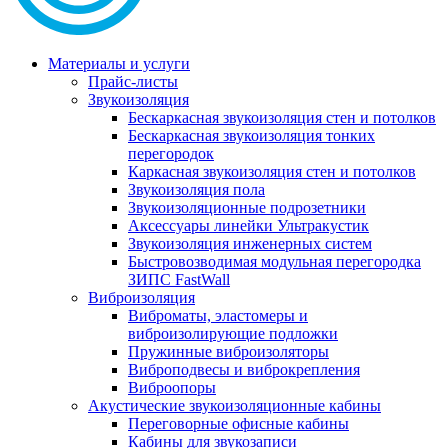
Материалы и услуги
Прайс-листы
Звукоизоляция
Бескаркасная звукоизоляция стен и потолков
Бескаркасная звукоизоляция тонких
перегородок
Каркасная звукоизоляция стен и потолков
Звукоизоляция пола
Звукоизоляционные подрозетники
Аксессуары линейки Ультракустик
Звукоизоляция инженерных систем
Быстровозводимая модульная перегородка
ЗИПС FastWall
Виброизоляция
Виброматы, эластомеры и
виброизолирующие подложки
Пружинные виброизоляторы
Виброподвесы и виброкрепления
Виброопоры
Акустические звукоизоляционные кабины
Переговорные офисные кабины
Кабины для звукозаписи