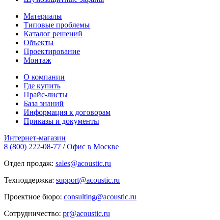
Материалы
Типовые проблемы
Каталог решений
Объекты
Проектирование
Монтаж
О компании
Где купить
Прайс-листы
База знаний
Информация к договорам
Приказы и документы
Интернет-магазин
8 (800) 222-08-77
/
Офис в Москве
Отдел продаж:
sales@acoustic.ru
Техподдержка:
support@acoustic.ru
Проектное бюро:
consulting@acoustic.ru
Сотрудничество:
pr@acoustic.ru