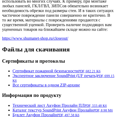
использовать во многих случаях. К примеру, при монтаже
любых панелей, ГКЛ/ГВЛ, ЗИПСов обязательно возникает
необходимость обрезки под размеры стен. И в таких ситуацих
частичное повреждение панели совершенно не критично. В
то же время, материалы с повреждениями продаются с
существенной уценкой. Проверить наличие подходящих вам
уцененных товаров на ближайшем складе можно на сайте:
https://www.shumanet-shop.ru/closeout/
Файлы для скачивания
Сертификаты и протоколы
Сертификат пожарной безопасности
PDF, 682.21 Кб
Экспертное заключение SoundPrint (UF печать)
PDF, 699.15
Кб
Все сертификаты в одном ZIP-архиве
Информация по продукту
Технический лист Акуфон Пролайн ПЛ
PDF, 333.48 Кб
Каталог текстур SoundPrint Акуфон Пролайн
PDF, 8.98 Мб
Буклет Акуфон Пролайн
PDF, 497.58 Кб