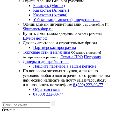
Офисы Acoustic Group за рубежом
Беларусь (Минск)
Казахстан (Алматы)
Казахстан (Астана)
Узбекистан (Ташкент), представитель
Официальный интернет-магазин
с доставкой по РФ
Shumanet-shop.ru
Купить с монтажом
доступно не во всех регионах
Шумовнет.рф
Для архитекторов и строительных бригад
Партнерская программа
Торговые сети и магазины
Обратите внимание!
Лемана ПРО
Петрович
Ассортимент ограничен.
Дилеры и дистрибьюторы
Найдите партнера в вашем регионе
По вопросам оптовых закупок, а также по
условиям любого долгосрочного сотрудничества
нам можно написать на почту sales@acoustic.ru
или позвонить по телефону
8 (800) 222-08-77
Обратная связь
8 (800) 222-08-77
Отмена