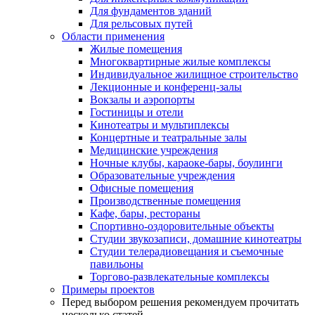
Для фундаментов зданий
Для рельсовых путей
Области применения
Жилые помещения
Многоквартирные жилые комплексы
Индивидуальное жилищное строительство
Лекционные и конференц-залы
Вокзалы и аэропорты
Гостиницы и отели
Кинотеатры и мультиплексы
Концертные и театральные залы
Медицинские учреждения
Ночные клубы, караоке-бары, боулинги
Образовательные учреждения
Офисные помещения
Производственные помещения
Кафе, бары, рестораны
Спортивно-оздоровительные объекты
Студии звукозаписи, домашние кинотеатры
Студии телерадиовещания и съемочные
павильоны
Торгово-развлекательные комплексы
Примеры проектов
Перед выбором решения рекомендуем прочитать
несколько статей