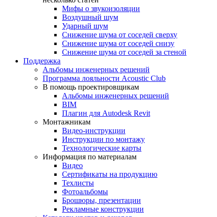
Мифы о звукоизоляции
Воздушный шум
Ударный шум
Снижение шума от соседей сверху
Снижение шума от соседей снизу
Снижение шума от соседей за стеной
Поддержка
Альбомы инженерных решений
Программа лояльности Acoustic Club
В помощь проектировщикам
Альбомы инженерных решений
BIM
Плагин для Autodesk Revit
Монтажникам
Видео-инструкции
Инструкции по монтажу
Технологические карты
Информация по материалам
Видео
Сертификаты на продукцию
Техлисты
Фотоальбомы
Брошюры, презентации
Рекламные конструкции