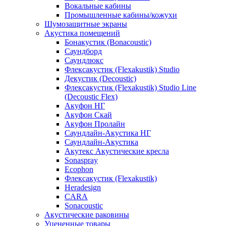
Вокальные кабины
Промышленные кабины/кожухи
Шумозащитные экраны
Акустика помещений
Бонакустик (Bonacoustic)
Саундборд
Саундлюкс
Флексакустик (Flexakustik) Studio
Декустик (Decoustic)
Флексакустик (Flexakustik) Studio Line
(Decoustic Flex)
Акуфон НГ
Акуфон Скай
Акуфон Пролайн
Саундлайн-Акустика НГ
Саундлайн-Акустика
Акутекс Акустические кресла
Sonaspray
Ecophon
Флексакустик (Flexakustik)
Heradesign
CARA
Sonacoustic
Акустические раковины
Уцененные товары