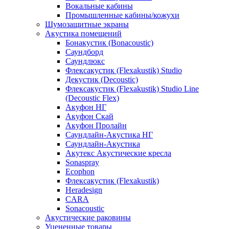
Вокальные кабины
Промышленные кабины/кожухи
Шумозащитные экраны
Акустика помещений
Бонакустик (Bonacoustic)
Саундборд
Саундлюкс
Флексакустик (Flexakustik) Studio
Декустик (Decoustic)
Флексакустик (Flexakustik) Studio Line
(Decoustic Flex)
Акуфон НГ
Акуфон Скай
Акуфон Пролайн
Саундлайн-Акустика НГ
Саундлайн-Акустика
Акутекс Акустические кресла
Sonaspray
Ecophon
Флексакустик (Flexakustik)
Heradesign
CARA
Sonacoustic
Акустические раковины
Уцененные товары