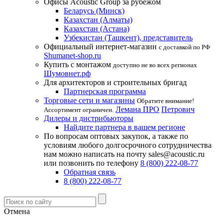
Офисы Acoustic Group за рубежом
Беларусь (Минск)
Казахстан (Алматы)
Казахстан (Астана)
Узбекистан (Ташкент), представитель
Официальный интернет-магазин
с доставкой по РФ
Shumanet-shop.ru
Купить с монтажом
доступно не во всех регионах
Шумовнет.рф
Для архитекторов и строительных бригад
Партнерская программа
Торговые сети и магазины
Обратите внимание!
Лемана ПРО
Петрович
Ассортимент ограничен.
Дилеры и дистрибьюторы
Найдите партнера в вашем регионе
По вопросам оптовых закупок, а также по
условиям любого долгосрочного сотрудничества
нам можно написать на почту sales@acoustic.ru
или позвонить по телефону
8 (800) 222-08-77
Обратная связь
8 (800) 222-08-77
Отмена