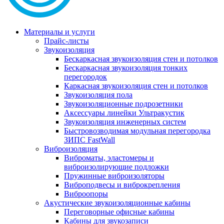
Материалы и услуги
Прайс-листы
Звукоизоляция
Бескаркасная звукоизоляция стен и потолков
Бескаркасная звукоизоляция тонких
перегородок
Каркасная звукоизоляция стен и потолков
Звукоизоляция пола
Звукоизоляционные подрозетники
Аксессуары линейки Ультракустик
Звукоизоляция инженерных систем
Быстровозводимая модульная перегородка
ЗИПС FastWall
Виброизоляция
Виброматы, эластомеры и
виброизолирующие подложки
Пружинные виброизоляторы
Виброподвесы и виброкрепления
Виброопоры
Акустические звукоизоляционные кабины
Переговорные офисные кабины
Кабины для звукозаписи