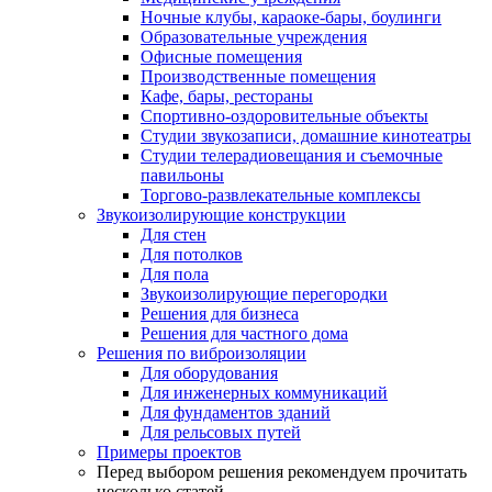
Ночные клубы, караоке-бары, боулинги
Образовательные учреждения
Офисные помещения
Производственные помещения
Кафе, бары, рестораны
Спортивно-оздоровительные объекты
Студии звукозаписи, домашние кинотеатры
Студии телерадиовещания и съемочные
павильоны
Торгово-развлекательные комплексы
Звукоизолирующие конструкции
Для стен
Для потолков
Для пола
Звукоизолирующие перегородки
Решения для бизнеса
Решения для частного дома
Решения по виброизоляции
Для оборудования
Для инженерных коммуникаций
Для фундаментов зданий
Для рельсовых путей
Примеры проектов
Перед выбором решения рекомендуем прочитать
несколько статей