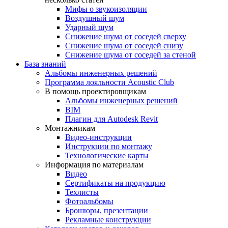
Мифы о звукоизоляции
Воздушный шум
Ударный шум
Снижение шума от соседей сверху
Снижение шума от соседей снизу
Снижение шума от соседей за стеной
База знаний
Альбомы инженерных решений
Программа лояльности Acoustic Club
В помощь проектировщикам
Альбомы инженерных решений
BIM
Плагин для Autodesk Revit
Монтажникам
Видео-инструкции
Инструкции по монтажу
Технологические карты
Информация по материалам
Видео
Сертификаты на продукцию
Техлисты
Фотоальбомы
Брошюры, презентации
Рекламные конструкции