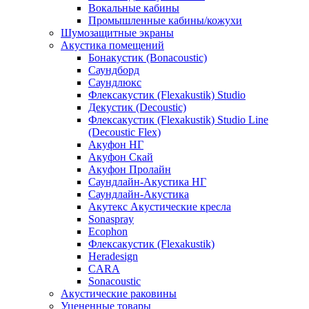
Вокальные кабины
Промышленные кабины/кожухи
Шумозащитные экраны
Акустика помещений
Бонакустик (Bonacoustic)
Саундборд
Саундлюкс
Флексакустик (Flexakustik) Studio
Декустик (Decoustic)
Флексакустик (Flexakustik) Studio Line
(Decoustic Flex)
Акуфон НГ
Акуфон Скай
Акуфон Пролайн
Саундлайн-Акустика НГ
Саундлайн-Акустика
Акутекс Акустические кресла
Sonaspray
Ecophon
Флексакустик (Flexakustik)
Heradesign
CARA
Sonacoustic
Акустические раковины
Уцененные товары