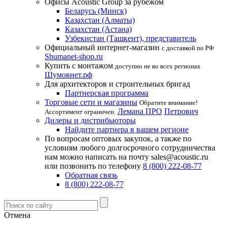
Офисы Acoustic Group за рубежом
Беларусь (Минск)
Казахстан (Алматы)
Казахстан (Астана)
Узбекистан (Ташкент), представитель
Официальный интернет-магазин
с доставкой по РФ
Shumanet-shop.ru
Купить с монтажом
доступно не во всех регионах
Шумовнет.рф
Для архитекторов и строительных бригад
Партнерская программа
Торговые сети и магазины
Обратите внимание!
Лемана ПРО
Петрович
Ассортимент ограничен.
Дилеры и дистрибьюторы
Найдите партнера в вашем регионе
По вопросам оптовых закупок, а также по
условиям любого долгосрочного сотрудничества
нам можно написать на почту sales@acoustic.ru
или позвонить по телефону
8 (800) 222-08-77
Обратная связь
8 (800) 222-08-77
Отмена