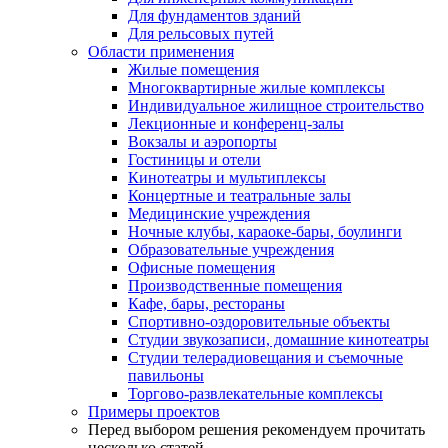
Для фундаментов зданий
Для рельсовых путей
Области применения
Жилые помещения
Многоквартирные жилые комплексы
Индивидуальное жилищное строительство
Лекционные и конференц-залы
Вокзалы и аэропорты
Гостиницы и отели
Кинотеатры и мультиплексы
Концертные и театральные залы
Медицинские учреждения
Ночные клубы, караоке-бары, боулинги
Образовательные учреждения
Офисные помещения
Производственные помещения
Кафе, бары, рестораны
Спортивно-оздоровительные объекты
Студии звукозаписи, домашние кинотеатры
Студии телерадиовещания и съемочные
павильоны
Торгово-развлекательные комплексы
Примеры проектов
Перед выбором решения рекомендуем прочитать
несколько статей