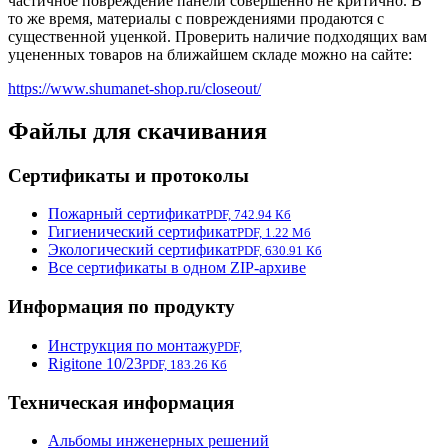
частичное повреждение панели совершенно не критично. В
то же время, материалы с повреждениями продаются с
существенной уценкой. Проверить наличие подходящих вам
уцененных товаров на ближайшем складе можно на сайте:
https://www.shumanet-shop.ru/closeout/
Файлы для скачивания
Сертификаты и протоколы
Пожарный сертификат
PDF, 742.94 Кб
Гигиенический сертификат
PDF, 1.22 Мб
Экологический сертификат
PDF, 630.91 Кб
Все сертификаты в одном ZIP-архиве
Информация по продукту
Инструкция по монтажу
PDF,
Rigitone 10/23
PDF, 183.26 Кб
Техническая информация
Альбомы инженерных решений