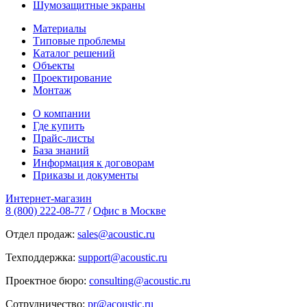
Шумозащитные экраны
Материалы
Типовые проблемы
Каталог решений
Объекты
Проектирование
Монтаж
О компании
Где купить
Прайс-листы
База знаний
Информация к договорам
Приказы и документы
Интернет-магазин
8 (800) 222-08-77
/
Офис в Москве
Отдел продаж:
sales@acoustic.ru
Техподдержка:
support@acoustic.ru
Проектное бюро:
consulting@acoustic.ru
Сотрудничество:
pr@acoustic.ru