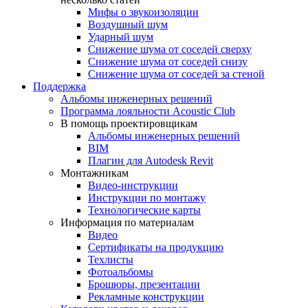
Мифы о звукоизоляции
Воздушный шум
Ударный шум
Снижение шума от соседей сверху
Снижение шума от соседей снизу
Снижение шума от соседей за стеной
Поддержка
Альбомы инженерных решений
Программа лояльности Acoustic Club
В помощь проектировщикам
Альбомы инженерных решений
BIM
Плагин для Autodesk Revit
Монтажникам
Видео-инструкции
Инструкции по монтажу
Технологические карты
Информация по материалам
Видео
Сертификаты на продукцию
Техлисты
Фотоальбомы
Брошюры, презентации
Рекламные конструкции