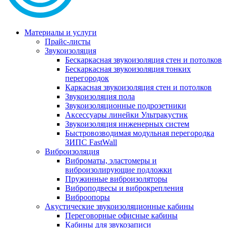
Материалы и услуги
Прайс-листы
Звукоизоляция
Бескаркасная звукоизоляция стен и потолков
Бескаркасная звукоизоляция тонких
перегородок
Каркасная звукоизоляция стен и потолков
Звукоизоляция пола
Звукоизоляционные подрозетники
Аксессуары линейки Ультракустик
Звукоизоляция инженерных систем
Быстровозводимая модульная перегородка
ЗИПС FastWall
Виброизоляция
Виброматы, эластомеры и
виброизолирующие подложки
Пружинные виброизоляторы
Виброподвесы и виброкрепления
Виброопоры
Акустические звукоизоляционные кабины
Переговорные офисные кабины
Кабины для звукозаписи