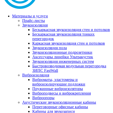
Материалы и услуги
Прайс-листы
Звукоизоляция
Бескаркасная звукоизоляция стен и потолков
Бескаркасная звукоизоляция тонких
перегородок
Каркасная звукоизоляция стен и потолков
Звукоизоляция пола
Звукоизоляционные подрозетники
Аксессуары линейки Ультракустик
Звукоизоляция инженерных систем
Быстровозводимая модульная перегородка
ЗИПС FastWall
Виброизоляция
Виброматы, эластомеры и
виброизолирующие подложки
Пружинные виброизоляторы
Виброподвесы и виброкрепления
Виброопоры
Акустические звукоизоляционные кабины
Переговорные офисные кабины
Кабины для звукозаписи