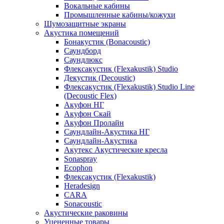
Вокальные кабины
Промышленные кабины/кожухи
Шумозащитные экраны
Акустика помещений
Бонакустик (Bonacoustic)
Саундборд
Саундлюкс
Флексакустик (Flexakustik) Studio
Декустик (Decoustic)
Флексакустик (Flexakustik) Studio Line
(Decoustic Flex)
Акуфон НГ
Акуфон Скай
Акуфон Пролайн
Саундлайн-Акустика НГ
Саундлайн-Акустика
Акутекс Акустические кресла
Sonaspray
Ecophon
Флексакустик (Flexakustik)
Heradesign
CARA
Sonacoustic
Акустические раковины
Уцененные товары