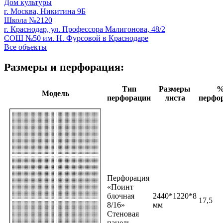
Дом культуры
г. Москва, Никитина 9Б
Школа №2120
г. Краснодар, ул. Профессора Малигонова, 48/2
СОШ №50 им. Н. Фурсовой в Краснодаре
Все объекты
Размеры и перфорация:
Тип
Размеры
Модель
перфорации
листа
перфо
Перфорация
«Поинт
блочная
2440*1220*8
17,5
8/16»
мм
Стеновая
панель