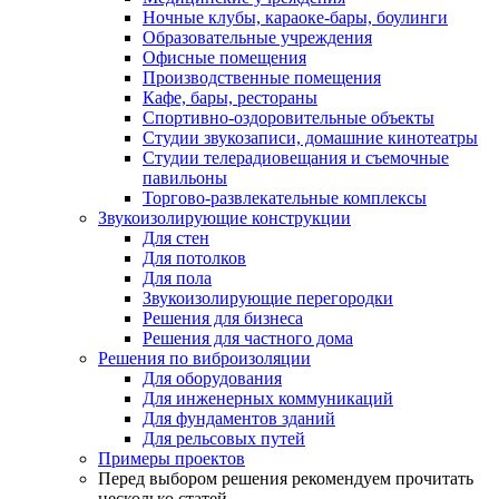
Ночные клубы, караоке-бары, боулинги
Образовательные учреждения
Офисные помещения
Производственные помещения
Кафе, бары, рестораны
Спортивно-оздоровительные объекты
Студии звукозаписи, домашние кинотеатры
Студии телерадиовещания и съемочные
павильоны
Торгово-развлекательные комплексы
Звукоизолирующие конструкции
Для стен
Для потолков
Для пола
Звукоизолирующие перегородки
Решения для бизнеса
Решения для частного дома
Решения по виброизоляции
Для оборудования
Для инженерных коммуникаций
Для фундаментов зданий
Для рельсовых путей
Примеры проектов
Перед выбором решения рекомендуем прочитать
несколько статей