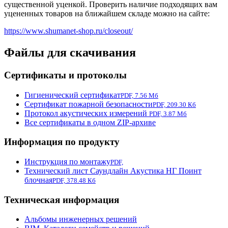
существенной уценкой. Проверить наличие подходящих вам
уцененных товаров на ближайшем складе можно на сайте:
https://www.shumanet-shop.ru/closeout/
Файлы для скачивания
Сертификаты и протоколы
Гигиенический сертификат
PDF, 7.56 Мб
Сертификат пожарной безопасности
PDF, 209.30 Кб
Протокол акустических измерений
PDF, 3.87 Мб
Все сертификаты в одном ZIP-архиве
Информация по продукту
Инструкция по монтажу
PDF,
Технический лист Саундлайн Акустика НГ Поинт
блочная
PDF, 378.48 Кб
Техническая информация
Альбомы инженерных решений