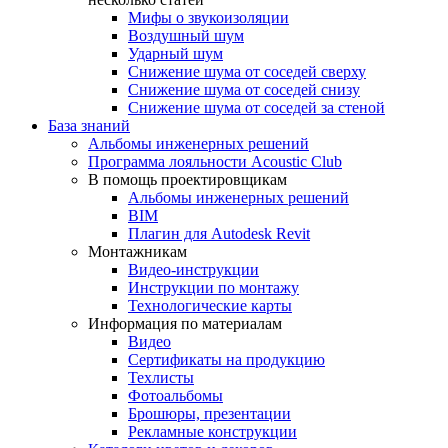
Мифы о звукоизоляции
Воздушный шум
Ударный шум
Снижение шума от соседей сверху
Снижение шума от соседей снизу
Снижение шума от соседей за стеной
База знаний
Альбомы инженерных решений
Программа лояльности Acoustic Club
В помощь проектировщикам
Альбомы инженерных решений
BIM
Плагин для Autodesk Revit
Монтажникам
Видео-инструкции
Инструкции по монтажу
Технологические карты
Информация по материалам
Видео
Сертификаты на продукцию
Техлисты
Фотоальбомы
Брошюры, презентации
Рекламные конструкции