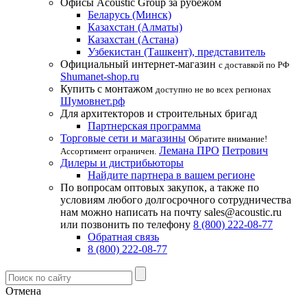
Офисы Acoustic Group за рубежом
Беларусь (Минск)
Казахстан (Алматы)
Казахстан (Астана)
Узбекистан (Ташкент), представитель
Официальный интернет-магазин
с доставкой по РФ
Shumanet-shop.ru
Купить с монтажом
доступно не во всех регионах
Шумовнет.рф
Для архитекторов и строительных бригад
Партнерская программа
Торговые сети и магазины
Обратите внимание!
Лемана ПРО
Петрович
Ассортимент ограничен.
Дилеры и дистрибьюторы
Найдите партнера в вашем регионе
По вопросам оптовых закупок, а также по
условиям любого долгосрочного сотрудничества
нам можно написать на почту sales@acoustic.ru
или позвонить по телефону
8 (800) 222-08-77
Обратная связь
8 (800) 222-08-77
Отмена