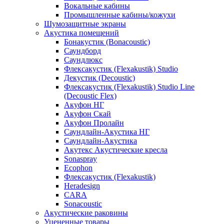
Вокальные кабины
Промышленные кабины/кожухи
Шумозащитные экраны
Акустика помещений
Бонакустик (Bonacoustic)
Саундборд
Саундлюкс
Флексакустик (Flexakustik) Studio
Декустик (Decoustic)
Флексакустик (Flexakustik) Studio Line
(Decoustic Flex)
Акуфон НГ
Акуфон Скай
Акуфон Пролайн
Саундлайн-Акустика НГ
Саундлайн-Акустика
Акутекс Акустические кресла
Sonaspray
Ecophon
Флексакустик (Flexakustik)
Heradesign
CARA
Sonacoustic
Акустические раковины
Уцененные товары