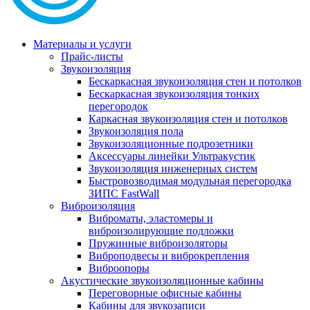
Материалы и услуги
Прайс-листы
Звукоизоляция
Бескаркасная звукоизоляция стен и потолков
Бескаркасная звукоизоляция тонких
перегородок
Каркасная звукоизоляция стен и потолков
Звукоизоляция пола
Звукоизоляционные подрозетники
Аксессуары линейки Ультракустик
Звукоизоляция инженерных систем
Быстровозводимая модульная перегородка
ЗИПС FastWall
Виброизоляция
Виброматы, эластомеры и
виброизолирующие подложки
Пружинные виброизоляторы
Виброподвесы и виброкрепления
Виброопоры
Акустические звукоизоляционные кабины
Переговорные офисные кабины
Кабины для звукозаписи