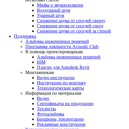
Мифы о звукоизоляции
Воздушный шум
Ударный шум
Снижение шума от соседей сверху
Снижение шума от соседей снизу
Снижение шума от соседей за стеной
Поддержка
Альбомы инженерных решений
Программа лояльности Acoustic Club
В помощь проектировщикам
Альбомы инженерных решений
BIM
Плагин для Autodesk Revit
Монтажникам
Видео-инструкции
Инструкции по монтажу
Технологические карты
Информация по материалам
Видео
Сертификаты на продукцию
Техлисты
Фотоальбомы
Брошюры, презентации
Рекламные конструкции