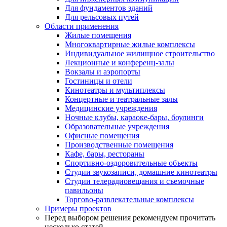
Для фундаментов зданий
Для рельсовых путей
Области применения
Жилые помещения
Многоквартирные жилые комплексы
Индивидуальное жилищное строительство
Лекционные и конференц-залы
Вокзалы и аэропорты
Гостиницы и отели
Кинотеатры и мультиплексы
Концертные и театральные залы
Медицинские учреждения
Ночные клубы, караоке-бары, боулинги
Образовательные учреждения
Офисные помещения
Производственные помещения
Кафе, бары, рестораны
Спортивно-оздоровительные объекты
Студии звукозаписи, домашние кинотеатры
Студии телерадиовещания и съемочные
павильоны
Торгово-развлекательные комплексы
Примеры проектов
Перед выбором решения рекомендуем прочитать
несколько статей