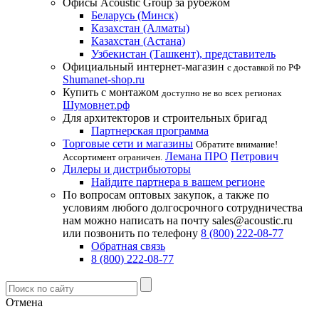
Офисы Acoustic Group за рубежом
Беларусь (Минск)
Казахстан (Алматы)
Казахстан (Астана)
Узбекистан (Ташкент), представитель
Официальный интернет-магазин
с доставкой по РФ
Shumanet-shop.ru
Купить с монтажом
доступно не во всех регионах
Шумовнет.рф
Для архитекторов и строительных бригад
Партнерская программа
Торговые сети и магазины
Обратите внимание!
Лемана ПРО
Петрович
Ассортимент ограничен.
Дилеры и дистрибьюторы
Найдите партнера в вашем регионе
По вопросам оптовых закупок, а также по
условиям любого долгосрочного сотрудничества
нам можно написать на почту sales@acoustic.ru
или позвонить по телефону
8 (800) 222-08-77
Обратная связь
8 (800) 222-08-77
Отмена