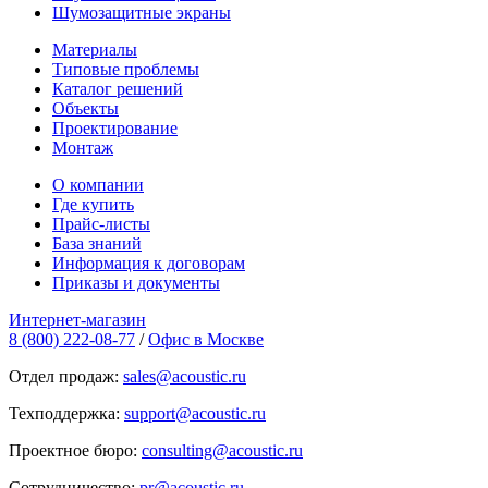
Шумозащитные экраны
Материалы
Типовые проблемы
Каталог решений
Объекты
Проектирование
Монтаж
О компании
Где купить
Прайс-листы
База знаний
Информация к договорам
Приказы и документы
Интернет-магазин
8 (800) 222-08-77
/
Офис в Москве
Отдел продаж:
sales@acoustic.ru
Техподдержка:
support@acoustic.ru
Проектное бюро:
consulting@acoustic.ru
Сотрудничество:
pr@acoustic.ru