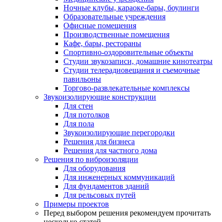
Ночные клубы, караоке-бары, боулинги
Образовательные учреждения
Офисные помещения
Производственные помещения
Кафе, бары, рестораны
Спортивно-оздоровительные объекты
Студии звукозаписи, домашние кинотеатры
Студии телерадиовещания и съемочные
павильоны
Торгово-развлекательные комплексы
Звукоизолирующие конструкции
Для стен
Для потолков
Для пола
Звукоизолирующие перегородки
Решения для бизнеса
Решения для частного дома
Решения по виброизоляции
Для оборудования
Для инженерных коммуникаций
Для фундаментов зданий
Для рельсовых путей
Примеры проектов
Перед выбором решения рекомендуем прочитать
несколько статей