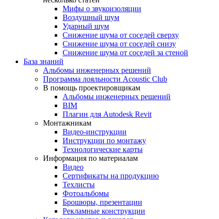
Мифы о звукоизоляции
Воздушный шум
Ударный шум
Снижение шума от соседей сверху
Снижение шума от соседей снизу
Снижение шума от соседей за стеной
База знаний
Альбомы инженерных решений
Программа лояльности Acoustic Club
В помощь проектировщикам
Альбомы инженерных решений
BIM
Плагин для Autodesk Revit
Монтажникам
Видео-инструкции
Инструкции по монтажу
Технологические карты
Информация по материалам
Видео
Сертификаты на продукцию
Техлисты
Фотоальбомы
Брошюры, презентации
Рекламные конструкции