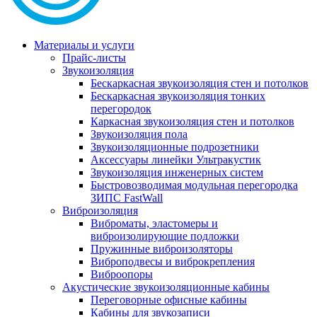
Материалы и услуги
Прайс-листы
Звукоизоляция
Бескаркасная звукоизоляция стен и потолков
Бескаркасная звукоизоляция тонких
перегородок
Каркасная звукоизоляция стен и потолков
Звукоизоляция пола
Звукоизоляционные подрозетники
Аксессуары линейки Ультракустик
Звукоизоляция инженерных систем
Быстровозводимая модульная перегородка
ЗИПС FastWall
Виброизоляция
Виброматы, эластомеры и
виброизолирующие подложки
Пружинные виброизоляторы
Виброподвесы и виброкрепления
Виброопоры
Акустические звукоизоляционные кабины
Переговорные офисные кабины
Кабины для звукозаписи