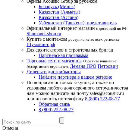
Офисы Acoustic Group за рубежом
Беларусь (Минск)
Казахстан (Алматы)
Казахстан (Астана)
Узбекистан (Ташкент), представитель
Официальный интернет-магазин
с доставкой по РФ
Shumanet-shop.ru
Купить с монтажом
доступно не во всех регионах
Шумовнет.рф
Для архитекторов и строительных бригад
Партнерская программа
Торговые сети и магазины
Обратите внимание!
Лемана ПРО
Петрович
Ассортимент ограничен.
Дилеры и дистрибьюторы
Найдите партнера в вашем регионе
По вопросам оптовых закупок, а также по
условиям любого долгосрочного сотрудничества
нам можно написать на почту sales@acoustic.ru
или позвонить по телефону
8 (800) 222-08-77
Обратная связь
8 (800) 222-08-77
Отмена