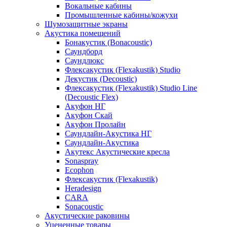
Вокальные кабины
Промышленные кабины/кожухи
Шумозащитные экраны
Акустика помещений
Бонакустик (Bonacoustic)
Саундборд
Саундлюкс
Флексакустик (Flexakustik) Studio
Декустик (Decoustic)
Флексакустик (Flexakustik) Studio Line
(Decoustic Flex)
Акуфон НГ
Акуфон Скай
Акуфон Пролайн
Саундлайн-Акустика НГ
Саундлайн-Акустика
Акутекс Акустические кресла
Sonaspray
Ecophon
Флексакустик (Flexakustik)
Heradesign
CARA
Sonacoustic
Акустические раковины
Уцененные товары