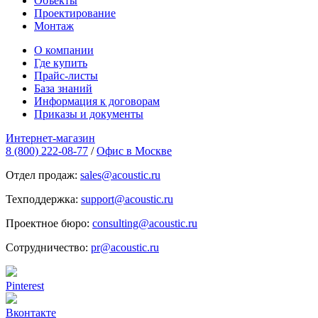
Объекты
Проектирование
Монтаж
О компании
Где купить
Прайс-листы
База знаний
Информация к договорам
Приказы и документы
Интернет-магазин
8 (800) 222-08-77
/
Офис в Москве
Отдел продаж:
sales@acoustic.ru
Техподдержка:
support@acoustic.ru
Проектное бюро:
consulting@acoustic.ru
Сотрудничество:
pr@acoustic.ru
Pinterest
Вконтакте