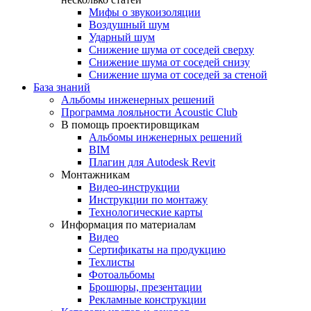
Мифы о звукоизоляции
Воздушный шум
Ударный шум
Снижение шума от соседей сверху
Снижение шума от соседей снизу
Снижение шума от соседей за стеной
База знаний
Альбомы инженерных решений
Программа лояльности Acoustic Club
В помощь проектировщикам
Альбомы инженерных решений
BIM
Плагин для Autodesk Revit
Монтажникам
Видео-инструкции
Инструкции по монтажу
Технологические карты
Информация по материалам
Видео
Сертификаты на продукцию
Техлисты
Фотоальбомы
Брошюры, презентации
Рекламные конструкции