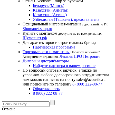
Офисы Acoustic Group за рубежом
Беларусь (Минск)
Казахстан (Алматы)
Казахстан (Астана)
Узбекистан (Ташкент), представитель
Официальный интернет-магазин
с доставкой по РФ
Shumanet-shop.ru
Купить с монтажом
доступно не во всех регионах
Шумовнет.рф
Для архитекторов и строительных бригад
Партнерская программа
Торговые сети и магазины
Обратите внимание!
Лемана ПРО
Петрович
Ассортимент ограничен.
Дилеры и дистрибьюторы
Найдите партнера в вашем регионе
По вопросам оптовых закупок, а также по
условиям любого долгосрочного сотрудничества
нам можно написать на почту sales@acoustic.ru
или позвонить по телефону
8 (800) 222-08-77
Обратная связь
8 (800) 222-08-77
Отмена