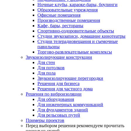
Ночные клубы, караоке-бары, боулинги
Образовательные учреждения
Офисные помещения
Производственные помещения
Кафе, бары, рестораны
Спортивно-оздоровительные объекты
Студии звукозаписи, домашние кинотеатры
Студии телерадиовещания и съемочные
павильоны
Торгово-развлекательные комплексы
Звукоизолирующие конструкции
Для стен
Для потолков
Для пола
Звукоизолирующие перегородки
Решения для бизнеса
Решения для частного дома
Решения по виброизоляции
Для оборудования
Для инженерных коммуникаций
Для фундаментов зданий
Для рельсовых путей
Примеры проектов
Перед выбором решения рекомендуем прочитать
несколько статей