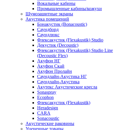
Вокальные кабины
Промышленные кабины/кожухи
Шумозащитные экраны
Акустика помещений
Бонакустик (Bonacoustic)
Саундборд
Саундлюкс
Флексакустик (Flexakustik) Studio
Декустик (Decoustic)
Флексакустик (Flexakustik) Studio Line
(Decoustic Flex)
Акуфон НГ
Акуфон Скай
Акуфон Пролайн
Саундлайн-Акустика НГ
Саундлайн-Акустика
Акутекс Акустические кресла
Sonaspray
Ecophon
Флексакустик (Flexakustik)
Heradesign
CARA
Sonacoustic
Акустические раковины
Уцененные товары