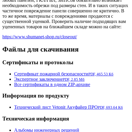
любых панелей, ГКЛ/ГВЛ, ЗИПСов обязательно возникает
необходимость обрезки под размеры стен. И в таких ситуацих
частичное повреждение панели совершенно не критично. В
то же время, материалы с повреждениями продаются с
существенной уценкой. Проверить наличие подходящих вам
уцененных товаров на ближайшем складе можно на сайте:
https://www.shumanet-shop.ru/closeout/
Файлы для скачивания
Сертификаты и протоколы
Сертификат пожарной безопасности
PDF, 465.53 Кб
Экспертное заключение
PDF, 2.85 Мб
Все сертификаты в одном ZIP-архиве
Информация по продукту
Технический лист Vetonit Акуфайер ПРО
PDF, 693.64 Кб
Техническая информация
Альбомы инженерных решений