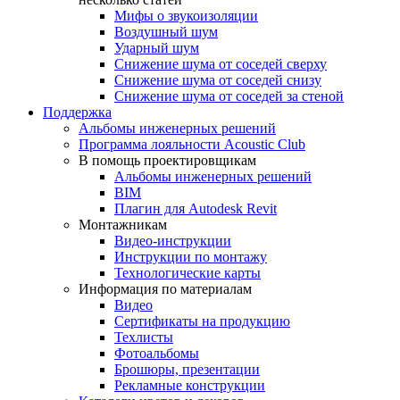
Мифы о звукоизоляции
Воздушный шум
Ударный шум
Снижение шума от соседей сверху
Снижение шума от соседей снизу
Снижение шума от соседей за стеной
Поддержка
Альбомы инженерных решений
Программа лояльности Acoustic Club
В помощь проектировщикам
Альбомы инженерных решений
BIM
Плагин для Autodesk Revit
Монтажникам
Видео-инструкции
Инструкции по монтажу
Технологические карты
Информация по материалам
Видео
Сертификаты на продукцию
Техлисты
Фотоальбомы
Брошюры, презентации
Рекламные конструкции