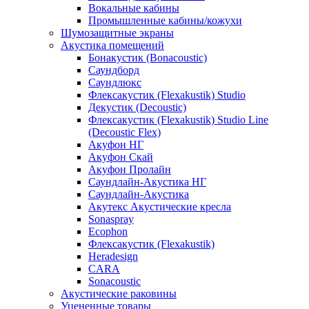
Вокальные кабины
Промышленные кабины/кожухи
Шумозащитные экраны
Акустика помещений
Бонакустик (Bonacoustic)
Саундборд
Саундлюкс
Флексакустик (Flexakustik) Studio
Декустик (Decoustic)
Флексакустик (Flexakustik) Studio Line
(Decoustic Flex)
Акуфон НГ
Акуфон Скай
Акуфон Пролайн
Саундлайн-Акустика НГ
Саундлайн-Акустика
Акутекс Акустические кресла
Sonaspray
Ecophon
Флексакустик (Flexakustik)
Heradesign
CARA
Sonacoustic
Акустические раковины
Уцененные товары