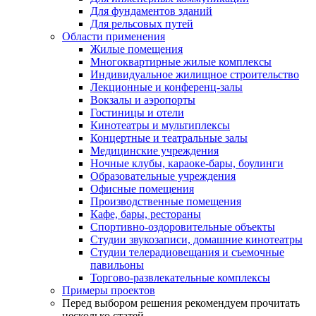
Для фундаментов зданий
Для рельсовых путей
Области применения
Жилые помещения
Многоквартирные жилые комплексы
Индивидуальное жилищное строительство
Лекционные и конференц-залы
Вокзалы и аэропорты
Гостиницы и отели
Кинотеатры и мультиплексы
Концертные и театральные залы
Медицинские учреждения
Ночные клубы, караоке-бары, боулинги
Образовательные учреждения
Офисные помещения
Производственные помещения
Кафе, бары, рестораны
Спортивно-оздоровительные объекты
Студии звукозаписи, домашние кинотеатры
Студии телерадиовещания и съемочные
павильоны
Торгово-развлекательные комплексы
Примеры проектов
Перед выбором решения рекомендуем прочитать
несколько статей