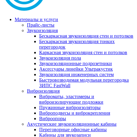
Материалы и услуги
Прайс-листы
Звукоизоляция
Бескаркасная звукоизоляция стен и потолков
Бескаркасная звукоизоляция тонких
перегородок
Каркасная звукоизоляция стен и потолков
Звукоизоляция пола
Звукоизоляционные подрозетники
Аксессуары линейки Ультракустик
Звукоизоляция инженерных систем
Быстровозводимая модульная перегородка
ЗИПС FastWall
Виброизоляция
Виброматы, эластомеры и
виброизолирующие подложки
Пружинные виброизоляторы
Виброподвесы и виброкрепления
Виброопоры
Акустические звукоизоляционные кабины
Переговорные офисные кабины
Кабины для звукозаписи