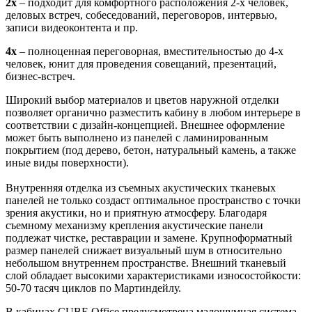
2x
– подходит для комфортного расположения 2-х человек,
деловых встреч, собеседований, переговоров, интервью,
записи видеоконтента и пр.
4x
– полноценная переговорная, вместительностью до 4-х
человек, юнит для проведения совещаний, презентаций,
бизнес-встреч.
Широкий выбор материалов и цветов наружной отделки
позволяет органично разместить кабину в любом интерьере в
соответствии с дизайн-концепцией. Внешнее оформление
может быть выполнено из панелей с ламинированным
покрытием (под дерево, бетон, натуральный камень, а также
иные виды поверхности).
Внутренняя отделка из съемных акустических тканевых
панелей не только создаст оптимальное пространство с точки
зрения акустики, но и приятную атмосферу. Благодаря
съемному механизму крепления акустические панели
подлежат чистке, реставрации и замене. Крупноформатный
размер панелей снижает визуальный шум в относительно
небольшом внутреннем пространстве. Внешний тканевый
слой обладает высокими характеристиками износостойкости:
50-70 тасяч циклов по Мартиндейлу.
В кабинах CUBE Office предусмотрена малошумная система