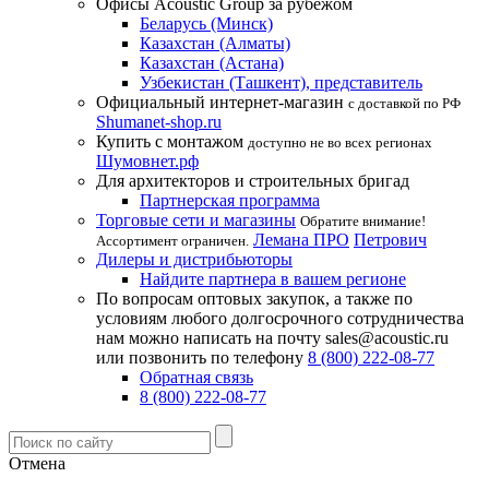
Офисы Acoustic Group за рубежом
Беларусь (Минск)
Казахстан (Алматы)
Казахстан (Астана)
Узбекистан (Ташкент), представитель
Официальный интернет-магазин
с доставкой по РФ
Shumanet-shop.ru
Купить с монтажом
доступно не во всех регионах
Шумовнет.рф
Для архитекторов и строительных бригад
Партнерская программа
Торговые сети и магазины
Обратите внимание!
Лемана ПРО
Петрович
Ассортимент ограничен.
Дилеры и дистрибьюторы
Найдите партнера в вашем регионе
По вопросам оптовых закупок, а также по
условиям любого долгосрочного сотрудничества
нам можно написать на почту sales@acoustic.ru
или позвонить по телефону
8 (800) 222-08-77
Обратная связь
8 (800) 222-08-77
Отмена