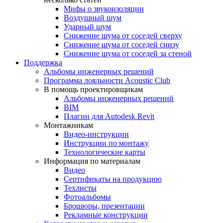
Мифы о звукоизоляции
Воздушный шум
Ударный шум
Снижение шума от соседей сверху
Снижение шума от соседей снизу
Снижение шума от соседей за стеной
Поддержка
Альбомы инженерных решений
Программа лояльности Acoustic Club
В помощь проектировщикам
Альбомы инженерных решений
BIM
Плагин для Autodesk Revit
Монтажникам
Видео-инструкции
Инструкции по монтажу
Технологические карты
Информация по материалам
Видео
Сертификаты на продукцию
Техлисты
Фотоальбомы
Брошюры, презентации
Рекламные конструкции