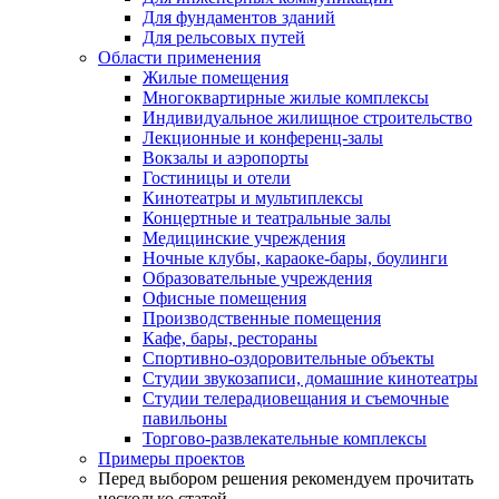
Для фундаментов зданий
Для рельсовых путей
Области применения
Жилые помещения
Многоквартирные жилые комплексы
Индивидуальное жилищное строительство
Лекционные и конференц-залы
Вокзалы и аэропорты
Гостиницы и отели
Кинотеатры и мультиплексы
Концертные и театральные залы
Медицинские учреждения
Ночные клубы, караоке-бары, боулинги
Образовательные учреждения
Офисные помещения
Производственные помещения
Кафе, бары, рестораны
Спортивно-оздоровительные объекты
Студии звукозаписи, домашние кинотеатры
Студии телерадиовещания и съемочные
павильоны
Торгово-развлекательные комплексы
Примеры проектов
Перед выбором решения рекомендуем прочитать
несколько статей