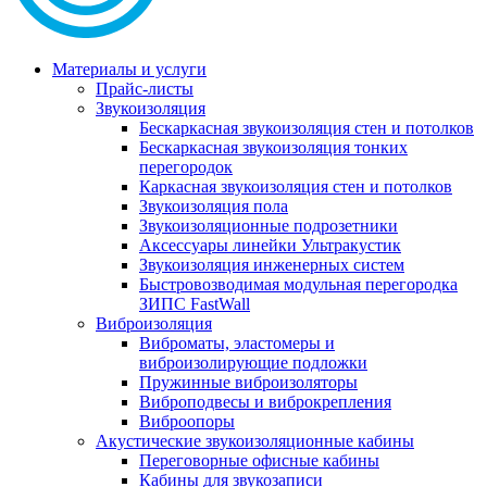
Материалы и услуги
Прайс-листы
Звукоизоляция
Бескаркасная звукоизоляция стен и потолков
Бескаркасная звукоизоляция тонких
перегородок
Каркасная звукоизоляция стен и потолков
Звукоизоляция пола
Звукоизоляционные подрозетники
Аксессуары линейки Ультракустик
Звукоизоляция инженерных систем
Быстровозводимая модульная перегородка
ЗИПС FastWall
Виброизоляция
Виброматы, эластомеры и
виброизолирующие подложки
Пружинные виброизоляторы
Виброподвесы и виброкрепления
Виброопоры
Акустические звукоизоляционные кабины
Переговорные офисные кабины
Кабины для звукозаписи