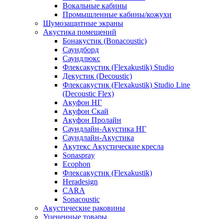
Вокальные кабины
Промышленные кабины/кожухи
Шумозащитные экраны
Акустика помещений
Бонакустик (Bonacoustic)
Саундборд
Саундлюкс
Флексакустик (Flexakustik) Studio
Декустик (Decoustic)
Флексакустик (Flexakustik) Studio Line
(Decoustic Flex)
Акуфон НГ
Акуфон Скай
Акуфон Пролайн
Саундлайн-Акустика НГ
Саундлайн-Акустика
Акутекс Акустические кресла
Sonaspray
Ecophon
Флексакустик (Flexakustik)
Heradesign
CARA
Sonacoustic
Акустические раковины
Уцененные товары