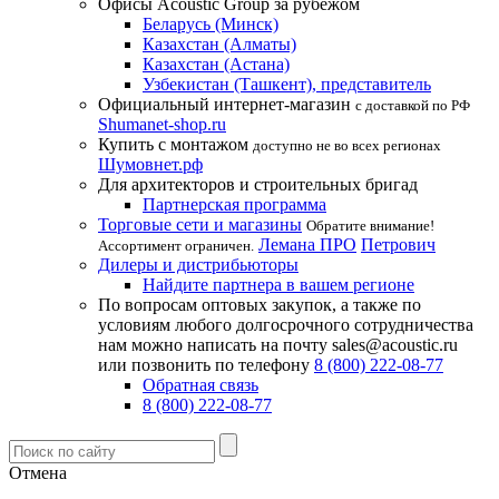
Офисы Acoustic Group за рубежом
Беларусь (Минск)
Казахстан (Алматы)
Казахстан (Астана)
Узбекистан (Ташкент), представитель
Официальный интернет-магазин
с доставкой по РФ
Shumanet-shop.ru
Купить с монтажом
доступно не во всех регионах
Шумовнет.рф
Для архитекторов и строительных бригад
Партнерская программа
Торговые сети и магазины
Обратите внимание!
Лемана ПРО
Петрович
Ассортимент ограничен.
Дилеры и дистрибьюторы
Найдите партнера в вашем регионе
По вопросам оптовых закупок, а также по
условиям любого долгосрочного сотрудничества
нам можно написать на почту sales@acoustic.ru
или позвонить по телефону
8 (800) 222-08-77
Обратная связь
8 (800) 222-08-77
Отмена