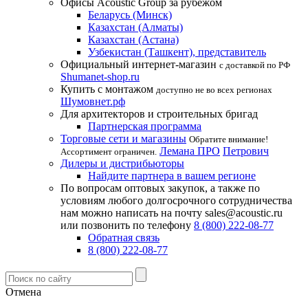
Офисы Acoustic Group за рубежом
Беларусь (Минск)
Казахстан (Алматы)
Казахстан (Астана)
Узбекистан (Ташкент), представитель
Официальный интернет-магазин
с доставкой по РФ
Shumanet-shop.ru
Купить с монтажом
доступно не во всех регионах
Шумовнет.рф
Для архитекторов и строительных бригад
Партнерская программа
Торговые сети и магазины
Обратите внимание!
Лемана ПРО
Петрович
Ассортимент ограничен.
Дилеры и дистрибьюторы
Найдите партнера в вашем регионе
По вопросам оптовых закупок, а также по
условиям любого долгосрочного сотрудничества
нам можно написать на почту sales@acoustic.ru
или позвонить по телефону
8 (800) 222-08-77
Обратная связь
8 (800) 222-08-77
Отмена