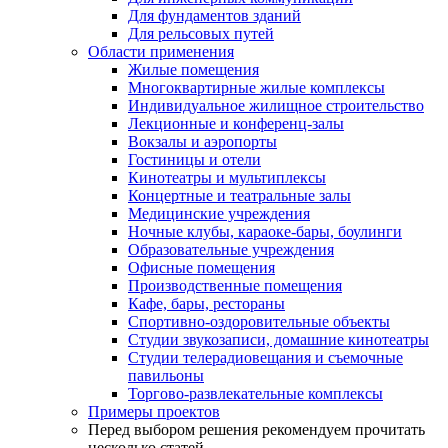
Для фундаментов зданий
Для рельсовых путей
Области применения
Жилые помещения
Многоквартирные жилые комплексы
Индивидуальное жилищное строительство
Лекционные и конференц-залы
Вокзалы и аэропорты
Гостиницы и отели
Кинотеатры и мультиплексы
Концертные и театральные залы
Медицинские учреждения
Ночные клубы, караоке-бары, боулинги
Образовательные учреждения
Офисные помещения
Производственные помещения
Кафе, бары, рестораны
Спортивно-оздоровительные объекты
Студии звукозаписи, домашние кинотеатры
Студии телерадиовещания и съемочные
павильоны
Торгово-развлекательные комплексы
Примеры проектов
Перед выбором решения рекомендуем прочитать
несколько статей