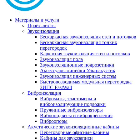
Материалы и услуги
Прайс-листы
Звукоизоляция
Бескаркасная звукоизоляция стен и потолков
Бескаркасная звукоизоляция тонких
перегородок
Каркасная звукоизоляция стен и потолков
Звукоизоляция пола
Звукоизоляционные подрозетники
Аксессуары линейки Ультракустик
Звукоизоляция инженерных систем
Быстровозводимая модульная перегородка
ЗИПС FastWall
Виброизоляция
Виброматы, эластомеры и
виброизолирующие подложки
Пружинные виброизоляторы
Виброподвесы и виброкрепления
Виброопоры
Акустические звукоизоляционные кабины
Переговорные офисные кабины
Кабины для звукозаписи