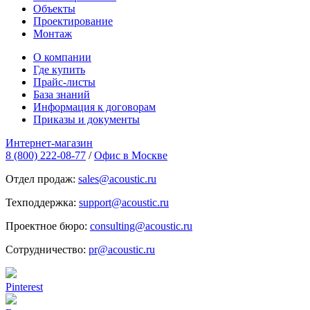
Объекты
Проектирование
Монтаж
О компании
Где купить
Прайс-листы
База знаний
Информация к договорам
Приказы и документы
Интернет-магазин
8 (800) 222-08-77
/
Офис в Москве
Отдел продаж:
sales@acoustic.ru
Техподдержка:
support@acoustic.ru
Проектное бюро:
consulting@acoustic.ru
Сотрудничество:
pr@acoustic.ru
Pinterest