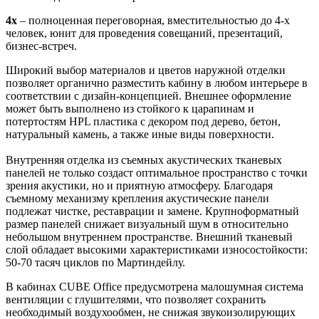
4x
– полноценная переговорная, вместительностью до 4-х
человек, юнит для проведения совещаний, презентаций,
бизнес-встреч.
Широкий выбор материалов и цветов наружной отделки
позволяет органично разместить кабину в любом интерьере в
соответствии с дизайн-концепцией. Внешнее оформление
может быть выполнено из стойкого к царапинам и
потертостям HPL пластика с декором под дерево, бетон,
натуральный камень, а также иные виды поверхности.
Внутренняя отделка из съемных акустических тканевых
панелей не только создаст оптимальное пространство с точки
зрения акустики, но и приятную атмосферу. Благодаря
съемному механизму крепления акустические панели
подлежат чистке, реставрации и замене. Крупноформатный
размер панелей снижает визуальный шум в относительно
небольшом внутреннем пространстве. Внешний тканевый
слой обладает высокими характеристиками износостойкости:
50-70 тасяч циклов по Мартиндейлу.
В кабинах CUBE Office предусмотрена малошумная система
вентиляции с глушителями, что позволяет сохранить
необходимый воздухообмен, не снижая звукоизолирующих