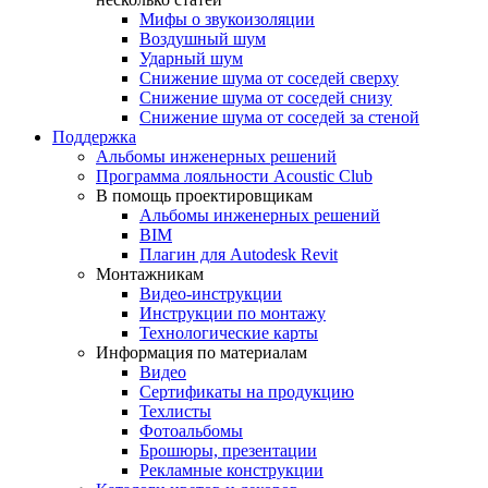
Мифы о звукоизоляции
Воздушный шум
Ударный шум
Снижение шума от соседей сверху
Снижение шума от соседей снизу
Снижение шума от соседей за стеной
Поддержка
Альбомы инженерных решений
Программа лояльности Acoustic Club
В помощь проектировщикам
Альбомы инженерных решений
BIM
Плагин для Autodesk Revit
Монтажникам
Видео-инструкции
Инструкции по монтажу
Технологические карты
Информация по материалам
Видео
Сертификаты на продукцию
Техлисты
Фотоальбомы
Брошюры, презентации
Рекламные конструкции