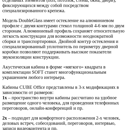
отдельных элементов (пол, потолок, стены, окна, двери),
фиксирующихся между собой посредством
специализированного крепежа.
Модель DoubleGlass имеет остекление на алюминиевом
профиле с двумя контурами стекол толщиной 4-6 мм по двум
сторонам. Алюминиевый профиль сохраняет относительную
легкость конструкции для возможности неоднократной
сборки и транспортировки. Двойной контур остекления и
специализированный уплотнитель по периметру дверной
коробки позволяют поддерживать высокие показатели
звукоизоляции конструкции.
Акустическая кабина в форме «мягкого» квадрата в
комплектации SOFT станет многофункциональным
украшением любого интерьера.
Кабины CUBE Office представлены в 3-х модификациях в
зависимости от размеров:
1x
– пространство внутри кабины рассчитано на удобное
размещение одного человека, для проведения телефонных
переговоров, онлайн-конференций и пр.
2x
– подходит для комфортного расположения 2-х человек,
деловых встреч, собеседований, переговоров, интервью,
записи видеоконтента и пр.