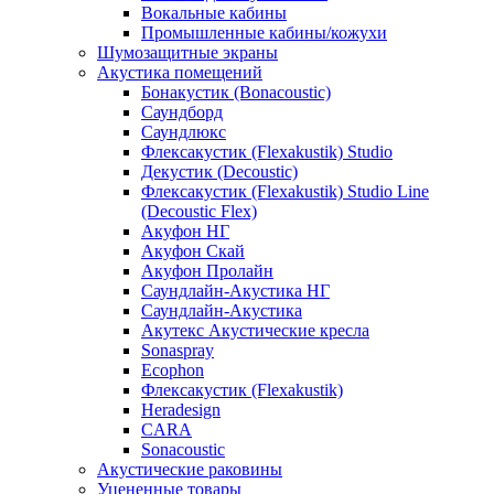
Вокальные кабины
Промышленные кабины/кожухи
Шумозащитные экраны
Акустика помещений
Бонакустик (Bonacoustic)
Саундборд
Саундлюкс
Флексакустик (Flexakustik) Studio
Декустик (Decoustic)
Флексакустик (Flexakustik) Studio Line
(Decoustic Flex)
Акуфон НГ
Акуфон Скай
Акуфон Пролайн
Саундлайн-Акустика НГ
Саундлайн-Акустика
Акутекс Акустические кресла
Sonaspray
Ecophon
Флексакустик (Flexakustik)
Heradesign
CARA
Sonacoustic
Акустические раковины
Уцененные товары