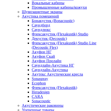
Вокальные кабины
Промышленные кабины/кожухи
Шумозащитные экраны
Акустика помещений
Бонакустик (Bonacoustic)
Саундборд
Саундлюкс
Флексакустик (Flexakustik) Studio
Декустик (Decoustic)
Флексакустик (Flexakustik) Studio Line
(Decoustic Flex)
Акуфон НГ
Акуфон Скай
Акуфон Пролайн
Саундлайн-Акустика НГ
Саундлайн-Акустика
Акутекс Акустические кресла
Sonaspray
Ecophon
Флексакустик (Flexakustik)
Heradesign
CARA
Sonacoustic
Акустические раковины
Уцененные товары