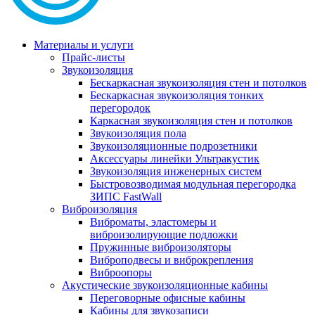
Материалы и услуги
Прайс-листы
Звукоизоляция
Бескаркасная звукоизоляция стен и потолков
Бескаркасная звукоизоляция тонких
перегородок
Каркасная звукоизоляция стен и потолков
Звукоизоляция пола
Звукоизоляционные подрозетники
Аксессуары линейки Ультракустик
Звукоизоляция инженерных систем
Быстровозводимая модульная перегородка
ЗИПС FastWall
Виброизоляция
Виброматы, эластомеры и
виброизолирующие подложки
Пружинные виброизоляторы
Виброподвесы и виброкрепления
Виброопоры
Акустические звукоизоляционные кабины
Переговорные офисные кабины
Кабины для звукозаписи