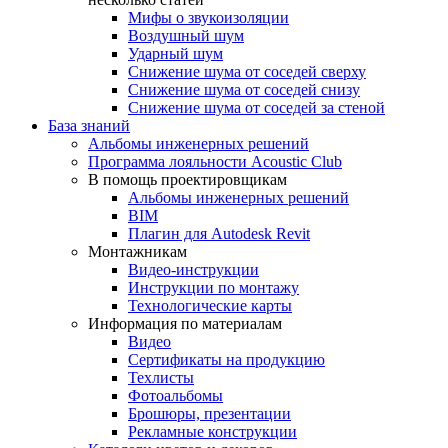
Мифы о звукоизоляции
Воздушный шум
Ударный шум
Снижение шума от соседей сверху
Снижение шума от соседей снизу
Снижение шума от соседей за стеной
База знаний
Альбомы инженерных решений
Программа лояльности Acoustic Club
В помощь проектировщикам
Альбомы инженерных решений
BIM
Плагин для Autodesk Revit
Монтажникам
Видео-инструкции
Инструкции по монтажу
Технологические карты
Информация по материалам
Видео
Сертификаты на продукцию
Техлисты
Фотоальбомы
Брошюры, презентации
Рекламные конструкции