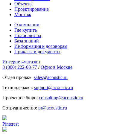
Объекты
Проектирование
Монтаж
О компании
Где купить
Прайс-листы
База знаний
Информация к договорам
Приказы и документы
Интернет-магазин
8 (800) 222-08-77
/
Офис в Москве
Отдел продаж:
sales@acoustic.ru
Техподдержка:
support@acoustic.ru
Проектное бюро:
consulting@acoustic.ru
Сотрудничество:
pr@acoustic.ru
Pinterest