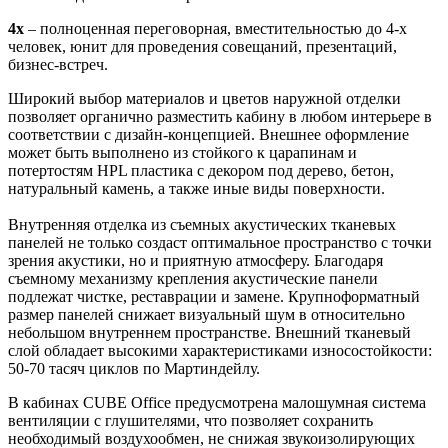
4x
– полноценная переговорная, вместительностью до 4-х
человек, юнит для проведения совещаний, презентаций,
бизнес-встреч.
Широкий выбор материалов и цветов наружной отделки
позволяет органично разместить кабину в любом интерьере в
соответствии с дизайн-концепцией. Внешнее оформление
может быть выполнено из стойкого к царапинам и
потертостям HPL пластика с декором под дерево, бетон,
натуральный камень, а также иные виды поверхности.
Внутренняя отделка из съемных акустических тканевых
панелей не только создаст оптимальное пространство с точки
зрения акустики, но и приятную атмосферу. Благодаря
съемному механизму крепления акустические панели
подлежат чистке, реставрации и замене. Крупноформатный
размер панелей снижает визуальный шум в относительно
небольшом внутреннем пространстве. Внешний тканевый
слой обладает высокими характеристиками износостойкости:
50-70 тасяч циклов по Мартиндейлу.
В кабинах CUBE Office предусмотрена малошумная система
вентиляции с глушителями, что позволяет сохранить
необходимый воздухообмен, не снижая звукоизолирующих