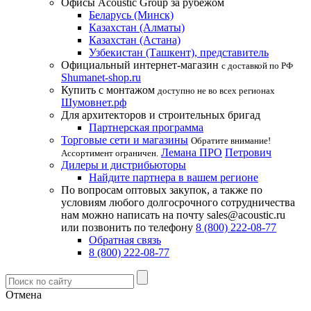
Офисы Acoustic Group за рубежом
Беларусь (Минск)
Казахстан (Алматы)
Казахстан (Астана)
Узбекистан (Ташкент), представитель
Официальный интернет-магазин
с доставкой по РФ
Shumanet-shop.ru
Купить с монтажом
доступно не во всех регионах
Шумовнет.рф
Для архитекторов и строительных бригад
Партнерская программа
Торговые сети и магазины
Обратите внимание!
Лемана ПРО
Петрович
Ассортимент ограничен.
Дилеры и дистрибьюторы
Найдите партнера в вашем регионе
По вопросам оптовых закупок, а также по
условиям любого долгосрочного сотрудничества
нам можно написать на почту sales@acoustic.ru
или позвонить по телефону
8 (800) 222-08-77
Обратная связь
8 (800) 222-08-77
Отмена