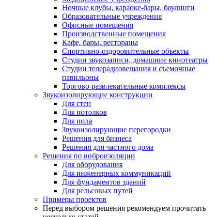
Ночные клубы, караоке-бары, боулинги
Образовательные учреждения
Офисные помещения
Производственные помещения
Кафе, бары, рестораны
Спортивно-оздоровительные объекты
Студии звукозаписи, домашние кинотеатры
Студии телерадиовещания и съемочные
павильоны
Торгово-развлекательные комплексы
Звукоизолирующие конструкции
Для стен
Для потолков
Для пола
Звукоизолирующие перегородки
Решения для бизнеса
Решения для частного дома
Решения по виброизоляции
Для оборудования
Для инженерных коммуникаций
Для фундаментов зданий
Для рельсовых путей
Примеры проектов
Перед выбором решения рекомендуем прочитать
несколько статей