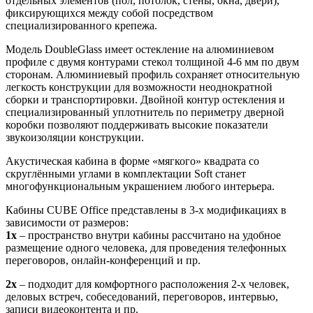
отдельных элементов (пол, потолок, стены, окна, двери),
фиксирующихся между собой посредством
специализированного крепежа.
Модель DoubleGlass имеет остекление на алюминиевом
профиле с двумя контурами стекол толщиной 4-6 мм по двум
сторонам. Алюминиевый профиль сохраняет относительную
легкость конструкции для возможности неоднократной
сборки и транспортировки. Двойной контур остекления и
специализированный уплотнитель по периметру дверной
коробки позволяют поддерживать высокие показатели
звукоизоляции конструкции.
Акустическая кабина в форме «мягкого» квадрата со
скруглёнными углами в комплектации Soft станет
многофункциональным украшением любого интерьера.
Кабины CUBE Office представлены в 3-х модификациях в
зависимости от размеров:
1x
– пространство внутри кабины рассчитано на удобное
размещение одного человека, для проведения телефонных
переговоров, онлайн-конференций и пр.
2x
– подходит для комфортного расположения 2-х человек,
деловых встреч, собеседований, переговоров, интервью,
записи видеоконтента и пр.