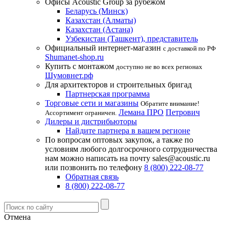
Офисы Acoustic Group за рубежом
Беларусь (Минск)
Казахстан (Алматы)
Казахстан (Астана)
Узбекистан (Ташкент), представитель
Официальный интернет-магазин
с доставкой по РФ
Shumanet-shop.ru
Купить с монтажом
доступно не во всех регионах
Шумовнет.рф
Для архитекторов и строительных бригад
Партнерская программа
Торговые сети и магазины
Обратите внимание!
Лемана ПРО
Петрович
Ассортимент ограничен.
Дилеры и дистрибьюторы
Найдите партнера в вашем регионе
По вопросам оптовых закупок, а также по
условиям любого долгосрочного сотрудничества
нам можно написать на почту sales@acoustic.ru
или позвонить по телефону
8 (800) 222-08-77
Обратная связь
8 (800) 222-08-77
Отмена