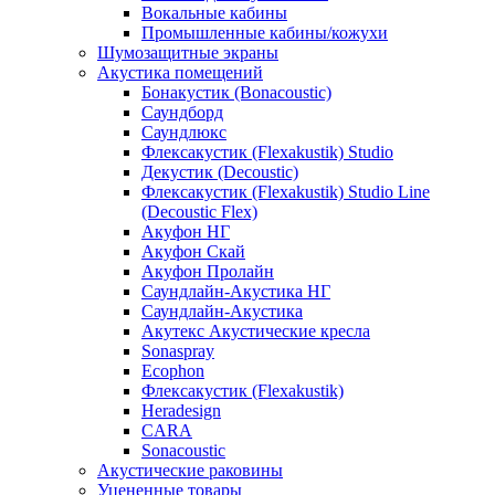
Вокальные кабины
Промышленные кабины/кожухи
Шумозащитные экраны
Акустика помещений
Бонакустик (Bonacoustic)
Саундборд
Саундлюкс
Флексакустик (Flexakustik) Studio
Декустик (Decoustic)
Флексакустик (Flexakustik) Studio Line
(Decoustic Flex)
Акуфон НГ
Акуфон Скай
Акуфон Пролайн
Саундлайн-Акустика НГ
Саундлайн-Акустика
Акутекс Акустические кресла
Sonaspray
Ecophon
Флексакустик (Flexakustik)
Heradesign
CARA
Sonacoustic
Акустические раковины
Уцененные товары