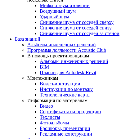
Мифы о звукоизоляции
Воздушный шум
Ударный шум
Снижение шума от соседей сверху
Снижение шума от соседей снизу
Снижение шума от соседей за стеной
База знаний
Альбомы инженерных решений
Программа лояльности Acoustic Club
В помощь проектировщикам
Альбомы инженерных решений
BIM
Плагин для Autodesk Revit
Монтажникам
Видео-инструкции
Инструкции по монтажу
Технологические карты
Информация по материалам
Видео
Сертификаты на продукцию
Техлисты
Фотоальбомы
Брошюры, презентации
Рекламные конструкции