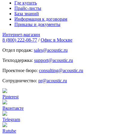
Где купить
Прайс-листы
База знаний
Информация к договорам
Приказы и документы
Интернет-магазин
8 (800) 222-08-77
/
Офис в Москве
Отдел продаж:
sales@acoustic.ru
Техподдержка:
support@acoustic.ru
Проектное бюро:
consulting@acoustic.ru
Сотрудничество:
pr@acoustic.ru
Pinterest
Вконтакте
Telegram
Rutube