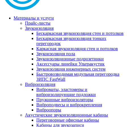
Материалы и услуги
Прайс-листы
Звукоизоляция
Бескаркасная звукоизоляция стен и потолков
Бескаркасная звукоизоляция тонких
перегородок
Каркасная звукоизоляция стен и потолков
Звукоизоляция пола
Звукоизоляционные подрозетники
Аксессуары линейки Ультракустик
Звукоизоляция инженерных систем
Быстровозводимая модульная перегородка
ЗИПС FastWall
Виброизоляция
Виброматы, эластомеры и
виброизолирующие подложки
Пружинные виброизоляторы
Виброподвесы и виброкрепления
Виброопоры
Акустические звукоизоляционные кабины
Переговорные офисные кабины
Кабины для звукозаписи