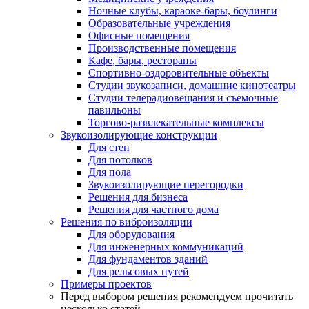
Ночные клубы, караоке-бары, боулинги
Образовательные учреждения
Офисные помещения
Производственные помещения
Кафе, бары, рестораны
Спортивно-оздоровительные объекты
Студии звукозаписи, домашние кинотеатры
Студии телерадиовещания и съемочные
павильоны
Торгово-развлекательные комплексы
Звукоизолирующие конструкции
Для стен
Для потолков
Для пола
Звукоизолирующие перегородки
Решения для бизнеса
Решения для частного дома
Решения по виброизоляции
Для оборудования
Для инженерных коммуникаций
Для фундаментов зданий
Для рельсовых путей
Примеры проектов
Перед выбором решения рекомендуем прочитать
несколько статей