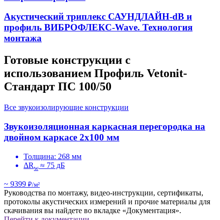
Акустический триплекс САУНДЛАЙН-dB и
профиль ВИБРОФЛЕКС-Wave. Технология
монтажа
Готовые конструкции с
использованием Профиль Vetonit-
Стандарт ПC 100/50
Все звукоизолирующие конструкции
Звукоизоляционная каркасная перегородка на
двойном каркасе 2х100 мм
Толщина: 268 мм
ΔR
≈ 75 дБ
w
~ 9399
₽/м²
Руководства по монтажу, видео-инструкции, сертификаты,
протоколы акустических измерений и прочие материалы для
скачивания вы найдете во вкладке «Документация».
Перейти к документации