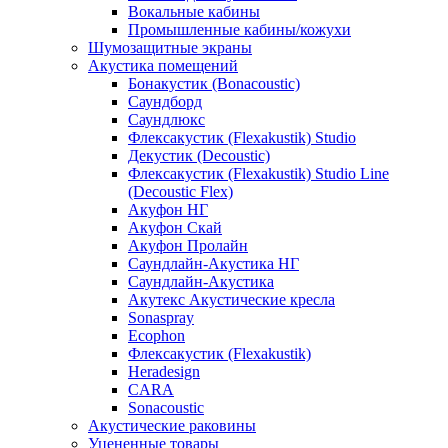
Вокальные кабины
Промышленные кабины/кожухи
Шумозащитные экраны
Акустика помещений
Бонакустик (Bonacoustic)
Саундборд
Саундлюкс
Флексакустик (Flexakustik) Studio
Декустик (Decoustic)
Флексакустик (Flexakustik) Studio Line
(Decoustic Flex)
Акуфон НГ
Акуфон Скай
Акуфон Пролайн
Саундлайн-Акустика НГ
Саундлайн-Акустика
Акутекс Акустические кресла
Sonaspray
Ecophon
Флексакустик (Flexakustik)
Heradesign
CARA
Sonacoustic
Акустические раковины
Уцененные товары