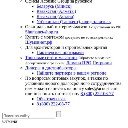
Офисы Acoustic Group за рубежом
Беларусь (Минск)
Казахстан (Алматы)
Казахстан (Астана)
Узбекистан (Ташкент), представитель
Официальный интернет-магазин
с доставкой по РФ
Shumanet-shop.ru
Купить с монтажом
доступно не во всех регионах
Шумовнет.рф
Для архитекторов и строительных бригад
Партнерская программа
Торговые сети и магазины
Обратите внимание!
Лемана ПРО
Петрович
Ассортимент ограничен.
Дилеры и дистрибьюторы
Найдите партнера в вашем регионе
По вопросам оптовых закупок, а также по
условиям любого долгосрочного сотрудничества
нам можно написать на почту sales@acoustic.ru
или позвонить по телефону
8 (800) 222-08-77
Обратная связь
8 (800) 222-08-77
Отмена