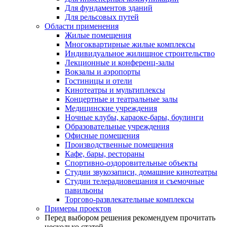
Для фундаментов зданий
Для рельсовых путей
Области применения
Жилые помещения
Многоквартирные жилые комплексы
Индивидуальное жилищное строительство
Лекционные и конференц-залы
Вокзалы и аэропорты
Гостиницы и отели
Кинотеатры и мультиплексы
Концертные и театральные залы
Медицинские учреждения
Ночные клубы, караоке-бары, боулинги
Образовательные учреждения
Офисные помещения
Производственные помещения
Кафе, бары, рестораны
Спортивно-оздоровительные объекты
Студии звукозаписи, домашние кинотеатры
Студии телерадиовещания и съемочные
павильоны
Торгово-развлекательные комплексы
Примеры проектов
Перед выбором решения рекомендуем прочитать
несколько статей