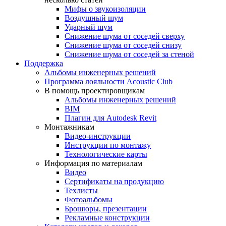
Мифы о звукоизоляции
Воздушный шум
Ударный шум
Снижение шума от соседей сверху
Снижение шума от соседей снизу
Снижение шума от соседей за стеной
Поддержка
Альбомы инженерных решений
Программа лояльности Acoustic Club
В помощь проектировщикам
Альбомы инженерных решений
BIM
Плагин для Autodesk Revit
Монтажникам
Видео-инструкции
Инструкции по монтажу
Технологические карты
Информация по материалам
Видео
Сертификаты на продукцию
Техлисты
Фотоальбомы
Брошюры, презентации
Рекламные конструкции