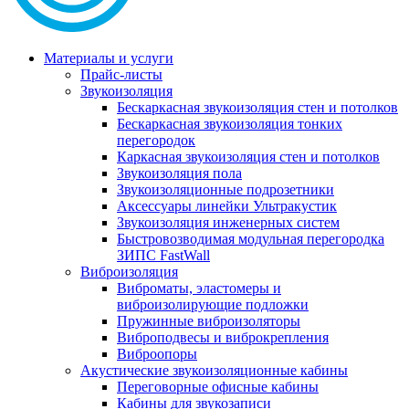
Материалы и услуги
Прайс-листы
Звукоизоляция
Бескаркасная звукоизоляция стен и потолков
Бескаркасная звукоизоляция тонких
перегородок
Каркасная звукоизоляция стен и потолков
Звукоизоляция пола
Звукоизоляционные подрозетники
Аксессуары линейки Ультракустик
Звукоизоляция инженерных систем
Быстровозводимая модульная перегородка
ЗИПС FastWall
Виброизоляция
Виброматы, эластомеры и
виброизолирующие подложки
Пружинные виброизоляторы
Виброподвесы и виброкрепления
Виброопоры
Акустические звукоизоляционные кабины
Переговорные офисные кабины
Кабины для звукозаписи