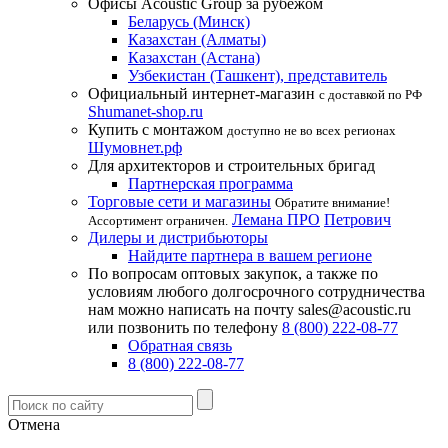
Офисы Acoustic Group за рубежом
Беларусь (Минск)
Казахстан (Алматы)
Казахстан (Астана)
Узбекистан (Ташкент), представитель
Официальный интернет-магазин
с доставкой по РФ
Shumanet-shop.ru
Купить с монтажом
доступно не во всех регионах
Шумовнет.рф
Для архитекторов и строительных бригад
Партнерская программа
Торговые сети и магазины
Обратите внимание!
Лемана ПРО
Петрович
Ассортимент ограничен.
Дилеры и дистрибьюторы
Найдите партнера в вашем регионе
По вопросам оптовых закупок, а также по
условиям любого долгосрочного сотрудничества
нам можно написать на почту sales@acoustic.ru
или позвонить по телефону
8 (800) 222-08-77
Обратная связь
8 (800) 222-08-77
Отмена