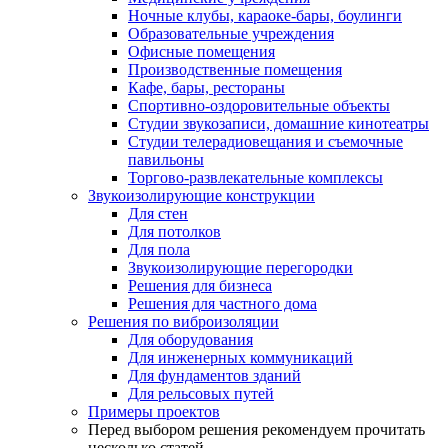
Ночные клубы, караоке-бары, боулинги
Образовательные учреждения
Офисные помещения
Производственные помещения
Кафе, бары, рестораны
Спортивно-оздоровительные объекты
Студии звукозаписи, домашние кинотеатры
Студии телерадиовещания и съемочные
павильоны
Торгово-развлекательные комплексы
Звукоизолирующие конструкции
Для стен
Для потолков
Для пола
Звукоизолирующие перегородки
Решения для бизнеса
Решения для частного дома
Решения по виброизоляции
Для оборудования
Для инженерных коммуникаций
Для фундаментов зданий
Для рельсовых путей
Примеры проектов
Перед выбором решения рекомендуем прочитать
несколько статей