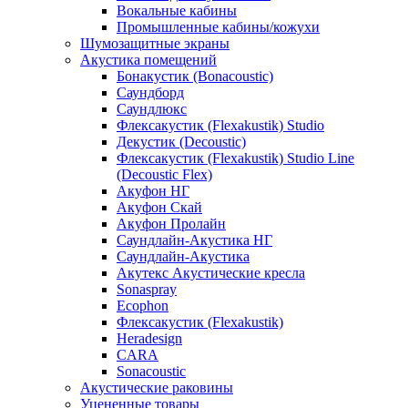
Вокальные кабины
Промышленные кабины/кожухи
Шумозащитные экраны
Акустика помещений
Бонакустик (Bonacoustic)
Саундборд
Саундлюкс
Флексакустик (Flexakustik) Studio
Декустик (Decoustic)
Флексакустик (Flexakustik) Studio Line
(Decoustic Flex)
Акуфон НГ
Акуфон Скай
Акуфон Пролайн
Саундлайн-Акустика НГ
Саундлайн-Акустика
Акутекс Акустические кресла
Sonaspray
Ecophon
Флексакустик (Flexakustik)
Heradesign
CARA
Sonacoustic
Акустические раковины
Уцененные товары