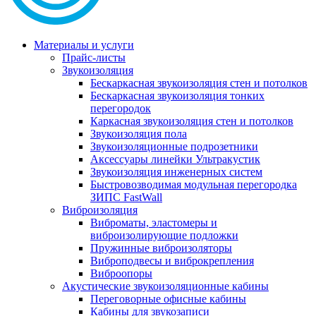
Материалы и услуги
Прайс-листы
Звукоизоляция
Бескаркасная звукоизоляция стен и потолков
Бескаркасная звукоизоляция тонких
перегородок
Каркасная звукоизоляция стен и потолков
Звукоизоляция пола
Звукоизоляционные подрозетники
Аксессуары линейки Ультракустик
Звукоизоляция инженерных систем
Быстровозводимая модульная перегородка
ЗИПС FastWall
Виброизоляция
Виброматы, эластомеры и
виброизолирующие подложки
Пружинные виброизоляторы
Виброподвесы и виброкрепления
Виброопоры
Акустические звукоизоляционные кабины
Переговорные офисные кабины
Кабины для звукозаписи