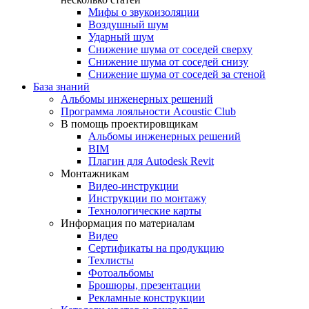
Мифы о звукоизоляции
Воздушный шум
Ударный шум
Снижение шума от соседей сверху
Снижение шума от соседей снизу
Снижение шума от соседей за стеной
База знаний
Альбомы инженерных решений
Программа лояльности Acoustic Club
В помощь проектировщикам
Альбомы инженерных решений
BIM
Плагин для Autodesk Revit
Монтажникам
Видео-инструкции
Инструкции по монтажу
Технологические карты
Информация по материалам
Видео
Сертификаты на продукцию
Техлисты
Фотоальбомы
Брошюры, презентации
Рекламные конструкции