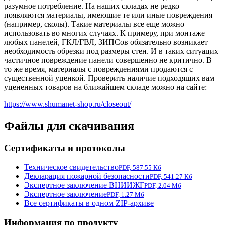
разумное потребление. На наших складах не редко
появляются материалы, имеющие те или иные повреждения
(например, сколы). Такие материалы все еще можно
использовать во многих случаях. К примеру, при монтаже
любых панелей, ГКЛ/ГВЛ, ЗИПСов обязательно возникает
необходимость обрезки под размеры стен. И в таких ситуацих
частичное повреждение панели совершенно не критично. В
то же время, материалы с повреждениями продаются с
существенной уценкой. Проверить наличие подходящих вам
уцененных товаров на ближайшем складе можно на сайте:
https://www.shumanet-shop.ru/closeout/
Файлы для скачивания
Сертификаты и протоколы
Техническое свидетельство
PDF, 587.55 Кб
Декларация пожарной безопасности
PDF, 541.27 Кб
Экспертное заключение ВНИИЖГ
PDF, 2.04 Мб
Экспертное заключение
PDF, 1.27 Мб
Все сертификаты в одном ZIP-архиве
Информация по продукту