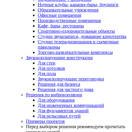
Ночные клубы, караоке-бары, боулинги
Образовательные учреждения
Офисные помещения
Производственные помещения
Кафе, бары, рестораны
Спортивно-оздоровительные объекты
Студии звукозаписи, домашние кинотеатры
Студии телерадиовещания и съемочные
павильоны
Торгово-развлекательные комплексы
Звукоизолирующие конструкции
Для стен
Для потолков
Для пола
Звукоизолирующие перегородки
Решения для бизнеса
Решения для частного дома
Решения по виброизоляции
Для оборудования
Для инженерных коммуникаций
Для фундаментов зданий
Для рельсовых путей
Примеры проектов
Перед выбором решения рекомендуем прочитать
несколько статей