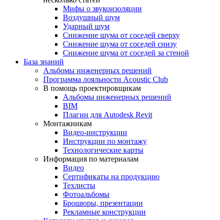
Мифы о звукоизоляции
Воздушный шум
Ударный шум
Снижение шума от соседей сверху
Снижение шума от соседей снизу
Снижение шума от соседей за стеной
База знаний
Альбомы инженерных решений
Программа лояльности Acoustic Club
В помощь проектировщикам
Альбомы инженерных решений
BIM
Плагин для Autodesk Revit
Монтажникам
Видео-инструкции
Инструкции по монтажу
Технологические карты
Информация по материалам
Видео
Сертификаты на продукцию
Техлисты
Фотоальбомы
Брошюры, презентации
Рекламные конструкции