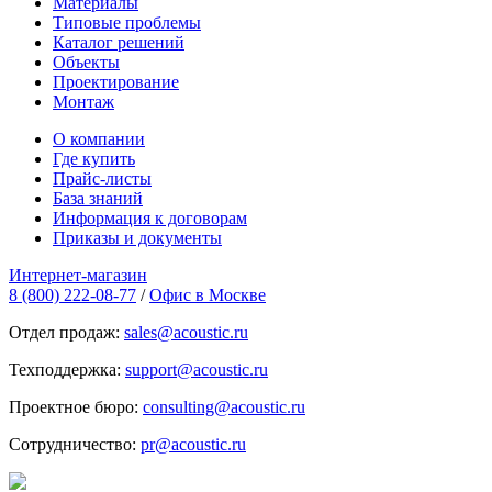
Материалы
Типовые проблемы
Каталог решений
Объекты
Проектирование
Монтаж
О компании
Где купить
Прайс-листы
База знаний
Информация к договорам
Приказы и документы
Интернет-магазин
8 (800) 222-08-77
/
Офис в Москве
Отдел продаж:
sales@acoustic.ru
Техподдержка:
support@acoustic.ru
Проектное бюро:
consulting@acoustic.ru
Сотрудничество:
pr@acoustic.ru