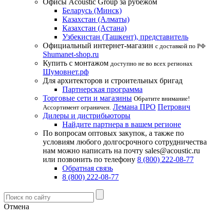
Офисы Acoustic Group за рубежом
Беларусь (Минск)
Казахстан (Алматы)
Казахстан (Астана)
Узбекистан (Ташкент), представитель
Официальный интернет-магазин
с доставкой по РФ
Shumanet-shop.ru
Купить с монтажом
доступно не во всех регионах
Шумовнет.рф
Для архитекторов и строительных бригад
Партнерская программа
Торговые сети и магазины
Обратите внимание!
Лемана ПРО
Петрович
Ассортимент ограничен.
Дилеры и дистрибьюторы
Найдите партнера в вашем регионе
По вопросам оптовых закупок, а также по
условиям любого долгосрочного сотрудничества
нам можно написать на почту sales@acoustic.ru
или позвонить по телефону
8 (800) 222-08-77
Обратная связь
8 (800) 222-08-77
Отмена