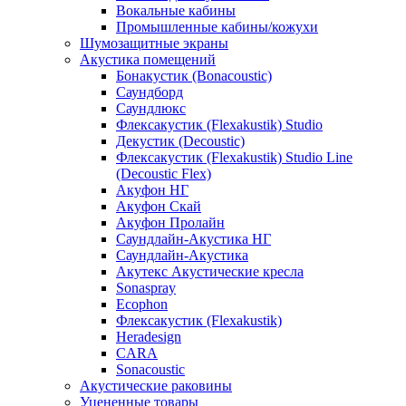
Вокальные кабины
Промышленные кабины/кожухи
Шумозащитные экраны
Акустика помещений
Бонакустик (Bonacoustic)
Саундборд
Саундлюкс
Флексакустик (Flexakustik) Studio
Декустик (Decoustic)
Флексакустик (Flexakustik) Studio Line
(Decoustic Flex)
Акуфон НГ
Акуфон Скай
Акуфон Пролайн
Саундлайн-Акустика НГ
Саундлайн-Акустика
Акутекс Акустические кресла
Sonaspray
Ecophon
Флексакустик (Flexakustik)
Heradesign
CARA
Sonacoustic
Акустические раковины
Уцененные товары