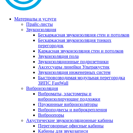
Материалы и услуги
Прайс-листы
Звукоизоляция
Бескаркасная звукоизоляция стен и потолков
Бескаркасная звукоизоляция тонких
перегородок
Каркасная звукоизоляция стен и потолков
Звукоизоляция пола
Звукоизоляционные подрозетники
Аксессуары линейки Ультракустик
Звукоизоляция инженерных систем
Быстровозводимая модульная перегородка
ЗИПС FastWall
Виброизоляция
Виброматы, эластомеры и
виброизолирующие подложки
Пружинные виброизоляторы
Виброподвесы и виброкрепления
Виброопоры
Акустические звукоизоляционные кабины
Переговорные офисные кабины
Кабины для звукозаписи