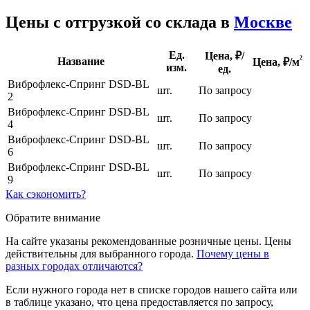
Цены с отгрузкой со склада в
Москве
Ед.
Цена, ₽/
²
Название
Цена,
₽/м
изм.
ед.
Виброфлекс-Спринг DSD-BL
шт.
По запросу
2
Виброфлекс-Спринг DSD-BL
шт.
По запросу
4
Виброфлекс-Спринг DSD-BL
шт.
По запросу
6
Виброфлекс-Спринг DSD-BL
шт.
По запросу
9
Как сэкономить?
Обратите внимание
На сайте указаны рекомендованные розничные цены. Цены
действительны для выбранного города.
Почему цены в
разных городах отличаются?
Если нужного города нет в списке городов нашего сайта или
в таблице указано, что цена предоставляется по запросу,