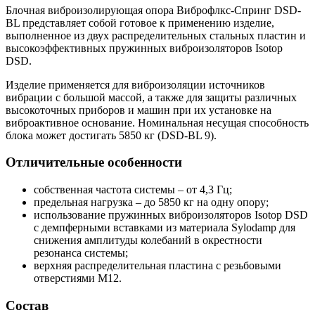
Блочная виброизолирующая опора Виброфлкс-Спринг DSD-
BL представляет собой готовое к применению изделие,
выполненное из двух распределительных стальных пластин и
высокоэффективных пружинных виброизоляторов Isotop
DSD.
Изделие применяется для виброизоляции источников
вибрации с большой массой, а также для защиты различных
высокоточных приборов и машин при их установке на
виброактивное основание. Номинальная несущая способность
блока может достигать
5850
кг (DSD-BL 9).
Отличительные особенности
собственная частота системы – от 4,3 Гц;
предельная нагрузка – до
5850
кг на одну опору;
использование пружинных виброизоляторов Isotop DSD
с демпферными вставками из материала Sylodamp для
снижения амплитуды колебаний в окрестности
резонанса системы;
верхняя распределительная пластина с резьбовыми
отверстиями М12.
Состав