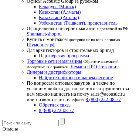
Офисы Acoustic Group за рубежом
Беларусь (Минск)
Казахстан (Алматы)
Казахстан (Астана)
Узбекистан (Ташкент), представитель
Официальный интернет-магазин
с доставкой по РФ
Shumanet-shop.ru
Купить с монтажом
доступно не во всех регионах
Шумовнет.рф
Для архитекторов и строительных бригад
Партнерская программа
Торговые сети и магазины
Обратите внимание!
Лемана ПРО
Петрович
Ассортимент ограничен.
Дилеры и дистрибьюторы
Найдите партнера в вашем регионе
По вопросам оптовых закупок, а также по
условиям любого долгосрочного сотрудничества
нам можно написать на почту sales@acoustic.ru
или позвонить по телефону
8 (800) 222-08-77
Обратная связь
8 (800) 222-08-77
Отмена