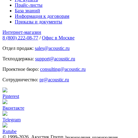
Прайс-листы
База знаний
Информация к договорам
Приказы и документы
Интернет-магазин
8 (800) 222-08-77
/
Офис в Москве
Отдел продаж:
sales@acoustic.ru
Техподдержка:
support@acoustic.ru
Проектное бюро:
consulting@acoustic.ru
Сотрудничество:
pr@acoustic.ru
Pinterest
Вконтакте
Telegram
Rutube
© 1999-2026, Акустик Групп
Звукоизоляция, шумоизоляция,