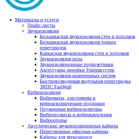
Материалы и услуги
Прайс-листы
Звукоизоляция
Бескаркасная звукоизоляция стен и потолков
Бескаркасная звукоизоляция тонких
перегородок
Каркасная звукоизоляция стен и потолков
Звукоизоляция пола
Звукоизоляционные подрозетники
Аксессуары линейки Ультракустик
Звукоизоляция инженерных систем
Быстровозводимая модульная перегородка
ЗИПС FastWall
Виброизоляция
Виброматы, эластомеры и
виброизолирующие подложки
Пружинные виброизоляторы
Виброподвесы и виброкрепления
Виброопоры
Акустические звукоизоляционные кабины
Переговорные офисные кабины
Кабины для звукозаписи