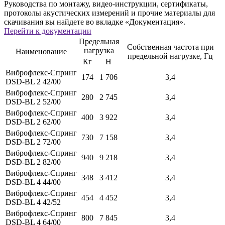
Руководства по монтажу, видео-инструкции, сертификаты,
протоколы акустических измерений и прочие материалы для
скачивания вы найдете во вкладке «Документация».
Перейти к документации
Предельная
Собственная частота при
нагрузка
Наименование
предельной нагрузке, Гц
Кг
Н
Виброфлекс-Спринг
174
1 706
3,4
DSD-BL 2 42/00
Виброфлекс-Спринг
280
2 745
3,4
DSD-BL 2 52/00
Виброфлекс-Спринг
400
3 922
3,4
DSD-BL 2 62/00
Виброфлекс-Спринг
730
7 158
3,4
DSD-BL 2 72/00
Виброфлекс-Спринг
940
9 218
3,4
DSD-BL 2 82/00
Виброфлекс-Спринг
348
3 412
3,4
DSD-BL 4 44/00
Виброфлекс-Спринг
454
4 452
3,4
DSD-BL 4 42/52
Виброфлекс-Спринг
800
7 845
3,4
DSD-BL 4 64/00