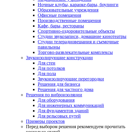
Ночные клубы, караоке-бары, боулинги
Образовательные учреждения
Офисные помещения
Производственные помещения
Кафе, бары, рестораны
Спортивно-оздоровительные объекты
Студии звукозаписи, домашние кинотеатры
Студии телерадиовещания и съемочные
павильоны
Торгово-развлекательные комплексы
Звукоизолирующие конструкции
Для стен
Для потолков
Для пола
Звукоизолирующие перегородки
Решения для бизнеса
Решения для частного дома
Решения по виброизоляции
Для оборудования
Для инженерных коммуникаций
Для фундаментов зданий
Для рельсовых путей
Примеры проектов
Перед выбором решения рекомендуем прочитать
несколько статей