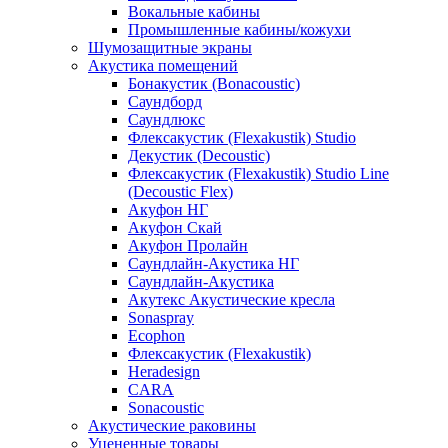
Вокальные кабины
Промышленные кабины/кожухи
Шумозащитные экраны
Акустика помещений
Бонакустик (Bonacoustic)
Саундборд
Саундлюкс
Флексакустик (Flexakustik) Studio
Декустик (Decoustic)
Флексакустик (Flexakustik) Studio Line
(Decoustic Flex)
Акуфон НГ
Акуфон Скай
Акуфон Пролайн
Саундлайн-Акустика НГ
Саундлайн-Акустика
Акутекс Акустические кресла
Sonaspray
Ecophon
Флексакустик (Flexakustik)
Heradesign
CARA
Sonacoustic
Акустические раковины
Уцененные товары