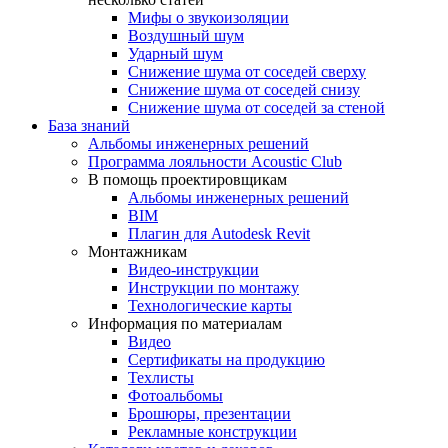
Мифы о звукоизоляции
Воздушный шум
Ударный шум
Снижение шума от соседей сверху
Снижение шума от соседей снизу
Снижение шума от соседей за стеной
База знаний
Альбомы инженерных решений
Программа лояльности Acoustic Club
В помощь проектировщикам
Альбомы инженерных решений
BIM
Плагин для Autodesk Revit
Монтажникам
Видео-инструкции
Инструкции по монтажу
Технологические карты
Информация по материалам
Видео
Сертификаты на продукцию
Техлисты
Фотоальбомы
Брошюры, презентации
Рекламные конструкции