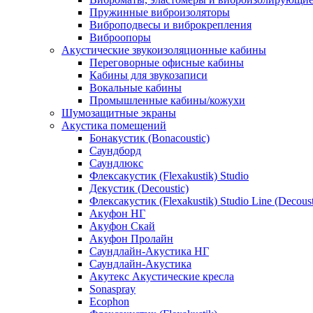
Пружинные виброизоляторы
Виброподвесы и виброкрепления
Виброопоры
Акустические звукоизоляционные кабины
Переговорные офисные кабины
Кабины для звукозаписи
Вокальные кабины
Промышленные кабины/кожухи
Шумозащитные экраны
Акустика помещений
Бонакустик (Bonacoustic)
Саундборд
Саундлюкс
Флексакустик (Flexakustik) Studio
Декустик (Decoustic)
Флексакустик (Flexakustik) Studio Line (Decoust
Акуфон НГ
Акуфон Скай
Акуфон Пролайн
Саундлайн-Акустика НГ
Саундлайн-Акустика
Акутекс Акустические кресла
Sonaspray
Ecophon