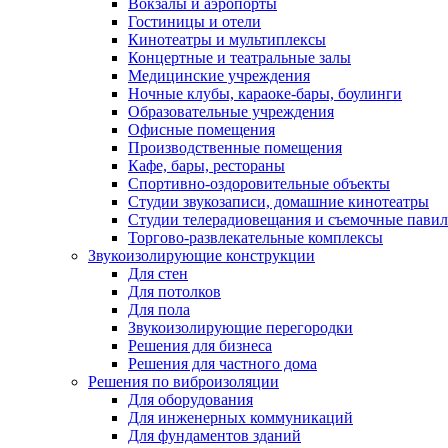
Вокзалы и аэропорты
Гостиницы и отели
Кинотеатры и мультиплексы
Концертные и театральные залы
Медицинские учреждения
Ночные клубы, караоке-бары, боулинги
Образовательные учреждения
Офисные помещения
Производственные помещения
Кафе, бары, рестораны
Спортивно-оздоровительные объекты
Студии звукозаписи, домашние кинотеатры
Студии телерадиовещания и съемочные пави
Торгово-развлекательные комплексы
Звукоизолирующие конструкции
Для стен
Для потолков
Для пола
Звукоизолирующие перегородки
Решения для бизнеса
Решения для частного дома
Решения по виброизоляции
Для оборудования
Для инженерных коммуникаций
Для фундаментов зданий