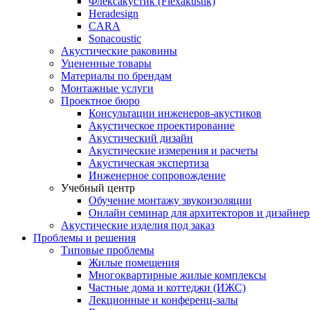
Флексакустик (Flexakustik)
Heradesign
CARA
Sonacoustic
Акустические раковины
Уцененные товары
Материалы по брендам
Монтажные услуги
Проектное бюро
Консультации инженеров-акустиков
Акустическое проектирование
Акустический дизайн
Акустические измерения и расчеты
Акустическая экспертиза
Инженерное сопровождение
Учебный центр
Обучение монтажу звукоизоляции
Онлайн семинар для архитекторов и дизайнер
Акустические изделия под заказ
Проблемы и решения
Типовые проблемы
Жилые помещения
Многоквартирные жилые комплексы
Частные дома и коттеджи (ИЖС)
Лекционные и конференц-залы