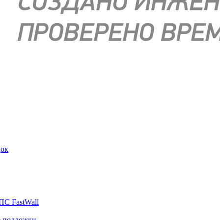
док
ПС FastWall
е подложки