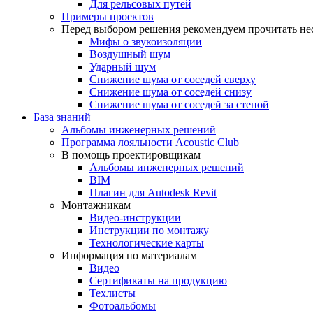
Для рельсовых путей
Примеры проектов
Перед выбором решения рекомендуем прочитать нес
Мифы о звукоизоляции
Воздушный шум
Ударный шум
Снижение шума от соседей сверху
Снижение шума от соседей снизу
Снижение шума от соседей за стеной
База знаний
Альбомы инженерных решений
Программа лояльности Acoustic Club
В помощь проектировщикам
Альбомы инженерных решений
BIM
Плагин для Autodesk Revit
Монтажникам
Видео-инструкции
Инструкции по монтажу
Технологические карты
Информация по материалам
Видео
Сертификаты на продукцию
Техлисты
Фотоальбомы