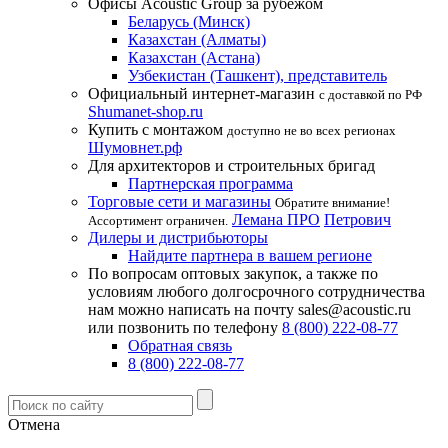
Офисы Acoustic Group за рубежом
Беларусь (Минск)
Казахстан (Алматы)
Казахстан (Астана)
Узбекистан (Ташкент), представитель
Официальный интернет-магазин
с доставкой по РФ
Shumanet-shop.ru
Купить с монтажом
доступно не во всех регионах
Шумовнет.рф
Для архитекторов и строительных бригад
Партнерская программа
Торговые сети и магазины
Обратите внимание!
Лемана ПРО
Петрович
Ассортимент ограничен.
Дилеры и дистрибьюторы
Найдите партнера в вашем регионе
По вопросам оптовых закупок, а также по
условиям любого долгосрочного сотрудничества
нам можно написать на почту sales@acoustic.ru
или позвонить по телефону
8 (800) 222-08-77
Обратная связь
8 (800) 222-08-77
Отмена