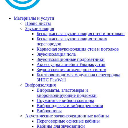
Материалы и услуги
Прайс-листы
Звукоизоляция
Бескаркасная звукоизоляция стен и потолков
Бескаркасная звукоизоляция тонких
перегородок
Каркасная звукоизоляция стен и потолков
Звукоизоляция пола
Звукоизоляционные подрозетники
Аксессуары линейки Ультракустик
Звукоизоляция инженерных систем
Быстровозводимая модульная перегородка
ЗИПС FastWall
Виброизоляция
Виброматы, эластомеры и
виброизолирующие подложки
Пружинные виброизоляторы
Виброподвесы и виброкрепления
Виброопоры
Акустические звукоизоляционные кабины
Переговорные офисные кабины
Кабины для звукозаписи