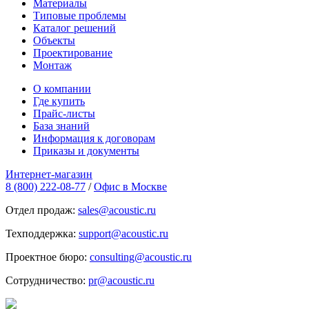
Материалы
Типовые проблемы
Каталог решений
Объекты
Проектирование
Монтаж
О компании
Где купить
Прайс-листы
База знаний
Информация к договорам
Приказы и документы
Интернет-магазин
8 (800) 222-08-77
/
Офис в Москве
Отдел продаж:
sales@acoustic.ru
Техподдержка:
support@acoustic.ru
Проектное бюро:
consulting@acoustic.ru
Сотрудничество:
pr@acoustic.ru