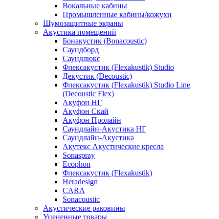
Вокальные кабины
Промышленные кабины/кожухи
Шумозащитные экраны
Акустика помещений
Бонакустик (Bonacoustic)
Саундборд
Саундлюкс
Флексакустик (Flexakustik) Studio
Декустик (Decoustic)
Флексакустик (Flexakustik) Studio Line
(Decoustic Flex)
Акуфон НГ
Акуфон Скай
Акуфон Пролайн
Саундлайн-Акустика НГ
Саундлайн-Акустика
Акутекс Акустические кресла
Sonaspray
Ecophon
Флексакустик (Flexakustik)
Heradesign
CARA
Sonacoustic
Акустические раковины
Уцененные товары