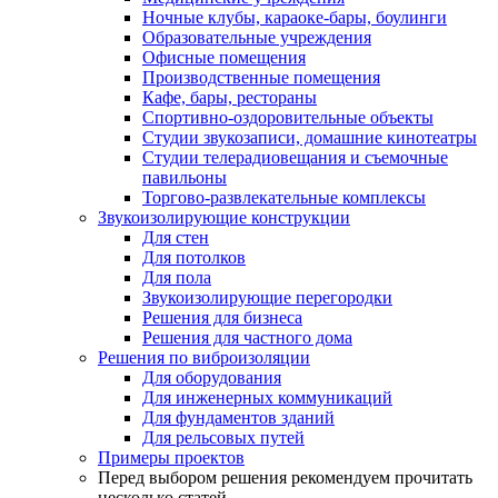
Ночные клубы, караоке-бары, боулинги
Образовательные учреждения
Офисные помещения
Производственные помещения
Кафе, бары, рестораны
Спортивно-оздоровительные объекты
Студии звукозаписи, домашние кинотеатры
Студии телерадиовещания и съемочные
павильоны
Торгово-развлекательные комплексы
Звукоизолирующие конструкции
Для стен
Для потолков
Для пола
Звукоизолирующие перегородки
Решения для бизнеса
Решения для частного дома
Решения по виброизоляции
Для оборудования
Для инженерных коммуникаций
Для фундаментов зданий
Для рельсовых путей
Примеры проектов
Перед выбором решения рекомендуем прочитать
несколько статей