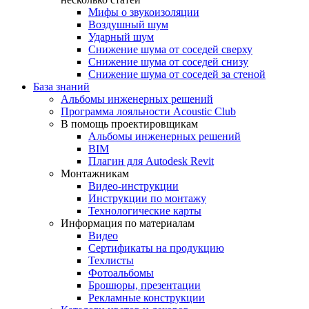
Мифы о звукоизоляции
Воздушный шум
Ударный шум
Снижение шума от соседей сверху
Снижение шума от соседей снизу
Снижение шума от соседей за стеной
База знаний
Альбомы инженерных решений
Программа лояльности Acoustic Club
В помощь проектировщикам
Альбомы инженерных решений
BIM
Плагин для Autodesk Revit
Монтажникам
Видео-инструкции
Инструкции по монтажу
Технологические карты
Информация по материалам
Видео
Сертификаты на продукцию
Техлисты
Фотоальбомы
Брошюры, презентации
Рекламные конструкции